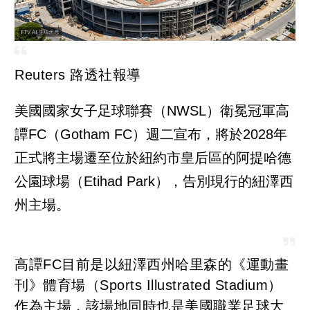
Reuters 路透社報導
美國國家女子足球聯賽（NWSL）衛冕冠軍高
譚FC（Gotham FC）週二宣布，將於2028年
正式將主場遷至位於紐約市皇后區的阿提哈德
公園球場（Etihad Park），告別現行的紐澤西
州主場。
高譚FC目前是以紐澤西州哈里森的《運動畫
刊》體育場（Sports Illustrated Stadium）
作為主場，該場地同時也是美國職業足球大