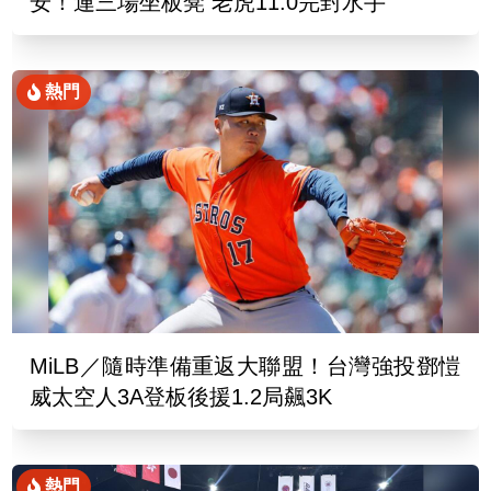
安！連三場坐板凳 老虎11:0完封水手
熱門
MiLB／隨時準備重返大聯盟！台灣強投鄧愷
威太空人3A登板後援1.2局飆3K
熱門