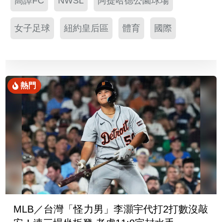
高譚FC
NWSL
阿提哈德公園球場
女子足球
紐約皇后區
體育
國際
熱門
MLB／台灣「怪力男」李灝宇代打2打數沒敲