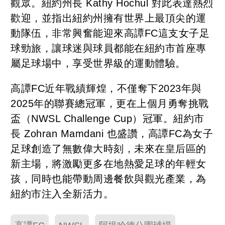
觀眾。紐約州長 Kathy Hochul 對此表達熱烈
歡迎，並指出紐約州擁有世界上最頂尖的運
動隊伍，非常興奮能迎來高譚FC這支女子足
球勁旅，讓球迷與球員都能在紐約市首座專
屬足球場中，享受世界級的運動體驗。
高譚FC近年戰績輝煌，不僅奪下2023年與
2025年的聯賽總冠軍，更在上個月勇奪挑戰
盃（NWSL Challenge Cup）冠軍。紐約市
長 Zohran Mamdani 也盛讚，高譚FC為女子
足球創造了無數偉大時刻，未來在皇后區的
新主場，將激勵更多在地熱愛足球的年輕女
孩，同時也能帶動周邊餐飲與觀光產業，為
紐約市注入全新活力。