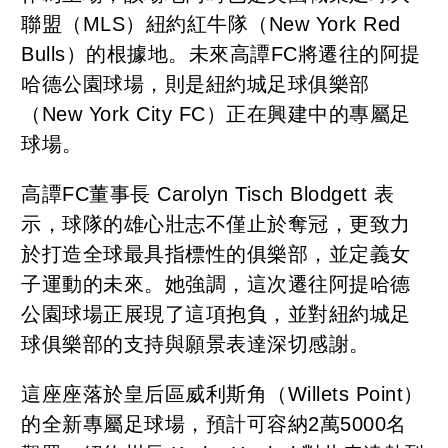
聯盟（MLS）紐約紅牛隊（New York Red
Bulls）的根據地。未來高譚FC將遷往的阿提
哈德公園球場，則是紐約城足球俱樂部
（New York City FC）正在興建中的專屬足
球場。
高譚FC董事長 Carolyn Tisch Blodgett 表
示，球隊的雄心壯志不僅止於奪冠，更致力
於打造全球最具指標性的俱樂部，並定義女
子運動的未來。她強調，這次遷往阿提哈德
公園球場正展現了這項抱負，並對紐約城足
球俱樂部的支持與願景表達深切感謝。
這座座落於皇后區威利斯角（Willets Point）
的全新專屬足球場，預計可容納2萬5000名