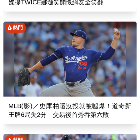
媒提TWICE娜璉笑開懷網友全笑翻
熱門
MLB(影)／史庫柏還沒投就被噓爆！道奇新
王牌6局失2分 交易後首秀吞第六敗