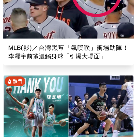
MLB(影)／台灣黑幫「氣噗噗」衝場助陣！
李灝宇前輩遭觸身球「引爆大場面」
熱門