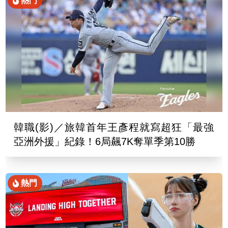
熱門
韓職(影)／旅韓首年王彥程就寫超狂「最強
亞洲外援」紀錄！6局飆7K奪單季第10勝
熱門