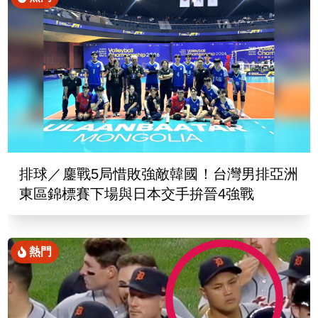
排球／鏖戰5局惜敗強敵韓國！台灣男排亞洲
東區錦標賽下場與日本交手拚晉4強戰
熱門