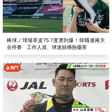
棒球／球場草皮75.7度燙到爆！韓職連兩天
全停賽 工作人員、球迷頻傳熱傷害
熱門