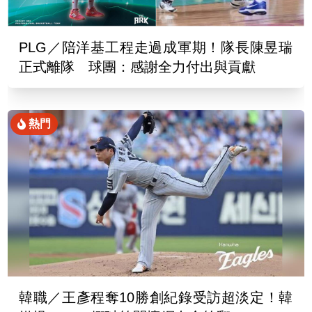
PLG／陪洋基工程走過成軍期！隊長陳昱瑞
正式離隊 球團：感謝全力付出與貢獻
熱門
韓職／王彥程奪10勝創紀錄受訪超淡定！韓