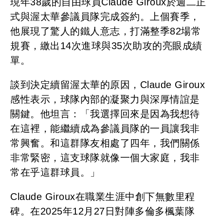
現年38歲的自由球員Claude Giroux於週二正
式與渥太華參議員隊完成簽約。上個賽季，
他展現了驚人的鐵人意志，打滿整季82場常
規賽，繳出14次進球與35次助攻的亮眼成績
單。
談到決定續留渥太華的原因，Claude Giroux
感性表示，球隊內部的凝聚力與深厚情誼是
關鍵。他坦言：「我選擇回來是因為我想待
在這裡，能繼續成為參議員隊的一員讓我非
常興奮。和這群隊友相處了四年，我們關係
非常緊密，這支球隊就像一個大家庭，我非
常在乎這群球員。」
Claude Giroux在職業生涯中創下無數里程
碑。在2025年12月27日對陣多倫多楓葉隊