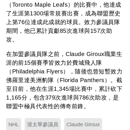
（Toronto Maple Leafs）的比賽中，他達成
了生涯第1300場常規賽出賽，成為聯盟歷史
上第76位達成此成就的球員。效力參議員隊
期間，他已累計貢獻85次進球與157次助
攻。
在加盟參議員隊之前，Claude Giroux職業生
涯的前15個賽季皆效力於費城飛人隊
（Philadelphia Flyers），隨後也曾短暫效力
佛羅里達美洲豹隊（Florida Panthers）。截
至目前，他在生涯1,345場比賽中，累計砍下
1,165分，包含379次進球與786次助攻，是
聯盟中極具代表性的傳奇前鋒。
NHL
渥太華參議員
Claude Giroux