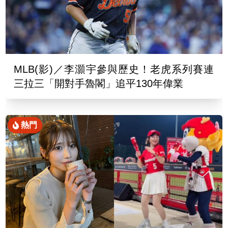
MLB(影)／李灝宇參與歷史！老虎系列賽連
三拉三「開對手魯閣」追平130年偉業
熱門