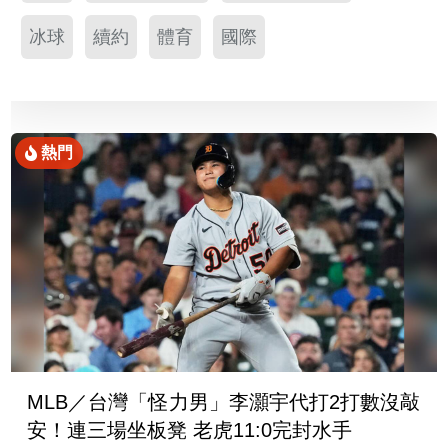
冰球
續約
體育
國際
熱門
MLB／台灣「怪力男」李灝宇代打2打數沒敲
安！連三場坐板凳 老虎11:0完封水手