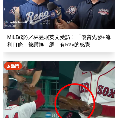
MiLB(影)／林昱珉英文受訪！「優質先發+流
利口條」被讚爆 網：有Ray的感覺
熱門