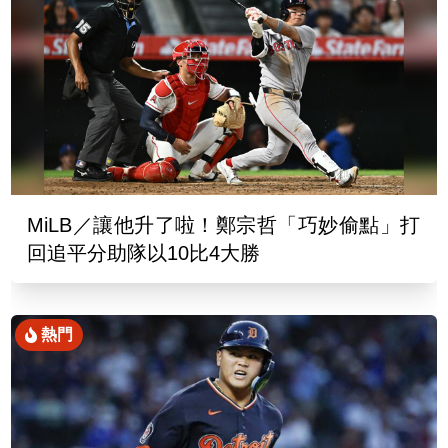
MiLB／讓他升了啦！鄭宗哲「巧妙偷點」打
回追平分助隊以10比4大勝
熱門