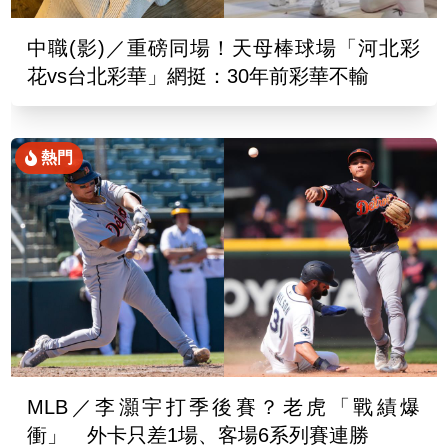
中職(影)／重磅同場！天母棒球場「河北彩
花vs台北彩華」網挺：30年前彩華不輸
熱門
MLB／李灝宇打季後賽？老虎「戰績爆
衝」 外卡只差1場、客場6系列賽連勝