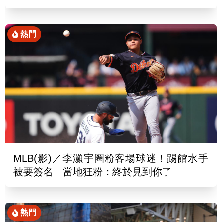
熱門
MLB(影)／李灝宇圈粉客場球迷！踢館水手
被要簽名 當地狂粉：終於見到你了
熱門