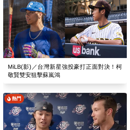
MiLB(影)／台灣新星強投豪打正面對決！柯
敬賢雙安狙擊蘇嵐鴻
熱門