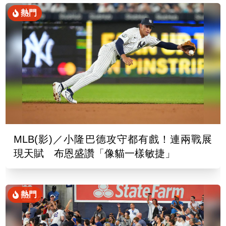
熱門
MLB(影)／小隆巴德攻守都有戲！連兩戰展
現天賦 布恩盛讚「像貓一樣敏捷」
熱門