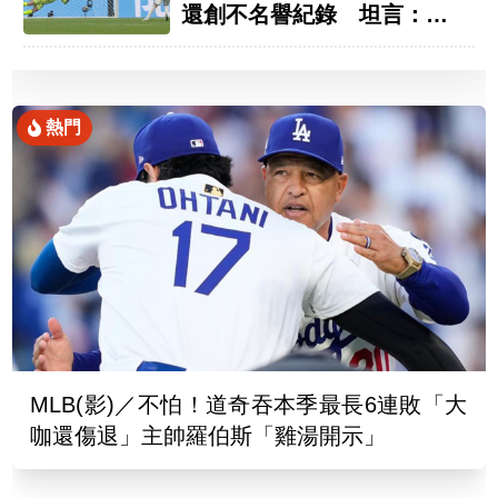
還創不名譽紀錄 坦言：罰
進會不同
熱門
MLB(影)／不怕！道奇吞本季最長6連敗「大
咖還傷退」主帥羅伯斯「雞湯開示」