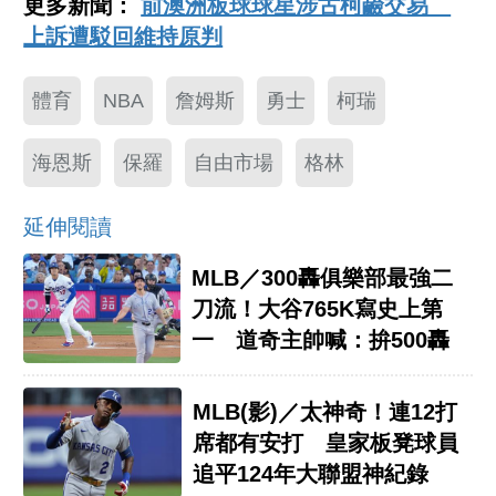
更多新聞：
前澳洲板球球星涉古柯鹼交易
上訴遭駁回維持原判
體育
NBA
詹姆斯
勇士
柯瑞
海恩斯
保羅
自由市場
格林
延伸閱讀
MLB／300轟俱樂部最強二
刀流！大谷765K寫史上第
一 道奇主帥喊：拚500轟
MLB(影)／太神奇！連12打
席都有安打 皇家板凳球員
追平124年大聯盟神紀錄