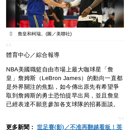
詹皇和柯瑞。(圖／美聯社)
體育中心／綜合報導
NBA美國職籃自由市場上最大咖球星「詹
皇」詹姆斯（LeBron James）的動向一直都
是外界關注的焦點，如今傳出原先有希望爭
取到詹姆斯的勇士恐怕提早出局，並且詹皇
已經表達不願意參加各支球隊的招募面談。
更多新聞：
世足賽(影)／不准再翻越看板！英