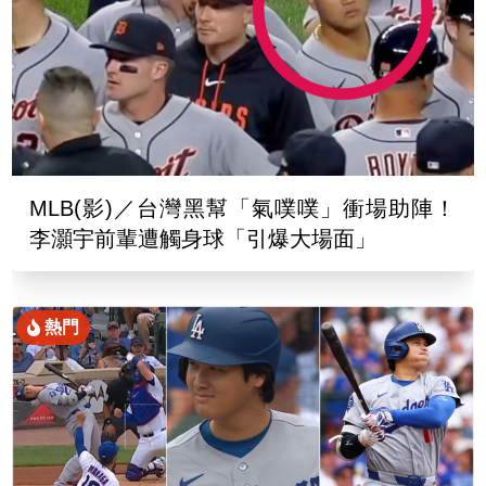
MLB(影)／台灣黑幫「氣噗噗」衝場助陣！
李灝宇前輩遭觸身球「引爆大場面」
熱門