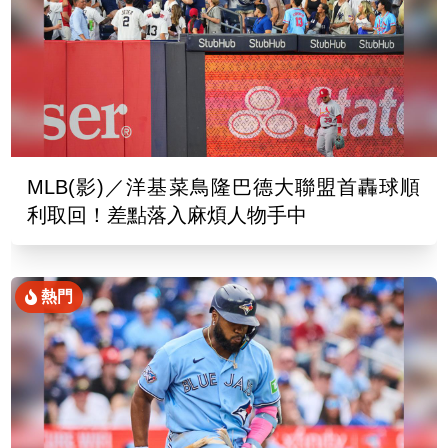
MLB(影)／洋基菜鳥隆巴德大聯盟首轟球順
利取回！差點落入麻煩人物手中
熱門