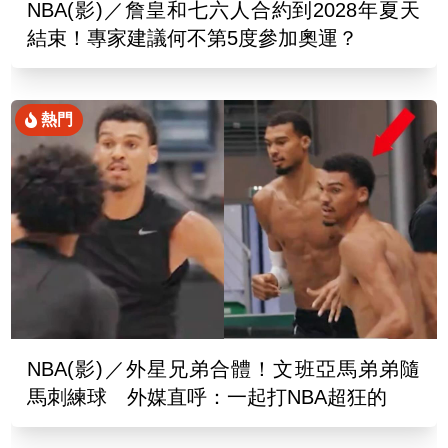
NBA(影)／詹皇和七六人合約到2028年夏天
結束！專家建議何不第5度參加奧運？
熱門
NBA(影)／外星兄弟合體！文班亞馬弟弟隨
馬刺練球 外媒直呼：一起打NBA超狂的