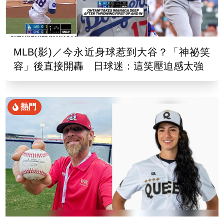
MLB(影)／今永近身球惹到大谷？「神祕笑
容」後直接開轟 日球迷：這笑壓迫感太強
熱門