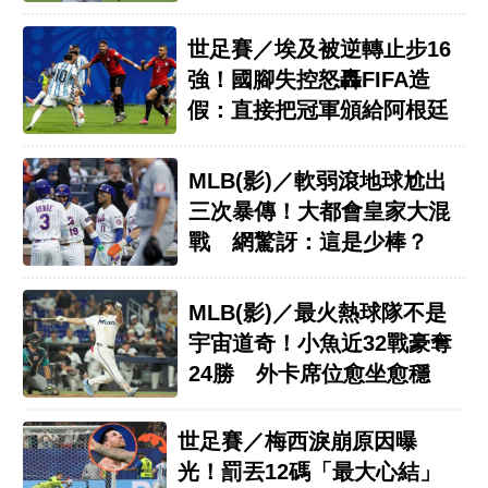
世足賽／埃及被逆轉止步16
強！國腳失控怒轟FIFA造
假：直接把冠軍頒給阿根廷
MLB(影)／軟弱滾地球尬出
三次暴傳！大都會皇家大混
戰 網驚訝：這是少棒？
MLB(影)／最火熱球隊不是
宇宙道奇！小魚近32戰豪奪
24勝 外卡席位愈坐愈穩
世足賽／梅西淚崩原因曝
光！罰丟12碼「最大心結」