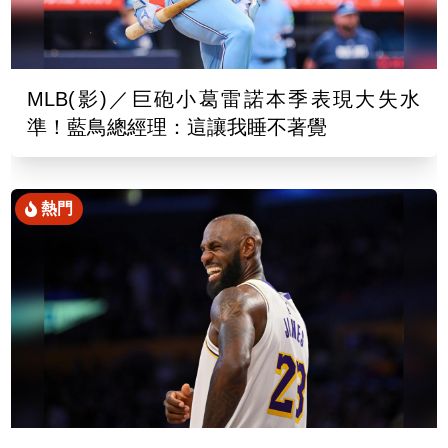
MLB(影)／巨砲小葛雷諾本季表現大失水
準！藍鳥總經理：這讓我睡不著覺
熱門