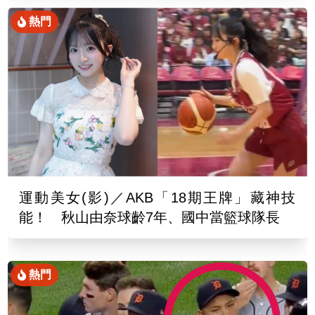
熱門
運動美女(影)／AKB「18期王牌」藏神技
能！ 秋山由奈球齡7年、國中當籃球隊長
熱門