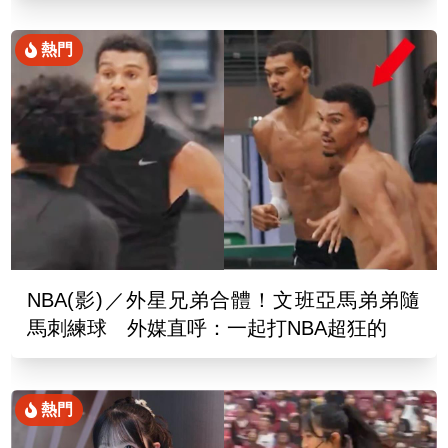
熱門
NBA(影)／外星兄弟合體！文班亞馬弟弟隨
馬刺練球 外媒直呼：一起打NBA超狂的
熱門