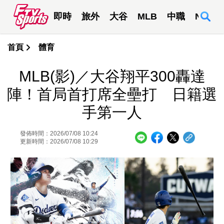
即時
旅外
大谷
MLB
中職
NBA
首頁
體育
MLB(影)／大谷翔平300轟達
陣！首局首打席全壘打 日籍選
手第一人
發佈時間：2026/07/08 10:24
更新時間：2026/07/08 10:29