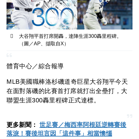
大谷翔平首打席開轟，達陣生涯300轟里程碑。
（圖／AP、擷取自X）
體育中心／綜合報導
MLB美國職棒洛杉磯道奇巨星大谷翔平今天
在面對落磯的比賽首打席就打出全壘打，大
聯盟生涯300轟里程碑正式達標。
更多新聞：
世足賽／梅西率阿根廷逆轉賽後
落淚！賽後坦言因「這件事」相當懊惱