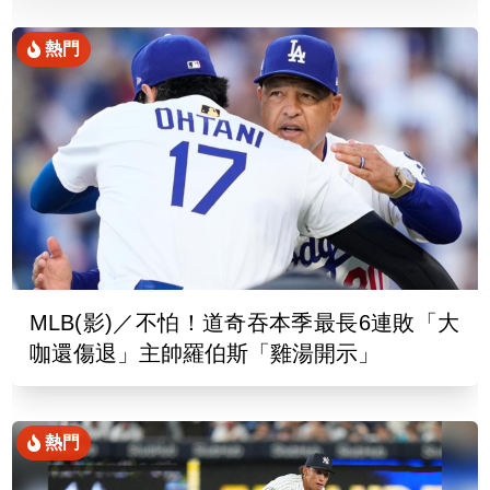
熱門
MLB(影)／不怕！道奇吞本季最長6連敗「大
咖還傷退」主帥羅伯斯「雞湯開示」
熱門