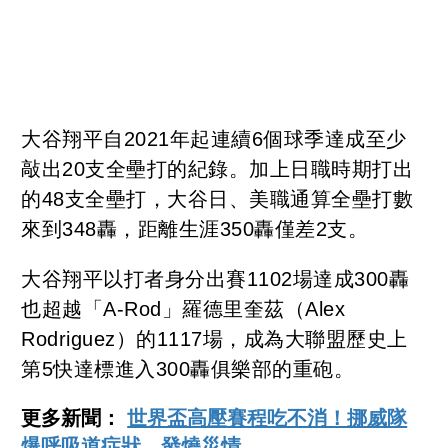
大谷翔平自2021年起連續6個球季達成至少
敲出20支全壘打的紀錄。加上日職時期打出
的48支全壘打，大谷日、美職通算全壘打數
來到348轟，距離生涯350轟僅差2支。
大谷翔平以打者身分出賽1102場達成300轟
也超越「A-Rod」羅德里奎茲（Alex
Rodriguez）的1117場，成為大聯盟歷史上
第5快達標進入300轟俱樂部的重砲。
更多新聞：
世界盃高壓賽程吃不消！挪威隊
爆呼吸道症狀、發燒災情