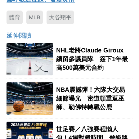
體育
MLB
大谷翔平
延伸閱讀
NHL老將Claude Giroux
續留參議員隊 簽下1年最
高500萬美元合約
NBA震撼彈！六隊大交易
細節曝光 密道頓重返巫
師、勒佛特轉戰公鹿
世足賽／八強賽程懶人
包！4場對戰時間、晉級路