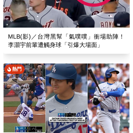
MLB(影)／台灣黑幫「氣噗噗」衝場助陣！
李灝宇前輩遭觸身球「引爆大場面」
熱門