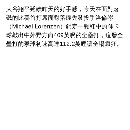
大谷翔平延續昨天的好手感，今天在面對落
磯的比賽首打席面對落磯先發投手洛倫岑
（Michael Lorenzen）鎖定一顆紅中的伸卡
球敲出中外野方向409英呎的全壘打，這發全
壘打的擊球初速高達112.2英哩讓全場瘋狂。