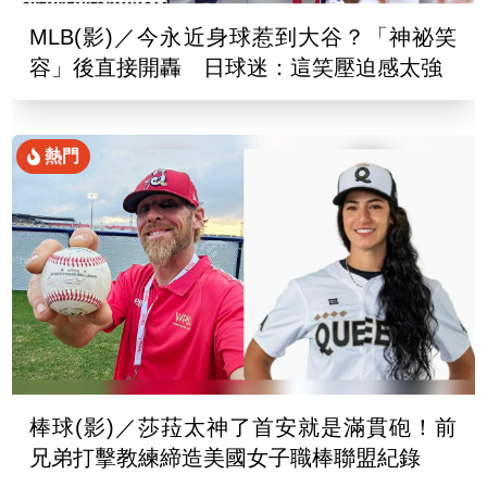
MLB(影)／今永近身球惹到大谷？「神祕笑
容」後直接開轟 日球迷：這笑壓迫感太強
熱門
棒球(影)／莎菈太神了首安就是滿貫砲！前
兄弟打擊教練締造美國女子職棒聯盟紀錄