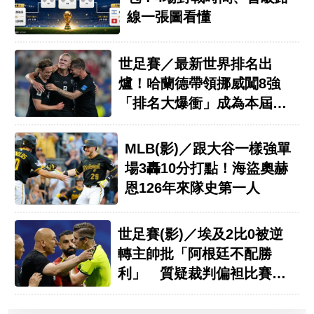
線一張圖看懂
世足賽／最新世界排名出
爐！哈蘭德帶領挪威闖8強
「排名大爆衝」成為本屆大
黑馬
MLB(影)／跟大谷一樣強單
場3轟10分打點！海盜奧赫
恩126年來隊史第一人
世足賽(影)／埃及2比0被逆
轉主帥批「阿根廷不配勝
利」 質疑裁判偏袒比賽被
操縱