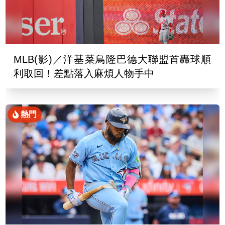
MLB(影)／洋基菜鳥隆巴德大聯盟首轟球順
利取回！差點落入麻煩人物手中
熱門