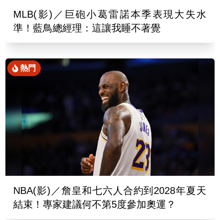
MLB(影)／巨砲小葛雷諾本季表現大失水
準！藍鳥總經理：這讓我睡不著覺
熱門
NBA(影)／詹皇和七六人合約到2028年夏天
結束！專家建議何不第5度參加奧運？