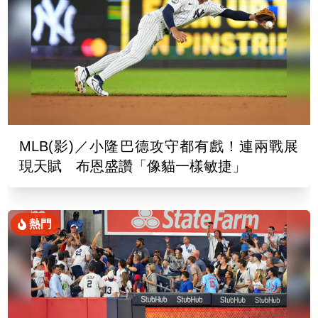
MLB(影)／小隆巴德攻守都有戲！連兩戰展
現天賦 布恩盛讚「像貓一樣敏捷」
熱門