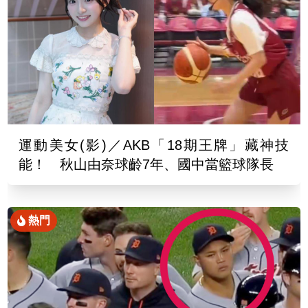
運動美女(影)／AKB「18期王牌」藏神技
能！ 秋山由奈球齡7年、國中當籃球隊長
熱門