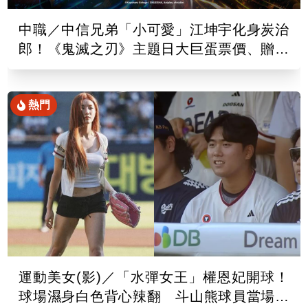
中職／中信兄弟「小可愛」江坤宇化身炭治
郎！《鬼滅之刃》主題日大巨蛋票價、贈品
出爐
熱門
運動美女(影)／「水彈女王」權恩妃開球！
球場濕身白色背心辣翻 斗山熊球員當場看