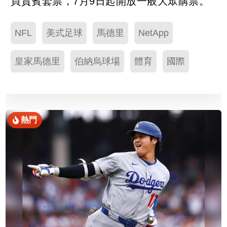
買貴賓套票，7月9日起開放一般大眾購票。
NFL
美式足球
馬德里
NetApp
皇家馬德里
伯納烏球場
體育
國際
熱門