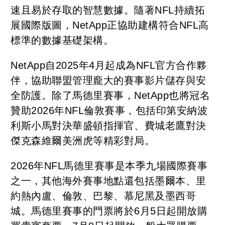
速且易於存取的智慧數據。隨著NFL持續拓
展國際版圖，NetApp正協助建構符合NFL高
標準的數據基礎架構。
NetApp自2025年4月起成為NFL官方合作夥
伴，協助聯盟管理龐大的賽事影片儲存與安
全防護。除了馬德里賽事，NetApp也將冠名
贊助2026年NFL倫敦賽事，包括印第安納波
利斯小馬對決華盛頓指揮官、費城老鷹對決
傑克森維爾美洲虎等精彩對局。
2026年NFL馬德里賽事是本季九場國際賽事
之一，其他海外賽事地點還包括墨爾本、里
約熱內盧、倫敦、巴黎、慕尼黑及墨西哥
城。馬德里賽事的門票將於6月5日起開放購