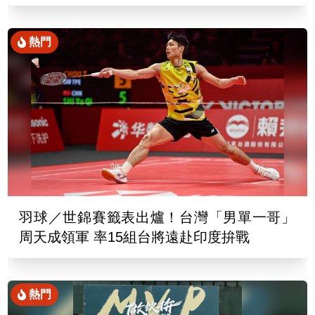
熱門
羽球／世錦賽籤表出爐！台灣「男單一哥」
周天成領軍 率15組台將遠赴印度拚戰
熱門