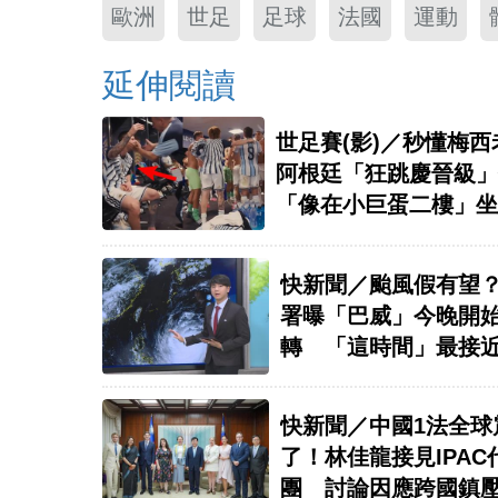
歐洲
世足
足球
法國
運動
延伸閱讀
世足賽(影)／秒懂梅西
阿根廷「狂跳慶晉級」
「像在小巨蛋二樓」坐
手
快新聞／颱風假有望
署曝「巴威」今晚開
轉 「這時間」最接
快新聞／中國1法全球
了！林佳龍接見IPAC
團 討論因應跨國鎮