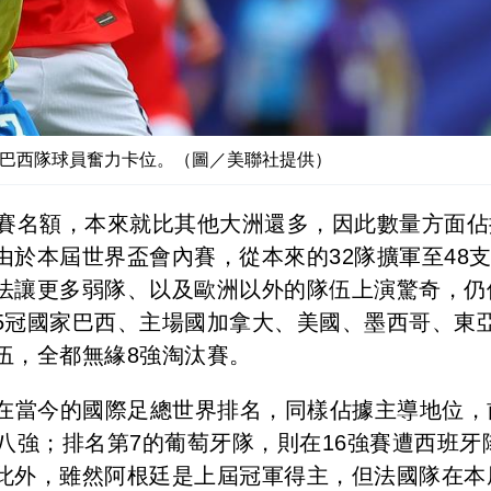
，後）與巴西隊球員奮力卡位。（圖／美聯社提供）
參賽名額，本來就比其他大洲還多，因此數量方面佔
於本屆世界盃會內賽，從本來的32隊擴軍至48
法讓更多弱隊、以及歐洲以外的隊伍上演驚奇，仍
5冠國家巴西、主場國加拿大、美國、墨西哥、東
伍，全都無緣8強淘汰賽。
隊在當今的國際足總世界排名，同樣佔據主導地位，
八強；排名第7的葡萄牙隊，則在16強賽遭西班牙
此外，雖然阿根廷是上屆冠軍得主，但法國隊在本