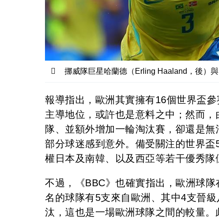
挪威隊巨星哈蘭德（Erling Haaland
報導指出，歐洲其實擁有16個世界盃
主導地位，或許也是意料之中；然而，由
隊、並額外增加一輪淘汰賽，卻還是無
部分球迷感到意外。備受關注的世界盃
權日本及南韓、以及西亞等若干優秀隊
不過，《BBC》也確實指出，歐洲球
名的球隊有5支來自歐洲、其中4支晉級
汰，這也是一場歐洲球隊之間的較量。