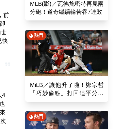
MLB(影)／瓦德施密特再見兩
分砲！道奇繼續輸苦吞7連敗
，前
卻
的世
熱門
已快
MiLB／讓他升了啦！鄭宗哲
「巧妙偷點」打回追平分助
4
隊以10比4大勝
也
來
熱門
兩次