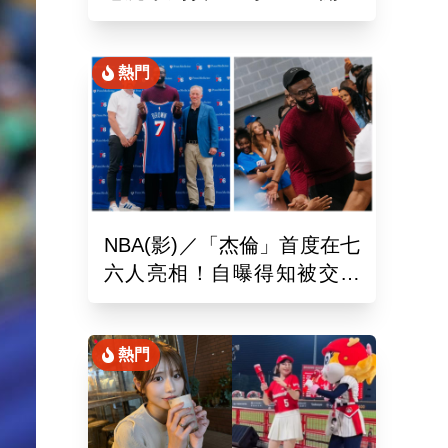
手魯閣」追平130年偉業
熱門
NBA(影)／「杰倫」首度在七
六人亮相！自曝得知被交易
後震驚到砸手機
熱門