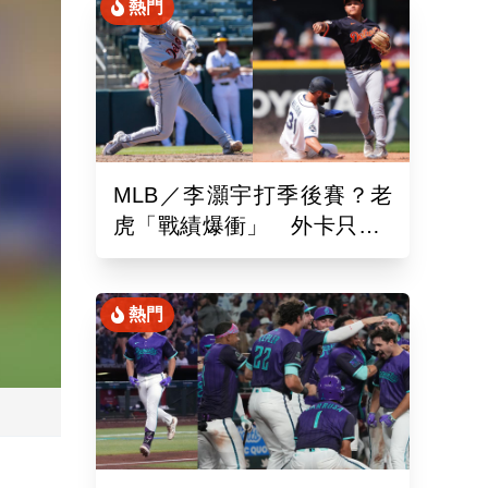
熱門
MLB／李灝宇打季後賽？老
虎「戰績爆衝」 外卡只差1
場、客場6系列賽連勝
熱門