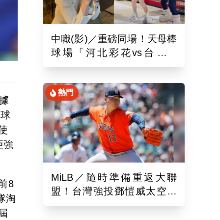
中職(影)／重磅同場！天母棒
球場「河北彩花vs台北彩
華」網挺：30年前彩華不輸
熱門
據
支球
使
亞強
MiLB／隨時準備重返大聯
前8
盟！台灣強投鄧愷威太空人
隊淘
3A登板後援1.2局飆3K
屆