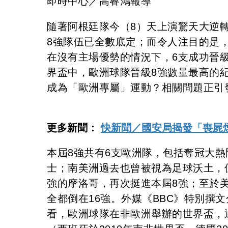
即時中心／高睿鴻報導
隨著阿根廷隊今（8）天上演驚天大逆轉
8強隊伍已全數底定；而令人注目的是
在沒有主場優勢的情況下，6支成功晉級
界盃中，歐洲球隊晉級8強數量最高的
成為「歐洲專屬」運動？相關問題正引
更多新聞：
快新聞／國安局揭發「喪屍
本屆8強共有6支歐洲隊，包括奪冠大
士；南美洲過去也曾被視為足球沃土，
強的摩洛哥，再次挺進本屆8強；至於
全都倒在16強。外媒《BBC》特別撰
看，歐洲球隊在非歐洲舉辦的世界盃，通