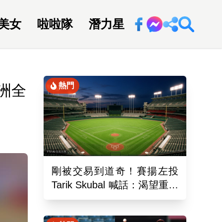
美女
啦啦隊
潛力星
回新聞網
熱門
洲全
剛被交易到道奇！賽揚左投
Tarik Skubal 喊話：渴望重返
老虎隊