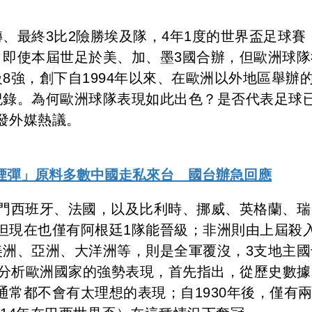
、最終3比2險勝埃及隊，4年1度的世界盃足球賽
，即使本屆世足於美、加、墨3國合辦，但歐洲球隊
8強，創下自1994年以來、在歐洲以外地區舉辦
紀錄。為何歐洲球隊表現如此出色？是否代表足球
發外媒熱議。
煙彈」原料多數中國走私來台 國台辦急回應
熱門西班牙、法國，以及比利時、挪威、英格蘭、瑞
但現在也僅有阿根廷1隊能晉級；非洲則由上屆殺入
美洲、亞洲、大洋洲等，則是全軍覆沒，3支地主國
文分析歐洲國家的強勢表現，首先指出，從歷史數據
常都不會有太理想的表現；自1930年後，僅有