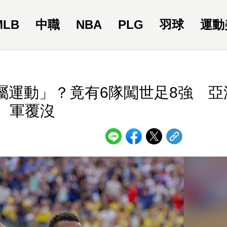
MLB
中職
NBA
PLG
羽球
運動
屬運動」？竟有6隊闖世足8強 亞
軍覆沒