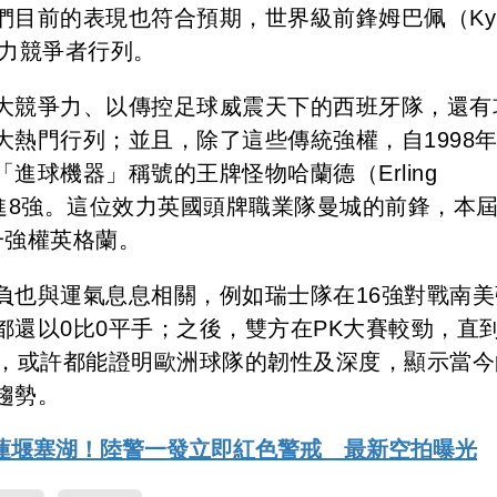
目前的表現也符合預期，世界級前鋒姆巴佩（Kyli
有力競爭者行列。
大競爭力、以傳控足球威震天下的西班牙隊，還有
熱門行列；並且，除了這些傳統強權，自1998
進球機器」稱號的王牌怪物哈蘭德（Erling
姿殺進8強。這位效力英國頭牌職業隊曼城的前鋒，本
一強權英格蘭。
負也與運氣息息相關，例如瑞士隊在16強對戰南美
還以0比0平手；之後，雙方在PK大賽較勁，直
述，或許都能證明歐洲球隊的韌性及深度，顯示當今
趨勢。
蓮堰塞湖！陸警一發立即紅色警戒 最新空拍曝光