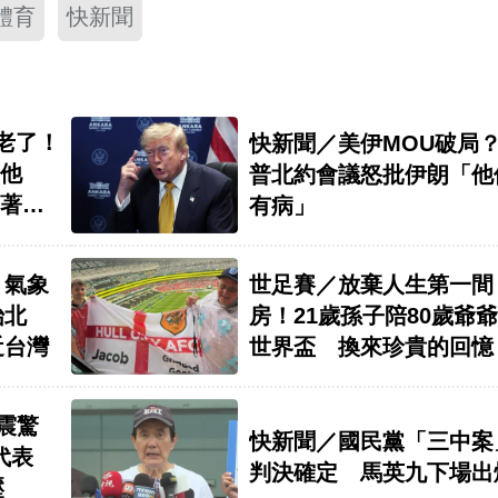
體育
快新聞
老了！
快新聞／美伊MOU破局
他
普北約會議怒批伊朗「他
著揮
有病」
？氣象
世足賽／放棄人生第一間
始北
房！21歲孫子陪80歲爺
近台灣
世界盃 換來珍貴的回憶
震驚
快新聞／國民黨「三中案
代表
判決確定 馬英九下場出
壓