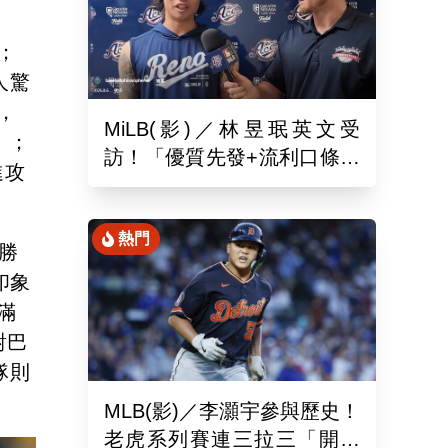
；
人驚
，
MiLB(影)／林昱珉英文受
」；
訪！「優質先發+流利口條」
進攻
被讚爆 網：有Ray的感覺
熱門
勝
印象
滿
對巴
隊則
MLB(影)／李灝宇參與歷史！
老虎系列賽連三拉三「開對