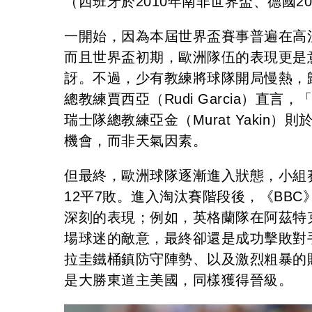
（西班牙於2010年南非世界盃、德國2
一開始，因為本屆世界盃賽事普遍在高
而且世界盃初期，歐洲隊伍的表現更是
訝。不過，少有教練將球隊開局慢熱，
總教練賈西亞（Rudi Garcia）直
瑞士隊總教練亞金（Murat Yaki
機會，而非天氣因素。
但最終，歐洲球隊逐漸進入狀態，小組
12平7敗。進入淘汰賽階段後，《BB
深刻的表現；例如，英格蘭隊在阿茲特
場球迷的敵意，最終卻還是成功擊敗對
拉圭鐵桶鎮防守陣勢、以及激烈粗暴的
是大勝東道主美國，同樣獲得晉級。