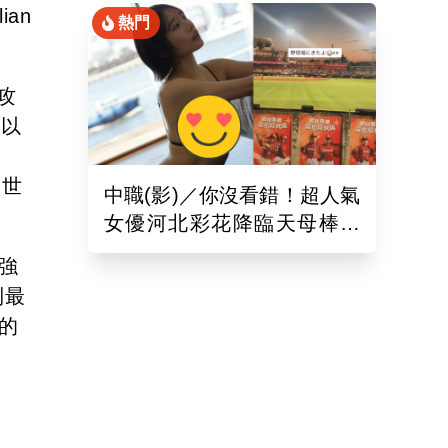
an
熱門
攻
年以
屆世
中職(影)／你沒看錯！超人氣
女優河北彩花降臨天母棒球
場 粉絲全暴動
強
到最
的