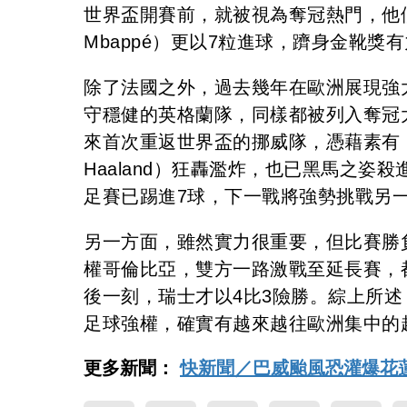
世界盃開賽前，就被視為奪冠熱門，他們
Mbappé）更以7粒進球，躋身金靴獎
除了法國之外，過去幾年在歐洲展現強
守穩健的英格蘭隊，同樣都被列入奪冠大
來首次重返世界盃的挪威隊，憑藉素有「
Haaland）狂轟濫炸，也已黑馬之
足賽已踢進7球，下一戰將強勢挑戰另
另一方面，雖然實力很重要，但比賽勝
權哥倫比亞，雙方一路激戰至延長賽，都
後一刻，瑞士才以4比3險勝。綜上所
足球強權，確實有越來越往歐洲集中的
更多新聞：
快新聞／巴威颱風恐灌爆花