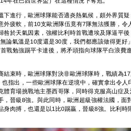
014年在巴西世界盃）在這種情況下奪冠。
溫下進行，歐洲球隊能否適炎熱氣候，頗外界質疑
意外疲軟，前10支歐洲隊伍竟有7隊無法獲勝，令
歸咎於天氣因素，強權比利時首戰遭埃及隊逼平後
言，「無論氣溫是10度還是30度，我們都應該做得更好
n）則於首戰勉強踢平卡達後，將矛頭指向球隊平白浪費
賽結束時，歐洲球隊對決非歐洲球隊時，戰績為17
C》也指出，一些歐洲球隊在逆境中，確實拿出令人
克體育場挑戰地主墨西哥隊，同時得克服高山症及
手，晉級8強。與此同時，歐洲超級強權法國，面
貼身肉搏，也還是以1比0踢贏，晉級8強。比利時