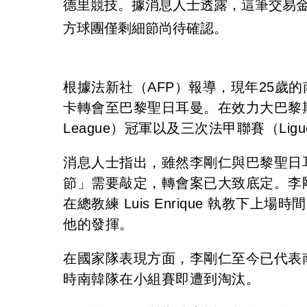
德里競技。據消息人士透露，這筆交易金額
方球團僅剩細節尚待確認。
根據法新社（AFP）報導，現年25歲的南韓
卡轉會至巴黎聖日耳曼。在效力大巴黎期間
League）冠軍以及三次法甲聯賽（Lig
消息人士指出，雖然李剛仁與巴黎聖日
節」需要敲定，轉會案已大致底定。李剛
在總教練 Luis Enrique 執教
他的發揮。
在國家隊表現方面，李剛仁至今已代表
時南韓隊在小組賽即遭到淘汰。