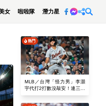
美女
啦啦隊
潛力星
回新聞網
熱門
MLB／台灣「怪力男」李灝
宇代打2打數沒敲安！連三場
坐板凳 老虎11:0完封水手