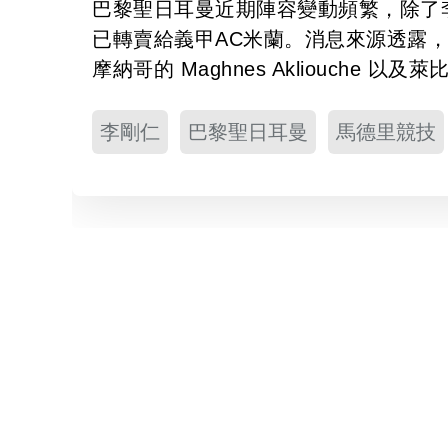
巴黎聖日耳曼近期陣容變動頻繁，除了李剛仁
已轉賣給義甲AC米蘭。消息來源透露
摩納哥的 Maghnes Akliouche 以
李剛仁
巴黎聖日耳曼
馬德里競技