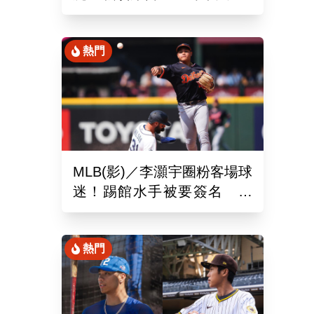
場、客場6系列賽連勝
熱門
MLB(影)／李灝宇圈粉客場球
迷！踢館水手被要簽名 當
地狂粉：終於見到你了
熱門