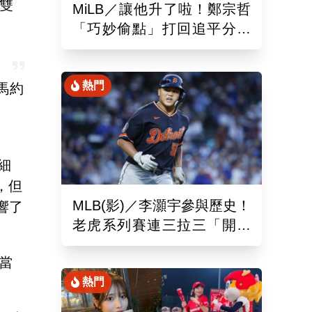
前雙
MiLB／讓他升了啦！鄭宗哲
「巧妙偷點」打回追平分助
隊以10比4大勝
熱門
甲馬約
細
，但
MLB(影)／李灝宇參與歷史！
響了
老虎系列賽連三拉三「開對
手魯閣」追平130年偉業
當
熱門