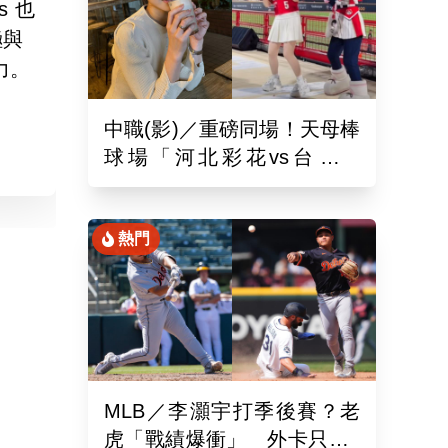
s 也
極與
戰力。
中職(影)／重磅同場！天母棒
球場「河北彩花vs台北彩
華」網挺：30年前彩華不輸
熱門
MLB／李灝宇打季後賽？老
虎「戰績爆衝」 外卡只差1