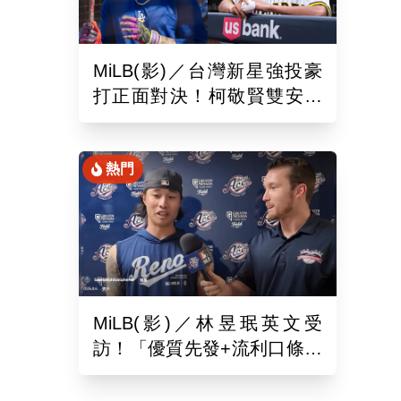
MiLB(影)／台灣新星強投豪
打正面對決！柯敬賢雙安狙
擊蘇嵐鴻
熱門
MiLB(影)／林昱珉英文受
訪！「優質先發+流利口條」
被讚爆 網：有Ray的感覺