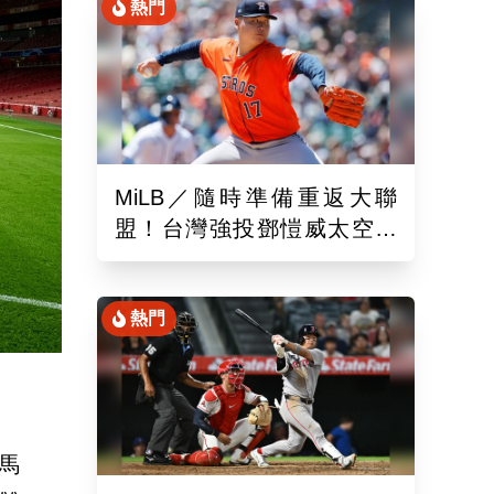
熱門
MiLB／隨時準備重返大聯
盟！台灣強投鄧愷威太空人
3A登板後援1.2局飆3K
熱門
馬