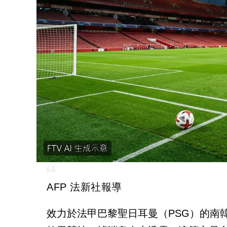
AFP 法新社報導
效力於法甲巴黎聖日耳曼（PSG）的南