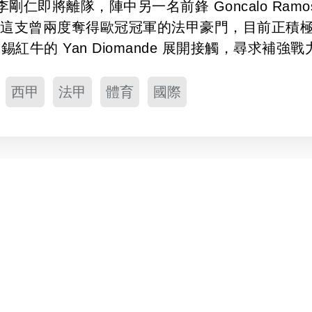
即將離隊，陣中另一名前鋒 Goncalo Ramo
，這支曾兩度奪得歐冠冠軍的法甲豪門，目前正積
及萊比錫紅牛的 Yan Diomande 展開接觸，尋求補強
西甲
法甲
體育
國際