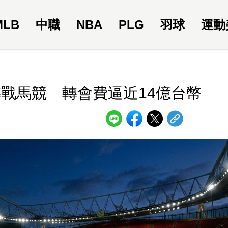
MLB
中職
NBA
PLG
羽球
運動
戰馬競 轉會費逼近14億台幣