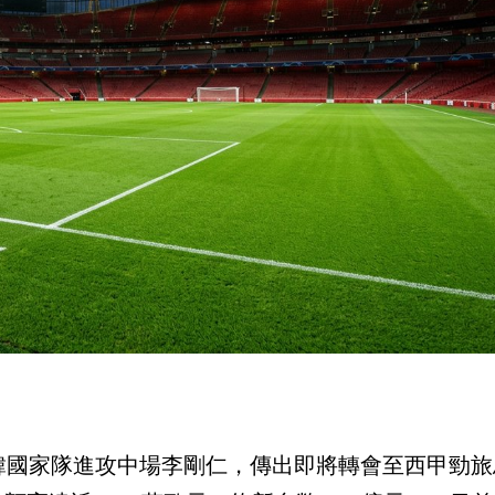
韓國家隊進攻中場李剛仁，傳出即將轉會至西甲勁旅