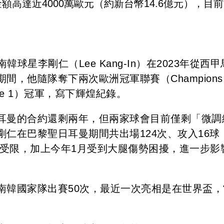
高達近4000萬歐元（約新台幣14.6億元），目
球星李剛仁（Lee Kang-In）在2023年從西
，他隨隊奪下兩次歐洲冠軍聯賽（Champions
ue 1）冠軍，寫下輝煌紀錄。
耳曼的合約還剩兩年，但兩家球會目前僅剩「微調
仁在巴黎聖日耳曼期間共出場124次、攻入16球
下上場時間受限，加上今年1月受到大腿傷勢困擾，進一步影
南韓國家隊出賽50次，最近一次亮相是在世界盃，