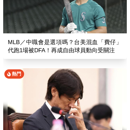
MLB／中職會是選項嗎？台美混血「費仔」
代跑1場被DFA！再成自由球員動向受關注
熱門