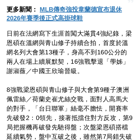
更多新聞：
MLB傳奇強投韋蘭德宣布退休
2026年賽季後正式高掛球鞋
日前在法網寫下生涯首闖大滿貫4強紀錄，梁
恩碩在溫網與青山修子持續合拍，首度於溫
網名列大會第13種子，身高不到160公分的
兩人在場上續展默契，16強戰擊退「學姊」
謝淑薇／中國王欣瑜晉級。
8強戰梁恩碩與青山修子與大會第9種子澳洲
佩雷絲／荷蘭史崔尤絲交戰，面對人高馬大
的對手，「台日聯軍」絲毫不膽怯，開賽率
先破發2：0領先，接著抵擋住對方反攻，第9
局把握機再破發先馳得盤；次盤梁恩碩搭檔
延續氣勢，盤中互破之後，雖然第7局錯失破