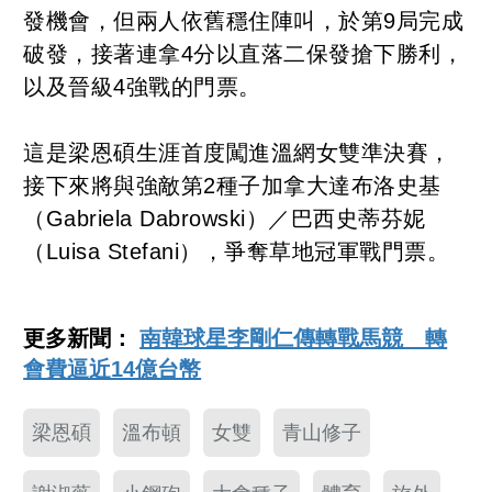
發機會，但兩人依舊穩住陣叫，於第9局完成
破發，接著連拿4分以直落二保發搶下勝利，
以及晉級4強戰的門票。
這是梁恩碩生涯首度闖進溫網女雙準決賽，
接下來將與強敵第2種子加拿大達布洛史基
（Gabriela Dabrowski）／巴西史蒂芬妮
（Luisa Stefani），爭奪草地冠軍戰門票。
更多新聞：
南韓球星李剛仁傳轉戰馬競 轉
會費逼近14億台幣
梁恩碩
溫布頓
女雙
青山修子