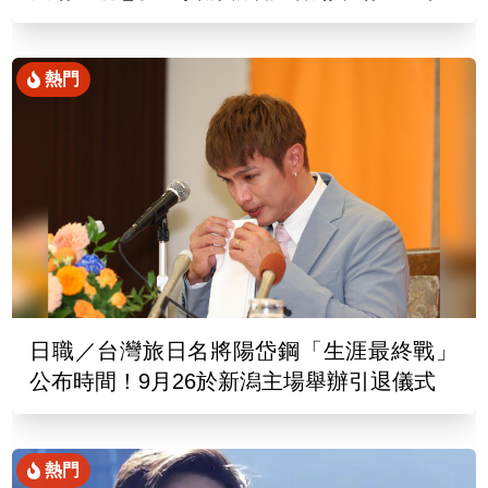
熱門
日職／台灣旅日名將陽岱鋼「生涯最終戰」
公布時間！9月26於新潟主場舉辦引退儀式
熱門