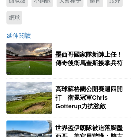
謝淑薇
小鋼砲
大會種子
體育
旅外
網球
延伸閱讀
墨西哥國家隊新帥上任！
傳奇後衛馬奎斯接掌兵符
高球蘇格蘭公開賽週四開
打 衛冕冠軍Chris
Gotterup力抗強敵
世界盃伊朗隊被迫落腳墨
西哥 美官員辯護：雙方