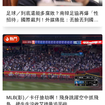
足球／到底還能多腐敗？南韓足協再爆「性
招待」國際裁判！外媒痛批：丟臉丟到國外
去
熱門
MLB(影)／卡仔搶劫啊！飛身跳躍空中抓飛
鳥 硬生生沒收艾德曼追平砲