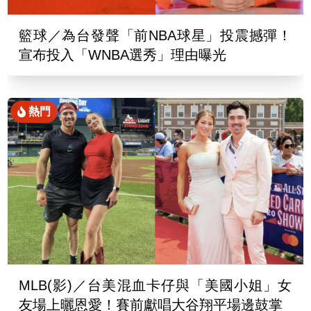
籃球／為台發聲「前NBA球星」投震撼彈！
宣布投入「WNBA選秀」理由曝光
熱門
MLB(影)／台美混血卡仔與「美國小姐」女
友場上曬恩愛！賽前獻唱大谷翔平場邊鼓掌