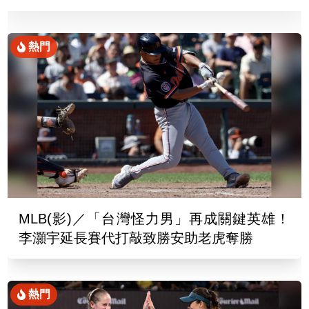
熱門
MLB(影)／「台灣怪力男」再成關鍵英雄！
李灝宇延長賽代打敲致勝安助老虎奪勝
熱門