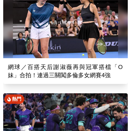
網球／百搭天后謝淑薇再與冠軍搭檔「O
妹」合拍！連過三關闖多倫多女網賽4強
熱門