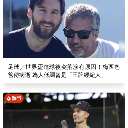
足球／世界盃進球後突落淚有原因！梅西爸
爸傳病逝 為人低調曾是「王牌經紀人」
熱門