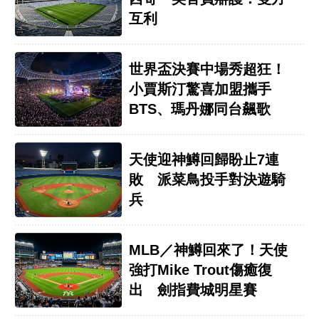
互利
世界盃決賽中場秀超狂！
小賈斯汀驚喜加盟攜手
BTS、瑪丹娜同台飆歌
天使迎神鱒回歸盼止7連
敗 派菜鳥投手對決遊騎
兵
MLB／神鱒回來了！天使
強打Mike Trout傷癒復
出 劍指費城明星賽