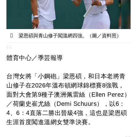
梁恩碩與青山修子闖溫網四強。（圖／資料照）
體育中心／季芸報導
台灣女將「小鋼砲」梁恩碩，和日本老將青
山修子在2026年溫布頓網球錦標賽8強戰，
面對大會第9種子澳洲佩雷絲（Ellen Perez）
／荷蘭史崔尤絲（Demi Schuurs），以6：
4、6：4直落二勝出晉級4強，這也是梁恩碩
生涯首度闖進溫網女雙準決賽。