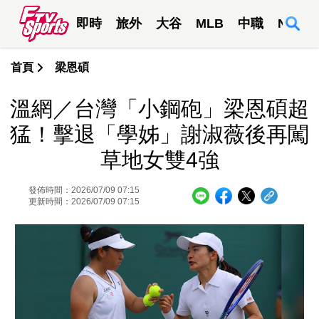
即時
旅外
大谷
MLB
中職
NBA
首頁
梁恩碩
溫網／台灣「小鋼砲」梁恩碩超
猛！擊退「學姊」謝淑薇後再闖
草地女雙4強
發佈時間：2026/07/09 07:15
更新時間：2026/07/09 07:15