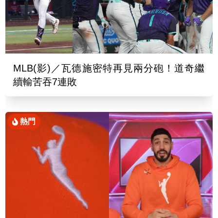
MLB(影)／瓦德施密特再見兩分砲！道奇繼
續輸苦吞7連敗
熱門