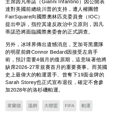
主席因凡蒂諾（Gianni Infantino）因公開表
達對美國前總統川普的支持，遭人權團體
FairSquare向國際奧林匹克委員會（IOC）
提出申訴，指控其違反政治中立原則，因凡
蒂諾恐將面臨國際奧委會的正式調查。
另外，冰球界傳出遺憾消息，芝加哥黑鷹隊
的明星前鋒Connor Bedard因接受左肩手
術，預計需要4個月的復原期，這意味著他將
缺席2026-27常規賽首月的重要賽事。而英國
史上最偉大的帕運選手、曾奪下19面金牌的
Sarah Storey也正式宣布退役，確定不會參
加2028年的洛杉磯帕運。
韋蘭德
溫網
大聯盟
FIFA
帕運