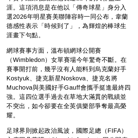
涯。這項消息是在他以「傳奇球星」身分入
選2026年明星賽美聯陣容時一同公布，韋蘭
德感性表示「時候到了」，為輝煌的棒球生
涯畫下句點。
網球賽事方面，溫布頓網球公開賽
（Wimbledon）女單賽場今年驚奇不斷。在
賽事開打前，幾乎沒有人能料到烏克蘭好手
Kostyuk、捷克新星Noskova、捷克名將
Muchova與美國好手Gauff會攜手挺進最終四
強。這四位選手過去在草地大滿貫的戰績並
不突出，如今卻要在全英俱樂部爭奪最高榮
耀。
足球界則掀起政治風波，國際足總（FIFA）