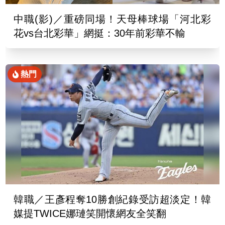
中職(影)／重磅同場！天母棒球場「河北彩
花vs台北彩華」網挺：30年前彩華不輸
熱門
韓職／王彥程奪10勝創紀錄受訪超淡定！韓
媒提TWICE娜璉笑開懷網友全笑翻