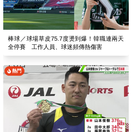
棒球／球場草皮75.7度燙到爆！韓職連兩天
全停賽 工作人員、球迷頻傳熱傷害
熱門