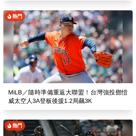
熱門
MiLB／隨時準備重返大聯盟！台灣強投鄧愷
威太空人3A登板後援1.2局飆3K
熱門