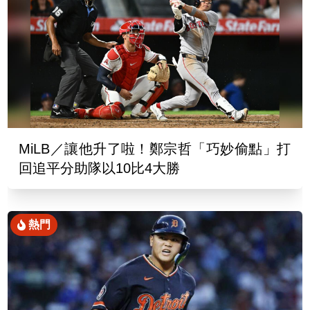
MiLB／讓他升了啦！鄭宗哲「巧妙偷點」打
回追平分助隊以10比4大勝
熱門