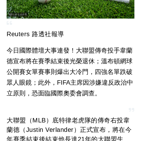
Reuters 路透社報導
今日國際體壇大事連發！大聯盟傳奇投手韋蘭
德宣布將在賽季結束後光榮退休；溫布頓網球
公開賽女單賽事則爆出大冷門，四強名單跌破
眾人眼鏡；此外，FIFA主席因涉嫌違反政治中
立原則，恐面臨國際奧委會調查。
大聯盟（MLB）底特律老虎隊的傳奇右投韋
蘭德（Justin Verlander）正式宣布，將在今
年賽季結束後結束他長達21年的大聯盟生