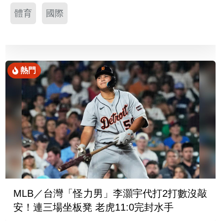
體育
國際
熱門
MLB／台灣「怪力男」李灝宇代打2打數沒敲
安！連三場坐板凳 老虎11:0完封水手