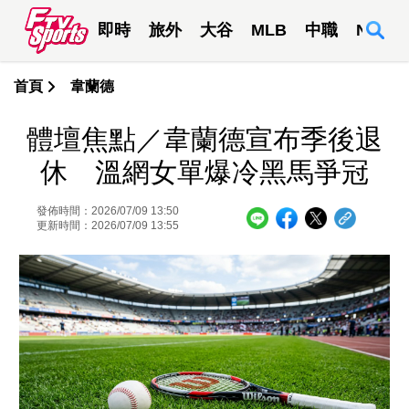
即時
旅外
大谷
MLB
中職
NBA
首頁
韋蘭德
體壇焦點／韋蘭德宣布季後退
休 溫網女單爆冷黑馬爭冠
發佈時間：2026/07/09 13:50
更新時間：2026/07/09 13:55