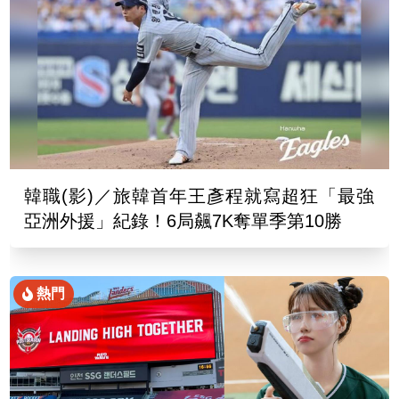
韓職(影)／旅韓首年王彥程就寫超狂「最強
亞洲外援」紀錄！6局飆7K奪單季第10勝
熱門