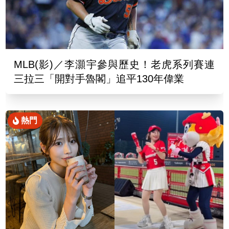
MLB(影)／李灝宇參與歷史！老虎系列賽連
三拉三「開對手魯閣」追平130年偉業
熱門