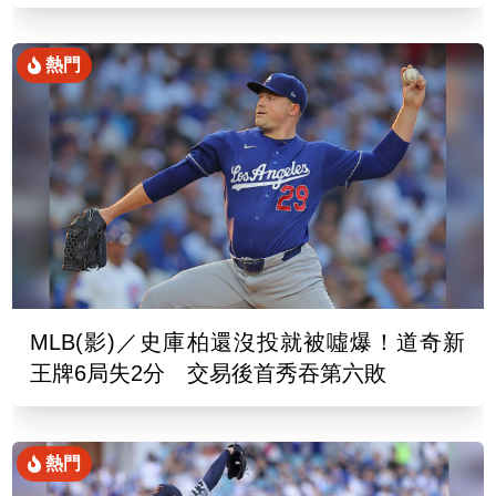
熱門
MLB(影)／史庫柏還沒投就被噓爆！道奇新
王牌6局失2分 交易後首秀吞第六敗
熱門