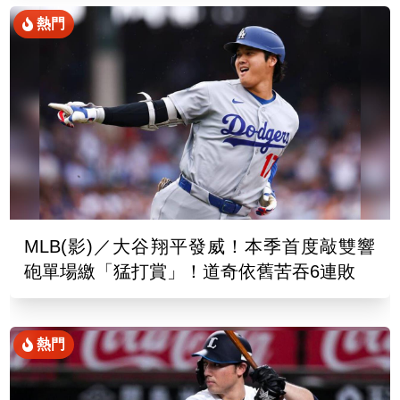
熱門
MLB(影)／大谷翔平發威！本季首度敲雙響
砲單場繳「猛打賞」！道奇依舊苦吞6連敗
熱門