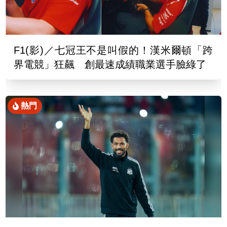
F1(影)／七冠王不是叫假的！漢米爾頓「跨
界電競」狂飆 創最速成績職業選手臉綠了
熱門