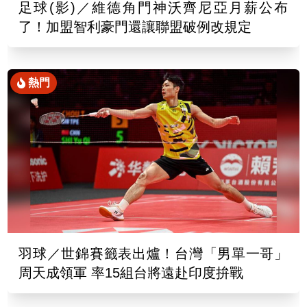
足球(影)／維德角門神沃齊尼亞月薪公布
了！加盟智利豪門還讓聯盟破例改規定
熱門
羽球／世錦賽籤表出爐！台灣「男單一哥」
周天成領軍 率15組台將遠赴印度拚戰