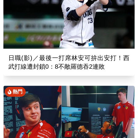
日職(影)／最後一打席林安可拚出安打！西
武打線遭封鎖0：8不敵羅德吞2連敗
熱門