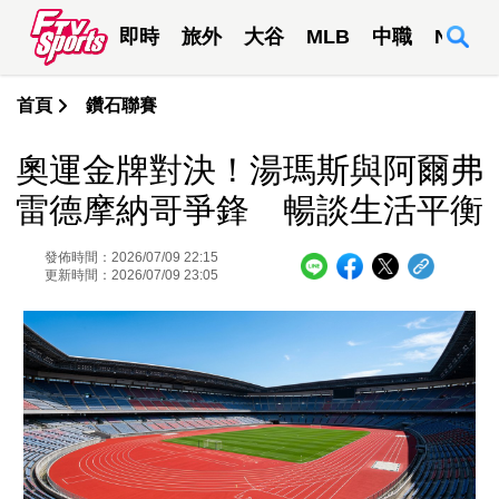
即時
旅外
大谷
MLB
中職
NBA
首頁
鑽石聯賽
奧運金牌對決！湯瑪斯與阿爾弗
雷德摩納哥爭鋒 暢談生活平衡
發佈時間：2026/07/09 22:15
更新時間：2026/07/09 23:05