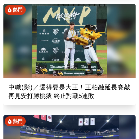
熱門
中職(影)／還得要是大王！王柏融延長賽敲
再見安打勝桃猿 終止對戰5連敗
熱門