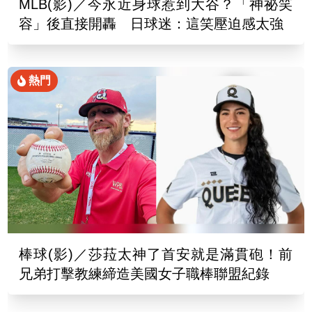
MLB(影)／今永近身球惹到大谷？「神祕笑
容」後直接開轟 日球迷：這笑壓迫感太強
熱門
棒球(影)／莎菈太神了首安就是滿貫砲！前
兄弟打擊教練締造美國女子職棒聯盟紀錄