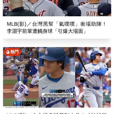
MLB(影)／台灣黑幫「氣噗噗」衝場助陣！
李灝宇前輩遭觸身球「引爆大場面」
熱門