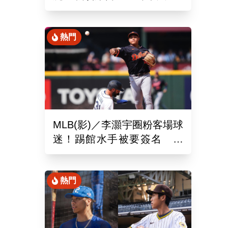
場、客場6系列賽連勝
熱門
MLB(影)／李灝宇圈粉客場球
迷！踢館水手被要簽名 當
地狂粉：終於見到你了
熱門