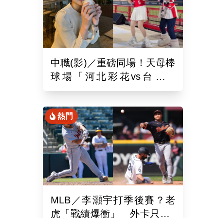
中職(影)／重磅同場！天母棒
球場「河北彩花vs台北彩
華」網挺：30年前彩華不輸
熱門
MLB／李灝宇打季後賽？老
虎「戰績爆衝」 外卡只差1