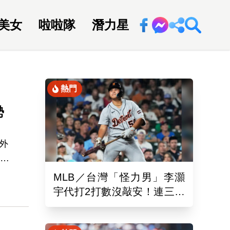
美女
啦啦隊
潛力星
回新聞網
熱門
勢
外
識，
野
MLB／台灣「怪力男」李灝
宇代打2打數沒敲安！連三場
下
坐板凳 老虎11:0完封水手