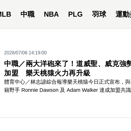
MLB
中職
NBA
PLG
羽球
運動
2026/07/06 14:19:00
中職／兩大洋砲來了！道威聖、威克強
加盟 樂天桃猿火力再升級
體育中心／林志諺綜合報導樂天桃猿今日正式宣布，與
籍野手 Ronnie Dawson 及 Adam Walker 達成加盟共
中文譯名分別暫定為「道威聖」與「威克」。兩名外籍
手皆具備美國與亞洲職棒經歷，球團期待透過兩人的加
入，提升團隊野手深度與打線火力，作為 2026 年球季
半季戰力補強的重要一環。