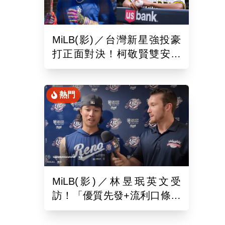
MiLB(影)／台灣新星強投豪
打正面對決！柯敬賢雙安狙
擊蘇嵐鴻
熱門
MiLB(影)／林昱珉英文受
訪！「優質先發+流利口條」
被讚爆 網：有Ray的感覺