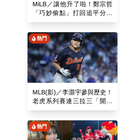
MiLB／讓他升了啦！鄭宗哲
「巧妙偷點」打回追平分助
隊以10比4大勝
熱門
MLB(影)／李灝宇參與歷史！
老虎系列賽連三拉三「開對
手魯閣」追平130年偉業
熱門