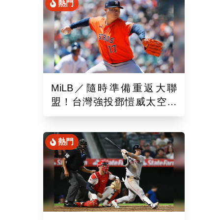
熱門
MiLB／隨時準備重返大聯
盟！台灣強投鄧愷威太空人
3A登板後援1.2局飆3K
熱門