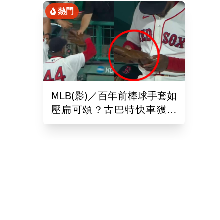
熱門
MLB(影)／百年前棒球手套如
壓扁可頌？古巴特快車獲得
「極罕見古董」樂到爆