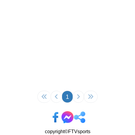
1
copyright©FTVsports