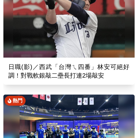
日職(影)／西武「台灣ㄟ四番」林安可絕好
調！對戰軟銀敲二壘長打連2場敲安
熱門