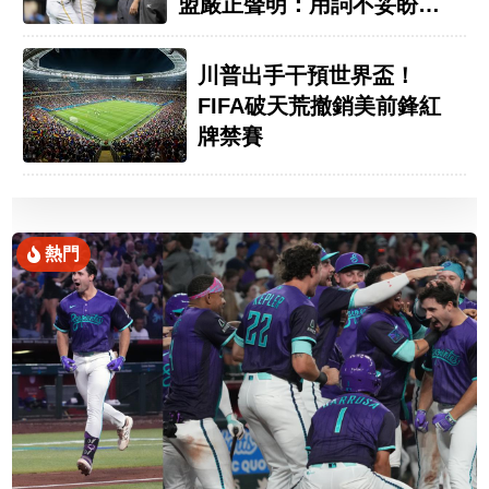
盟嚴正聲明：用詞不妥盼互
相尊重
川普出手干預世界盃！
FIFA破天荒撤銷美前鋒紅
牌禁賽
熱門