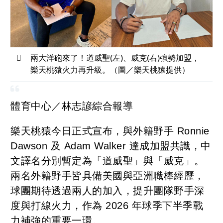
兩大洋砲來了！道威聖(左)、威克(右)強勢加盟，
樂天桃猿火力再升級。（圖／樂天桃猿提供）
體育中心／林志諺綜合報導
樂天桃猿今日正式宣布，與外籍野手 Ronnie
Dawson 及 Adam Walker 達成加盟共識，中
文譯名分別暫定為「道威聖」與「威克」。
兩名外籍野手皆具備美國與亞洲職棒經歷，
球團期待透過兩人的加入，提升團隊野手深
度與打線火力，作為 2026 年球季下半季戰
力補強的重要一環。