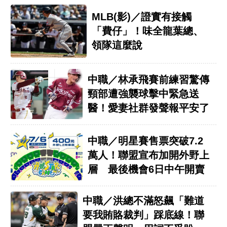
MLB(影)／證實有接觸
「費仔」！味全龍葉總、
領隊這麼說
中職／林承飛賽前練習驚傳
頸部遭強襲球擊中緊急送
醫！愛妻社群發聲報平安了
中職／明星賽售票突破7.2
萬人！聯盟宣布加開外野上
層 最後機會6日中午開賣
中職／洪總不滿怒飆「難道
要我賄賂裁判」踩底線！聯