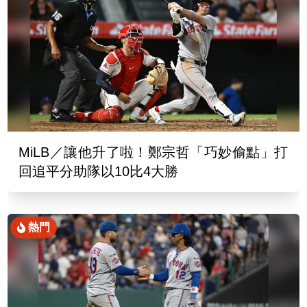
MiLB／讓他升了啦！鄭宗哲「巧妙偷點」打
回追平分助隊以10比4大勝
熱門