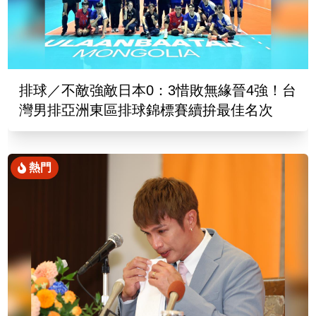
排球／不敵強敵日本0：3惜敗無緣晉4強！台
灣男排亞洲東區排球錦標賽續拚最佳名次
熱門