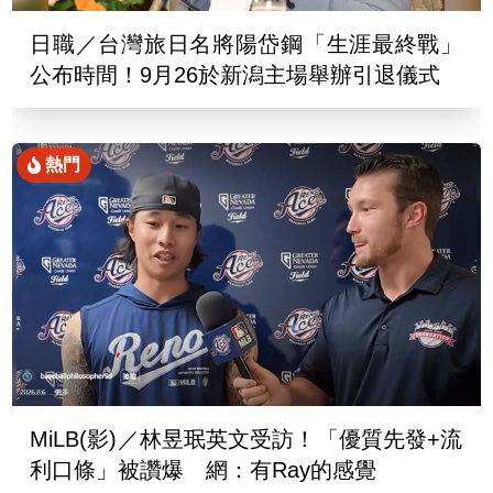
日職／台灣旅日名將陽岱鋼「生涯最終戰」
公布時間！9月26於新潟主場舉辦引退儀式
熱門
MiLB(影)／林昱珉英文受訪！「優質先發+流
利口條」被讚爆 網：有Ray的感覺