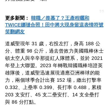
更多新聞：
韓職／羨慕了？王彥程曬和
TWICE娜璉合照！田中將大現身留這表情符號
笑翻網友
道威聖現年 31 歲，右投左打，身高 188 公
分、體重 98 公斤，過去曾效力美國職棒休士
頓太空人與辛辛那提紅人隊體系，並於 2021
年登上大聯盟。2023 年轉戰韓國職棒培證英
雄隊後，道威聖迅速展現適應亞洲棒球的能
力，兩個球季合計出賽 152 場，繳出打擊率
0.332、上壘率 0.399、長打率 0.488，累積
203 支安打、45 支二壘安打、14 支全壘打
與 86 分打點。