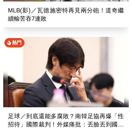
MLB(影)／瓦德施密特再見兩分砲！道奇繼
續輸苦吞7連敗
熱門
足球／到底還能多腐敗？南韓足協再爆「性
招待」國際裁判！外媒痛批：丟臉丟到國外