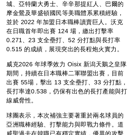
城、亞特蘭大勇士、辛辛那提紅人、巴爾的
摩金鶯及華盛頓國民等美職體系累積經驗，
並於 2022 年加盟日本職棒讀賣巨人。沃克
在日職首年即出賽 124 場，繳出打擊率
0.271、23 支全壘打、52 分打點與長打率
0.515 的成績，展現突出的長程炮火實力。
威克2026 年球季效力 Oisix 新潟天鵝之皇隊
期間，持續在日本職棒二軍聯盟出賽，目前
出賽 55場，擊出 13 支全壘打、33 分打點，
長打率達0.538，仍保有出色的長打產能與打
線威脅性。
球團表示，本次補強主要著重於兩名球員的
亞洲職棒經驗、打擊能力與即戰力條件。道
威聖過去在韓職已有穩定實績，優異的攻擊