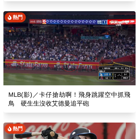
去
熱門
MLB(影)／卡仔搶劫啊！飛身跳躍空中抓飛
鳥 硬生生沒收艾德曼追平砲
熱門