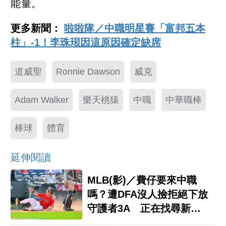
能量。
更多新聞：
啦啦隊／中職明星賽「富邦五本
柱」-1！李珠珢因這原因確定缺席
道威聖
Ronnie Dawson
威克
Adam Walker
樂天桃猿
中職
中華職棒
棒球
體育
延伸閱讀
MLB(影)／費仔要來中職
嗎？遭DFA沒人撿拒絕下放
守護者3A 正在找尋新東
家