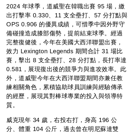
2024 年球季，道威聖在韓職出賽 95 場，繳
出打擊率 0.330、11 支全壘打、57 分打點與
OPS 0.906 的優異成績，可惜季中因外野守
備碰撞造成膝部傷勢，提前結束球季。經過
完整復健後，今年在美國大西洋聯盟出賽，
效力 Lexington Legends 期間合計 31 場比
賽，擊出 8 支全壘打、28 分打點，長打率達
0.581，展現復出後的競爭力與進攻效率。此
外，道威聖今年在大西洋聯盟期間亦兼任教
練相關角色，累積協助球員訓練與經驗傳承
的經歷，展現其對棒球專業的投入與領導特
質。
威克現年 34 歲，右投右打，身高 196 公
分、體重 104 公斤，過去曾在明尼蘇達雙