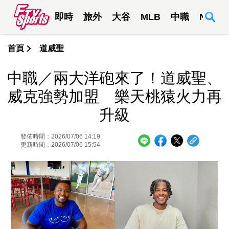
即時
旅外
大谷
MLB
中職
NBA
首頁
道威聖
中職／兩大洋砲來了！道威聖、
威克強勢加盟 樂天桃猿火力再
升級
發佈時間：2026/07/06 14:19
更新時間：2026/07/06 15:54