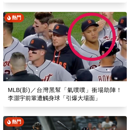
熱門
MLB(影)／台灣黑幫「氣噗噗」衝場助陣！
李灝宇前輩遭觸身球「引爆大場面」
熱門