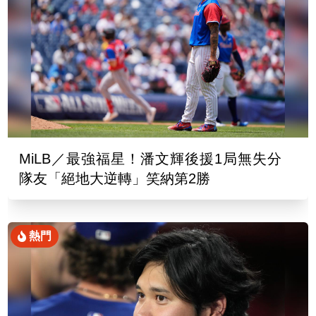
MiLB／最強福星！潘文輝後援1局無失分
隊友「絕地大逆轉」笑納第2勝
熱門