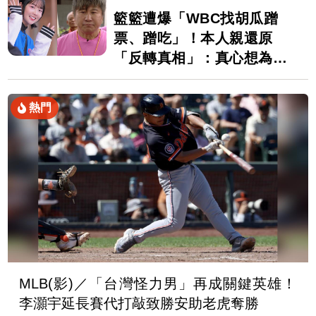
籃籃遭爆「WBC找胡瓜蹭
票、蹭吃」！本人親還原
「反轉真相」：真心想為台
灣加油
熱門
MLB(影)／「台灣怪力男」再成關鍵英雄！
李灝宇延長賽代打敲致勝安助老虎奪勝