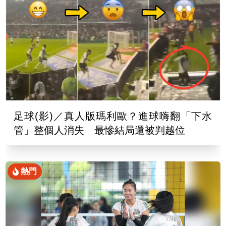
足球(影)／真人版瑪利歐？進球嗨翻「下水
管」整個人消失 最慘結局還被判越位
熱門