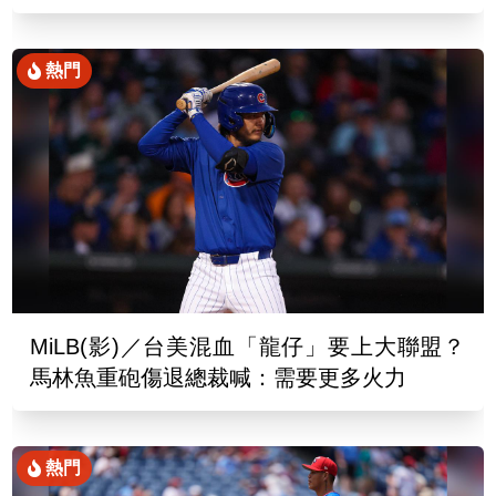
熱門
MiLB(影)／台美混血「龍仔」要上大聯盟？
馬林魚重砲傷退總裁喊：需要更多火力
熱門