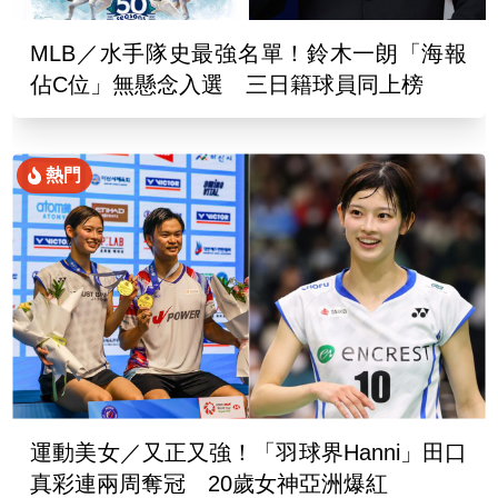
MLB／水手隊史最強名單！鈴木一朗「海報
佔C位」無懸念入選 三日籍球員同上榜
熱門
運動美女／又正又強！「羽球界Hanni」田口
真彩連兩周奪冠 20歲女神亞洲爆紅