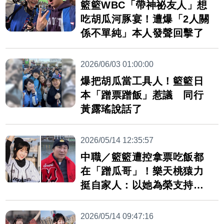
籃籃WBC「帶神祕友人」想
吃胡瓜河豚宴！遭爆「2人關
係不單純」本人發聲回擊了
2026/06/03 01:00:00
爆把胡瓜當工具人！籃籃日
本「蹭票蹭飯」惹議 同行
黃露瑤說話了
2026/05/14 12:35:57
中職／籃籃遭控拿票吃飯都
在「蹭瓜哥」！樂天桃猿力
挺自家人：以她為榮支持到
底
2026/05/14 09:47:16