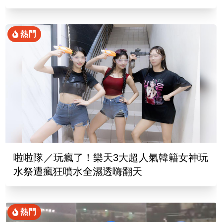
熱門
啦啦隊／玩瘋了！樂天3大超人氣韓籍女神玩
水祭遭瘋狂噴水全濕透嗨翻天
熱門