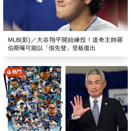
MLB(影)／大谷翔平開始練投！道奇主帥羅
伯斯曝可能以「假先發」登板復出
熱門