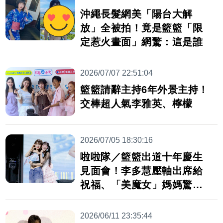
沖繩長髮網美「陽台大解
放」全被拍！竟是籃籃「限
定惹火畫面」網驚：這是誰
2026/07/07 22:51:04
籃籃請辭主持6年外景主持！
交棒超人氣李雅英、檸檬
2026/07/05 18:30:16
啦啦隊／籃籃出道十年慶生
見面會！李多慧壓軸出席給
祝福、「美魔女」媽媽驚喜
捧花現身
2026/06/11 23:35:44