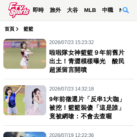
即時
旅外
大谷
MLB
中職
NBA
首頁
籃籃
2026/07/23 15:23:32
啦啦隊女神籃籃９年前舊片
出土！青澀模樣曝光 酸民
超派留言開噴
2026/07/23 14:32:18
9年前徵選片「反串1大咖」
被挖！籃籃裝傻「這是誰」
竟被網嗆：不會去查喔
2026/07/19 12:22:36