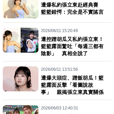
遭爆私約張立東赴經典賽
籃籃錯愕：完全是不實謠言
2026/06/11 15:20:49
遭控蹭胡瓜又私約張立東！
籃籃露面驚吐「每週三都有
陰影」 真相全說了
2026/06/11 13:51:56
遭爆大頭症、蹭飯胡瓜！籃
籃露面反擊「看圖說故
事」 親揭張立東真實關係
2026/06/03 12:40:31