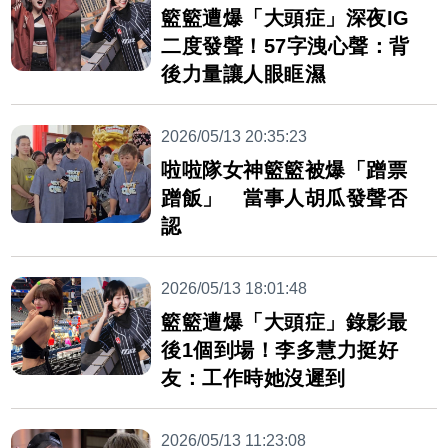
籃籃遭爆「大頭症」深夜IG
二度發聲！57字洩心聲：背
後力量讓人眼眶濕
2026/05/13 20:35:23
啦啦隊女神籃籃被爆「蹭票
蹭飯」 當事人胡瓜發聲否
認
2026/05/13 18:01:48
籃籃遭爆「大頭症」錄影最
後1個到場！李多慧力挺好
友：工作時她沒遲到
2026/05/13 11:23:08