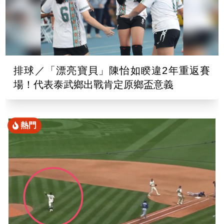
排球／「漂亮寶貝」陳怡如睽違2年重返賽
場！代表泰武鄉出戰肯定原鄉盃意義
熱門