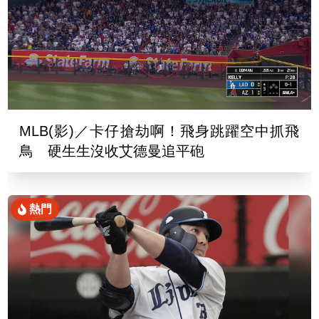
MLB(影)／卡仔搶劫啊！飛身跳躍空中抓飛
鳥 硬生生沒收艾德曼追平砲
熱門