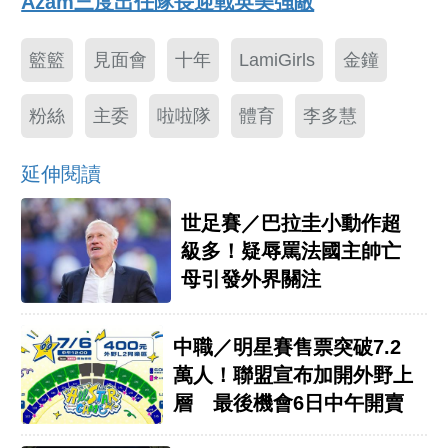
Azam三度出任隊長迎戰英美強敵
籃籃
見面會
十年
LamiGirls
金鐘
粉絲
主委
啦啦隊
體育
李多慧
延伸閱讀
世足賽／巴拉圭小動作超
級多！疑辱罵法國主帥亡
母引發外界關注
中職／明星賽售票突破7.2
萬人！聯盟宣布加開外野上
層 最後機會6日中午開賣