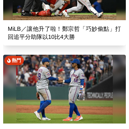
MiLB／讓他升了啦！鄭宗哲「巧妙偷點」打
回追平分助隊以10比4大勝
熱門