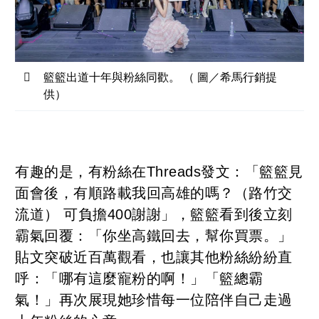
籃籃出道十年與粉絲同歡。 （ 圖／希馬行銷提
供）
有趣的是，有粉絲在Threads發文：「籃籃見
面會後，有順路載我回高雄的嗎？（路竹交
流道） 可負擔400謝謝」，籃籃看到後立刻
霸氣回覆：「你坐高鐵回去，幫你買票。」
貼文突破近百萬觀看，也讓其他粉絲紛紛直
呼：「哪有這麼寵粉的啊！」「籃總霸
氣！」再次展現她珍惜每一位陪伴自己走過