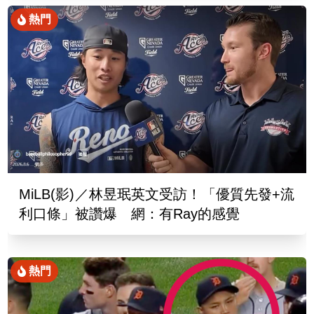
熱門
MiLB(影)／林昱珉英文受訪！「優質先發+流
利口條」被讚爆 網：有Ray的感覺
熱門