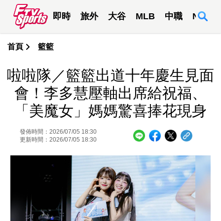
即時
旅外
大谷
MLB
中職
NBA
首頁
籃籃
啦啦隊／籃籃出道十年慶生見面
會！李多慧壓軸出席給祝福、
「美魔女」媽媽驚喜捧花現身
發佈時間：2026/07/05 18:30
更新時間：2026/07/05 18:30