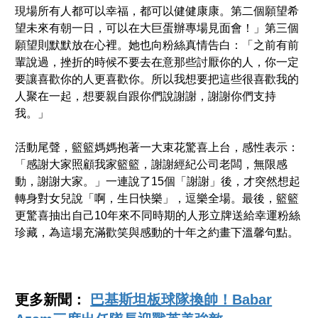
現場所有人都可以幸福，都可以健健康康。第二個願望希
望未來有朝一日，可以在大巨蛋辦專場見面會！」第三個
願望則默默放在心裡。她也向粉絲真情告白：「之前有前
輩說過，挫折的時候不要去在意那些討厭你的人，你一定
要讓喜歡你的人更喜歡你。所以我想要把這些很喜歡我的
人聚在一起，想要親自跟你們說謝謝，謝謝你們支持
我。」
活動尾聲，籃籃媽媽抱著一大束花驚喜上台，感性表示：
「感謝大家照顧我家籃籃，謝謝經紀公司老闆，無限感
動，謝謝大家。」一連說了15個「謝謝」後，才突然想起
轉身對女兒說「啊，生日快樂」，逗樂全場。最後，籃籃
更驚喜抽出自己10年來不同時期的人形立牌送給幸運粉絲
珍藏，為這場充滿歡笑與感動的十年之約畫下溫馨句點。
更多新聞：
巴基斯坦板球隊換帥！Babar