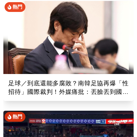
熱門
足球／到底還能多腐敗？南韓足協再爆「性
招待」國際裁判！外媒痛批：丟臉丟到國外
去
熱門