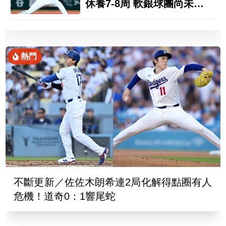
休養7-8周 軟銀球團尚未證
實
熱門
不斷更新／佐佐木朗希連2局化解得點圈有人
危機！道奇0：1響尾蛇