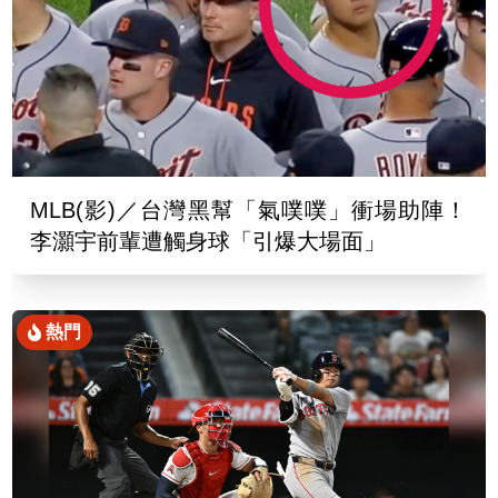
MLB(影)／台灣黑幫「氣噗噗」衝場助陣！
李灝宇前輩遭觸身球「引爆大場面」
熱門