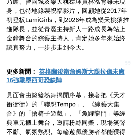
乃麟、曾國城及樂天桃猿球員林泓育雖未現
身，也特地錄製祝福影片，回顧她從2017年
初登板LamiGirls，到2026年成為樂天桃猿推
進隊長，並從青澀主持新人一路成長為站上
金鐘舞台的綜藝主持人，肯定她多年來始終
認真努力，一步步走到今天。
更多新聞：
英格蘭後衛詹姆斯大腿拉傷未癒
16強戰墨西哥恐缺陣
見面會由籃籃熱舞揭開序幕，接著把《天才
衝衝衝》的「聯想Tempo」、《綜藝大集
合》的「搶椅子遊戲」、「魚躍龍門」等經
典單元搬上舞台，邀請粉絲同樂，現場笑聲
不斷、氣氛熱烈。每輪遊戲優勝者都能獲得