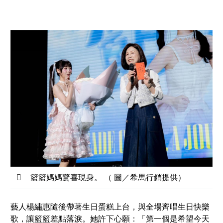
籃籃媽媽驚喜現身。 （ 圖／希馬行銷提供）
藝人楊繡惠隨後帶著生日蛋糕上台，與全場齊唱生日快樂
歌，讓籃籃差點落淚。她許下心願：「第一個是希望今天