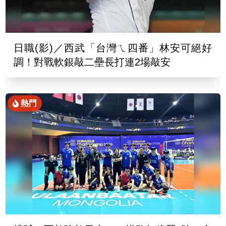
日職(影)／西武「台灣ㄟ四番」林安可絕好
調！對戰軟銀敲二壘長打連2場敲安
熱門