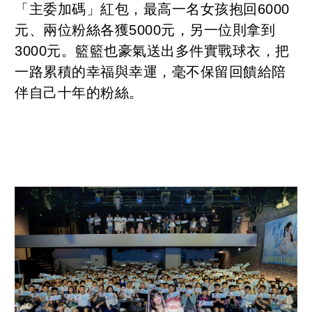
「主委加碼」紅包，最高一名女孩抱回6000
元、兩位粉絲各獲5000元，另一位則拿到
3000元。籃籃也豪氣送出多件實戰球衣，把
一路累積的幸福與幸運，毫不保留回饋給陪
伴自己十年的粉絲。