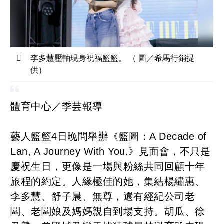
李多慧壓軸現身祝福籃籃。 （ 圖／希馬行銷提
供）
體育中心／季芸報導
藝人籃籃4日晚間舉辦《籃圖：A Decade of
Lan, A Journey With You.》見面會，不只是
慶祝生日，更像是一場與粉絲共同回顧十年
旅程的約定。人緣極佳的她，集結楊繡惠、
李多慧、舒子晨、無尊，還有經紀公司老
闆、老闆娘及媽媽親自到場支持。胡瓜、徐