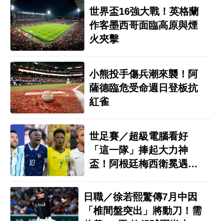
世界盃16強大戰！英格蘭
作客墨西哥面臨高原與煙
火夾擊
小熊投手傷兵潮來襲！阿
薩德臨危受命週日登板抗
紅雀
世足賽／超級電腦看好
「這一隊」捧起大力神
盃！阿根廷梅西衛冕遇強
敵
日職／徐若熙驚傳7月中因
「椎間盤突出」將動刀！需