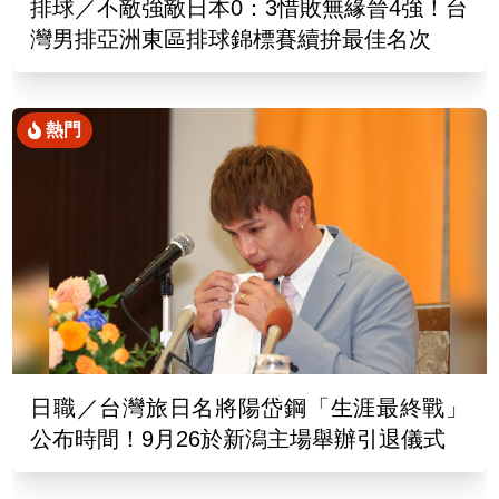
排球／不敵強敵日本0：3惜敗無緣晉4強！台
灣男排亞洲東區排球錦標賽續拚最佳名次
熱門
日職／台灣旅日名將陽岱鋼「生涯最終戰」
公布時間！9月26於新潟主場舉辦引退儀式