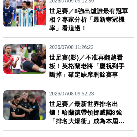
2026/07/09 09:12:39
世足賽／8強出爐誰最有冠軍
相？專家分析「最新奪冠機
率」看這邊！
2026/07/08 11:26:22
世足賽(影)／不准再翻越看
板！英格蘭老將「慶祝到手
斷掉」確定缺席剩餘賽事
2026/07/08 09:52:23
世足賽／最新世界排名出
爐！哈蘭德帶領挪威闖8強
「排名大爆衝」成為本屆大
黑馬