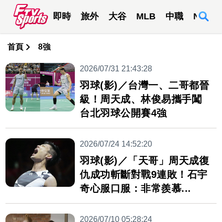
即時
旅外
大谷
MLB
中職
NBA
首頁
8強
2026/07/31 21:43:28
羽球(影)／台灣一、二哥都晉
級！周天成、林俊易攜手闖
台北羽球公開賽4強
2026/07/24 14:52:20
羽球(影)／「天哥」周天成復
仇成功斬斷對戰9連敗！石宇
奇心服口服：非常羨慕...
2026/07/10 05:28:24