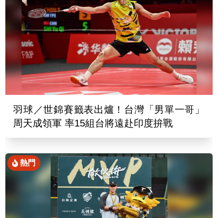
羽球／世錦賽籤表出爐！台灣「男單一哥」
周天成領軍 率15組台將遠赴印度拚戰
熱門