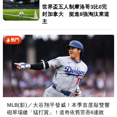
世界盃五人制摩洛哥3比0完
封加拿大 挺進8強淘汰東道
主
熱門
MLB(影)／大谷翔平發威！本季首度敲雙響
砲單場繳「猛打賞」！道奇依舊苦吞6連敗