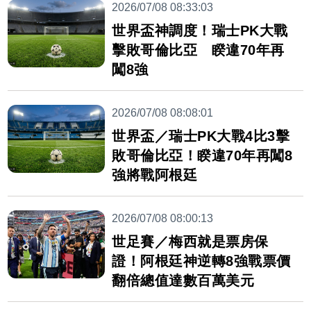
2026/07/08 08:33:03
世界盃神調度！瑞士PK大戰
擊敗哥倫比亞 睽違70年再
闖8強
2026/07/08 08:08:01
世界盃／瑞士PK大戰4比3擊
敗哥倫比亞！睽違70年再闖8
強將戰阿根廷
2026/07/08 08:00:13
世足賽／梅西就是票房保
證！阿根廷神逆轉8強戰票價
翻倍總值達數百萬美元