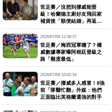
世足賽／沒想到挪威能晉
級！哈蘭德主廚好友飛回家
補貨後「順便結婚」再返美
繼續上班
2026/07/09 12:38:37
世足賽／梅西冠軍穩了？權
威數據專家曝阿根廷晉級之
路「難度最低」
2026/07/09 10:02:34
世足賽／挪威多人感冒！8強
前「隊醫忙翻」外媒：他們
正面臨比英格蘭還強的對手