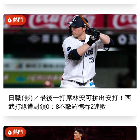
熱門
日職(影)／最後一打席林安可拚出安打！西
武打線遭封鎖0：8不敵羅德吞2連敗
熱門