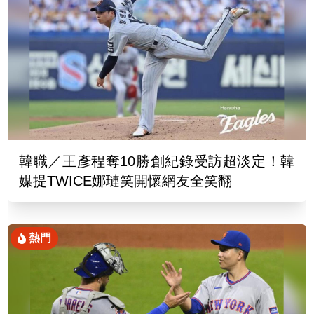
韓職／王彥程奪10勝創紀錄受訪超淡定！韓
媒提TWICE娜璉笑開懷網友全笑翻
熱門