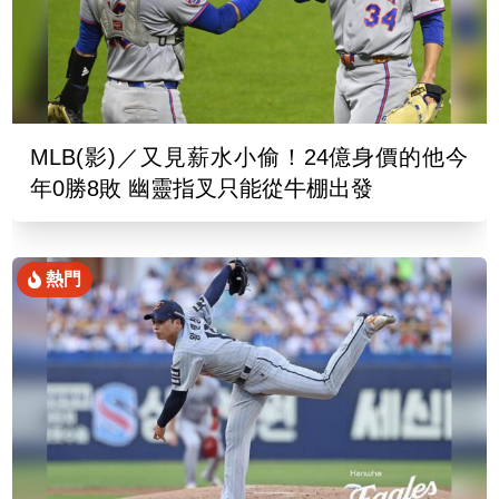
MLB(影)／又見薪水小偷！24億身價的他今
年0勝8敗 幽靈指叉只能從牛棚出發
熱門