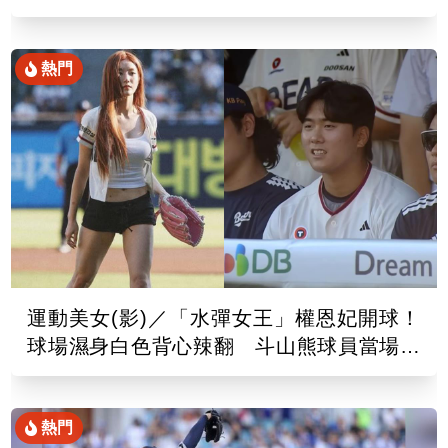
出爐
熱門
運動美女(影)／「水彈女王」權恩妃開球！
球場濕身白色背心辣翻 斗山熊球員當場看
傻
熱門