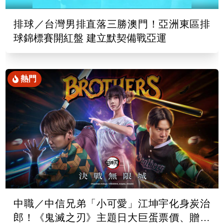
排球／台灣男排直落三勝澳門！亞洲東區排
球錦標賽開紅盤 建立默契備戰亞運
熱門
中職／中信兄弟「小可愛」江坤宇化身炭治
郎！《鬼滅之刃》主題日大巨蛋票價、贈品