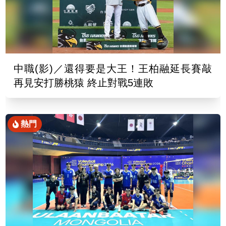
中職(影)／還得要是大王！王柏融延長賽敲
再見安打勝桃猿 終止對戰5連敗
熱門