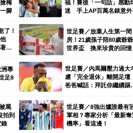
福！賽後「一句話」感動
搶梅
迷 手上AP百萬名錶意外
一腳
焦點
老了！
世足賽／放棄人生第一間
他
房！21歲孫子陪80歲爺
著揮
世界盃 換來珍貴的回憶
世足賽／內馬爾壓力過大
歐洲專
慮「完全退休」離開足壇
世足8
爸爸喊話：拜託你繼續踢
去
架被罵
世足賽／8強出爐誰最有
播沒拍到
軍相？專家分析「最新奪
實錄
機率」看這邊！