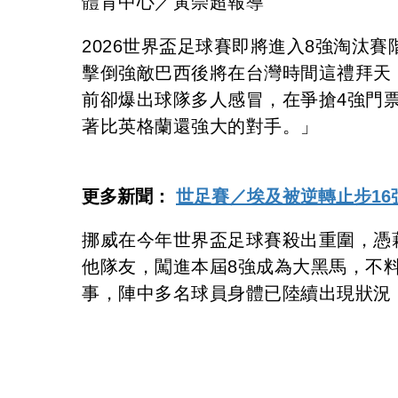
體育中心／黃崇超報導
2026世界盃足球賽即將進入8強淘汰
擊倒強敵巴西後將在台灣時間這禮拜天
前卻爆出球隊多人感冒，在爭搶4強門
著比英格蘭還強大的對手。」
更多新聞：
世足賽／埃及被逆轉止步16
挪威在今年世界盃足球賽殺出重圍，憑藉當家
他隊友，闖進本屆8強成為大黑馬，不
事，陣中多名球員身體已陸續出現狀況