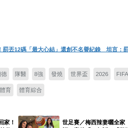
！罰丟12碼「最大心結」還創不名譽紀錄 坦言：
蘭德
隊醫
8強
發燒
世界盃
2026
FIF
體育
體育綜合
世足賽／梅西辣妻曬全家
回家！