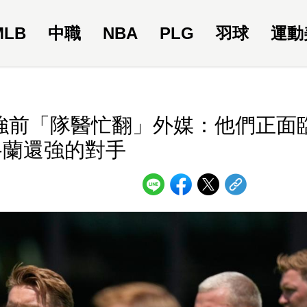
MLB
中職
NBA
PLG
羽球
運動
強前「隊醫忙翻」外媒：他們正面
格蘭還強的對手