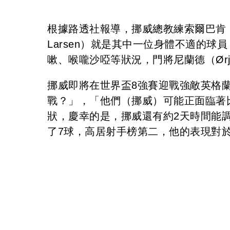
根據路透社報導，挪威總教練索爾巴肯（Stal
Larsen）就是其中一位身體不適的
嗽、喉嚨沙啞等狀況，門將尼蘭德（Ørja
挪威即將在世界盃8強賽迎戰強敵英格
戰？」，「他們（挪威）可能正面臨著
狀，慶幸的是，挪威還有約2天時間能
了7球，高居射手榜第二，他的表現對