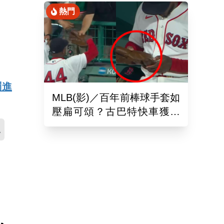
熱門
罰進
MLB(影)／百年前棒球手套如
壓扁可頌？古巴特快車獲得
「極罕見古董」樂到爆
A