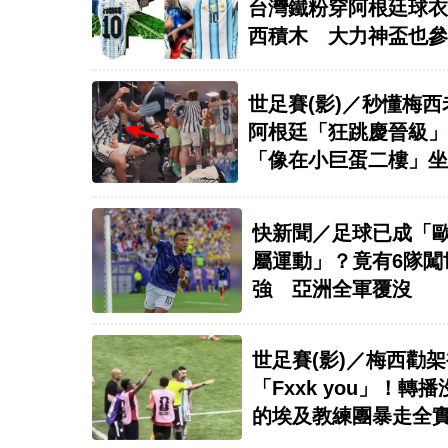
台灣鐵粉穿阿根廷球衣
西積木 大力神盃也參
世足賽(影)／秒懂梅西
阿根廷「狂跳慶晉級」
「像在小巨蛋二樓」坐
手
快新聞／足球已成「
屬運動」？竟有6隊闖
強 亞洲全軍覆沒
世足賽(影)／梅西勸
「Fxxk you」！轉
的埃及教練團暴走全