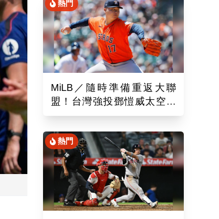
熱門
MiLB／隨時準備重返大聯
盟！台灣強投鄧愷威太空人
3A登板後援1.2局飆3K
熱門