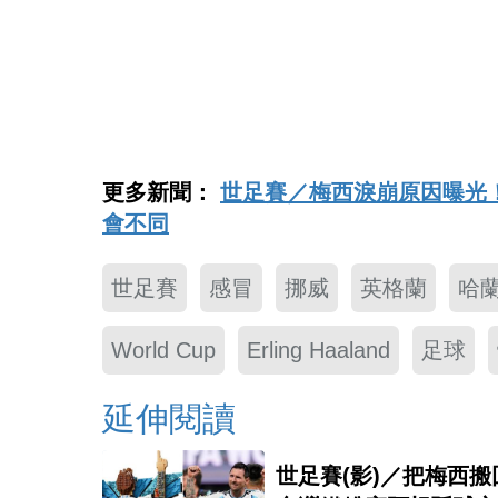
更多新聞：
世足賽／梅西淚崩原因曝光
會不同
世足賽
感冒
挪威
英格蘭
哈
World Cup
Erling Haaland
足球
延伸閱讀
世足賽(影)／把梅西搬