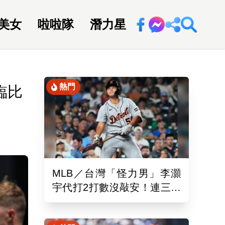
美女
啦啦隊
潛力星
回新聞網
熱門
臨比
MLB／台灣「怪力男」李灝
宇代打2打數沒敲安！連三場
坐板凳 老虎11:0完封水手