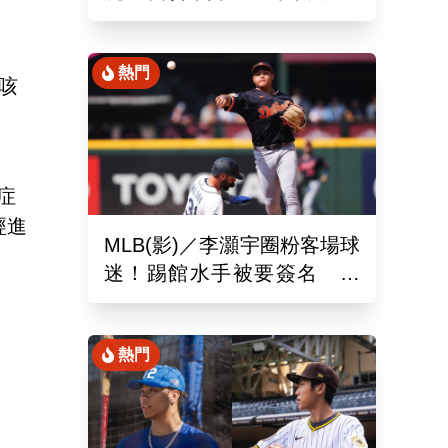
場、客場6系列賽連勝
熱門
咳
症
經進
MLB(影)／李灝宇圈粉客場球
迷！踢館水手被要簽名 當
地狂粉：終於見到你了
熱門