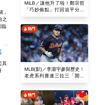
MiLB／讓他升了啦！鄭宗哲
「巧妙偷點」打回追平分助
關，
隊以10比4大勝
始之
面臨
熱門
廷
起其
MLB(影)／李灝宇參與歷史！
賽
老虎系列賽連三拉三「開對
手魯閣」追平130年偉業
熱門