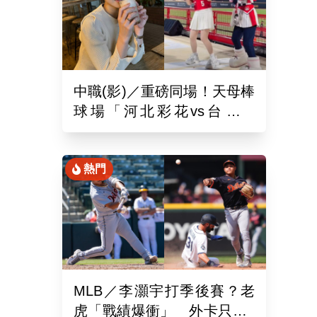
中職(影)／重磅同場！天母棒
球場「河北彩花vs台北彩
華」網挺：30年前彩華不輸
熱門
MLB／李灝宇打季後賽？老
虎「戰績爆衝」 外卡只差1