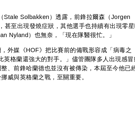
e Solbakken）透露，前鋒拉爾森（Jorgen
球員，甚至出現發燒症狀，其他選手也持續有出現零星
n Nyland）也無奈，「現在隊醫很忙。」
蘭，外媒《HOF》把比賽前的備戰形容成「病毒之
比英格蘭還強大的對手。」儘管團隊多人出現感冒
調整、前鋒哈蘭德也並沒有被傳染，本屆至今他已
於挪威與英格蘭之戰，至關重要。