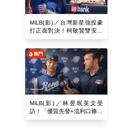
MiLB(影)／台灣新星強投豪
打正面對決！柯敬賢雙安狙
擊蘇嵐鴻
熱門
MiLB(影)／林昱珉英文受
訪！「優質先發+流利口條」
被讚爆 網：有Ray的感覺