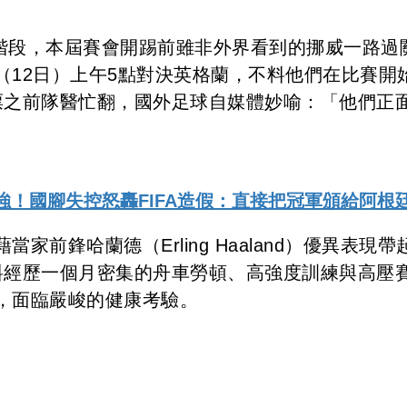
賽階段，本屆賽會開踢前雖非外界看到的挪威一路過
（12日）上午5點對決英格蘭，不料他們在比賽開
票之前隊醫忙翻，國外足球自媒體妙喻：「他們正
強！國腳失控怒轟FIFA造假：直接把冠軍頒給阿根
前鋒哈蘭德（Erling Haaland）優異表現帶
料經歷一個月密集的舟車勞頓、高強度訓練與高壓
，面臨嚴峻的健康考驗。