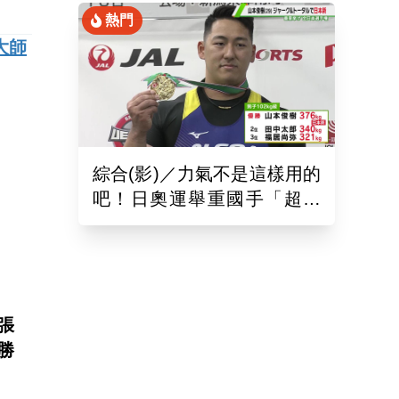
熱門
大師
綜合(影)／力氣不是這樣用的
吧！日奧運舉重國手「超商
偷雞蛋」被活逮把店員推到
骨折
張
勝