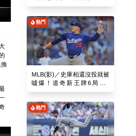
娜璉笑開懷網友全笑翻
熱門
大
的
兌換
MLB(影)／史庫柏還沒投就被
噓爆！道奇新王牌6局失2
最
分 交易後首秀吞第六敗
一
奇
熱門