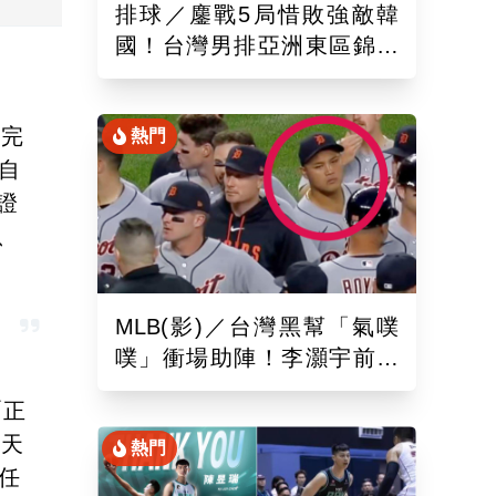
排球／鏖戰5局惜敗強敵韓
國！台灣男排亞洲東區錦標
賽下場與日本交手拚晉4強戰
蛋完
熱門
自
證
、
MLB(影)／台灣黑幫「氣噗
噗」衝場助陣！李灝宇前輩
遭觸身球「引爆大場面」
「正
請天
熱門
任