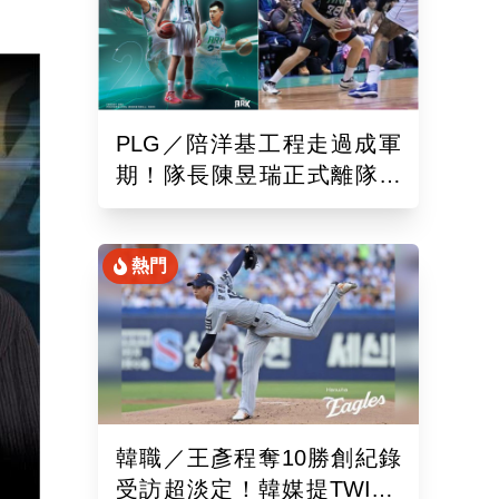
PLG／陪洋基工程走過成軍
期！隊長陳昱瑞正式離隊
球團：感謝全力付出與貢獻
熱門
韓職／王彥程奪10勝創紀錄
受訪超淡定！韓媒提TWICE