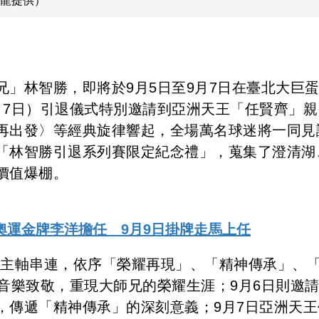
龍提供）
」林智勝，即將於9月5日至9月7日在臺北大巨
月7日）引退儀式特別邀請到亞洲天王「任賢齊」親
再出發〉等經典旋律響起，全場萬名球迷將一同見
「林智勝引退系列賽限定紀念禮」，蒐集了澄清湖
價值爆棚。
奧運金牌李洋擔任 9月9日掛牌走馬上任
三大主軸串連，依序「榮耀再現」、「精神傳承」、
音樂致敬，重現大師兄的榮耀生涯；9月6日則邀
，傳遞「精神傳承」的深刻意義；9月7日亞洲天王