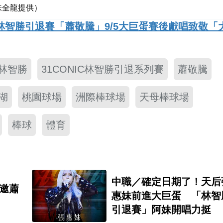
味全龍提供）
智勝引退賽「蕭敬騰」9/5大巨蛋賽後獻唱致敬「
林智勝
31CONIC林智勝引退系列賽
蕭敬騰
湖
桃園球場
洲際棒球場
天母棒球場
棒球
體育
中職／確定日期了！天后
惠妹前進大巨蛋 「林智
引退賽」阿妹開唱力挺