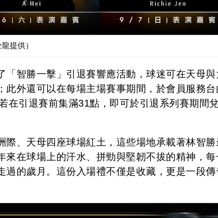
全龍提供）
了「智勝一擊」引退賽響應活動，球迷可在天母與
；此外還可以在每場主場賽事期間，於會員服務台
數，若在引退賽前集滿31點，即可於引退系列賽期間
洲際、天母四座球場紅土，這些場地承載著林智勝
年來在球場上的汗水、拼勁與堅韌不拔的精神，每
走過的歲月。這份入場禮不僅是收藏，更是一段傳