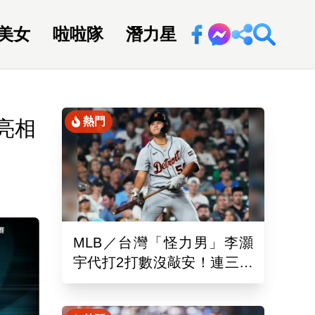
美女
啦啦隊
潛力星
回新聞網
熱門
亮相
MLB／台灣「怪力男」李灝
宇代打2打數沒敲安！連三場
坐板凳 老虎11:0完封水手