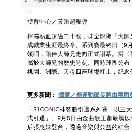
任賢齊擔任林智勝引退賽壓軸嘉賓。（圖／味全
體育中心／黃崇超報導
揮灑熱血超過二十載，味全龍隊「大師兄
成職業生涯最終章。系列賽最終日（9
領唱，陪伴大師兄走向正式謝幕。當〈
屬於大師兄的歷史時刻。同時球團公布
桃園、洲際、天母四座球場紅土，紀念
更多新聞：
獨家／傳運動部長將由兩屆
「31CONIC林智勝引退系列賽」以
式引退」。9月5日由金曲歌王蕭敬騰以
后張惠妹登台，透過音樂與公益的結合