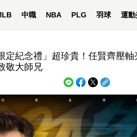
MLB
中職
NBA
PLG
羽球
運動
限定紀念禮」超珍貴！任賢齊壓軸
致敬大師兄