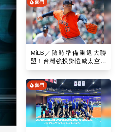
熱門
MiLB／隨時準備重返大聯
盟！台灣強投鄧愷威太空人
3A登板後援1.2局飆3K
熱門