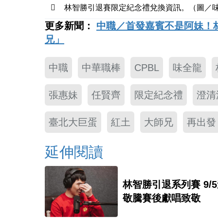
林智勝引退賽限定紀念禮兌換資訊。（圖／
更多新聞：
中職／首發嘉賓不是阿妹！林
兄」
中職
中華職棒
CPBL
味全龍
張惠妹
任賢齊
限定紀念禮
澄清
臺北大巨蛋
紅土
大師兄
再出發
延伸閱讀
林智勝引退系列賽 9/5邀蕭
敬騰賽後獻唱致敬