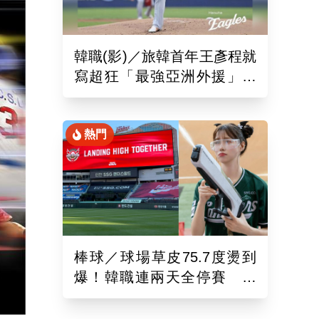
韓職(影)／旅韓首年王彥程就
寫超狂「最強亞洲外援」紀
錄！6局飆7K奪單季第10勝
熱門
棒球／球場草皮75.7度燙到
爆！韓職連兩天全停賽 工
作人員、球迷頻傳熱傷害