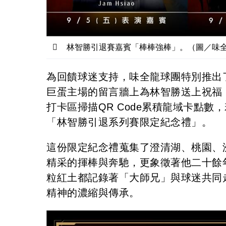
林智勝引退賽嘉賓「棒棒強棒」。（圖／味
為回饋球迷支持，味全龍球團特別推出
巨蛋主場的留言牆上為林智勝送上祝福
打卡區掃描QR Code累積龍域卡點
「林智勝引退系列賽限定紀念禮」。
這份限定紀念禮蒐集了澄清湖、桃園、
精采的揮棒與奔馳，更象徵著他二十餘
粒紅土都記錄著「大師兄」與球迷共同
精神的濃縮與傳承。