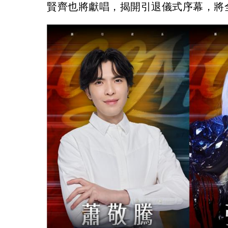
賢齊也將獻唱，揭開引退儀式序幕，將