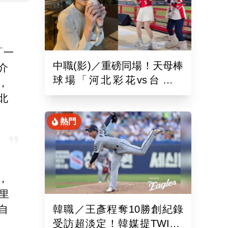
「一
中職(影)／重磅同場！天母棒
介
球場「河北彩花vs台北彩
，
華」網挺：30年前彩華不輸
北
熱門
，
里
自
韓職／王彥程奪10勝創紀錄
受訪超淡定！韓媒提TWICE