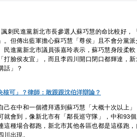
）諷刺民進黨新北市長參選人蘇巧慧的命比較好，
」。但傳出藍軍擔心蘇巧慧「尊侯」且不會分黨派
。民進黨新北市議員張嘉玲表示，蘇巧慧身段柔軟
「打臉侯友宜」，而且李四川開口閉口都輝達，新
講話」？
央核可」？律師：敢跟跟沈伯洋辯論？
自己在中和一個禮拜遇到蘇巧慧「大概十次以上」
可就會到，像新北市有「鄰長巡守隊」，中和93個
連這種場合都跑，新北市其他各區也都是這樣跑，
四川出現。