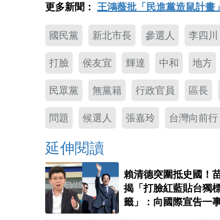
更多新聞：
王鴻薇批「民進黨造鼠計畫
國民黨
新北市長
參選人
李四川
打臉
侯友宜
輝達
中和
地方
民眾黨
無黨籍
行政官員
區長
問題
候選人
張嘉玲
台灣向前行
延伸閱讀
賴清德突圍抵史國！
揭「打臉紅藍貼台獨
籤」：向國際宣告一