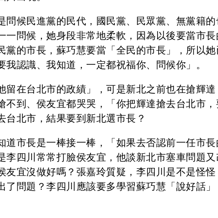
是問候民進黨的民代，國民黨、民眾黨、無黨籍的
一一問候，她身段非常地柔軟，因為以後要當市長
民黨的市長，蘇巧慧要當「全民的市長」，所以她
要我認識、我知道，一定都祝福你、問候你」。
他留在台北市的政績」，可是新北之前也在搶輝達
搶不到、侯友宜都哭哭，「你把輝達搶去台北市，
去台北市，結果要到新北選市長？
知道市長是一棒接一棒，「如果去否認前一任市長
是李四川常常打臉侯友宜，他談新北市塞車問題又
侯友宜沒做好嗎？張嘉玲質疑，李四川是不是怪怪
出了問題？李四川應該要多學習蘇巧慧「說好話」