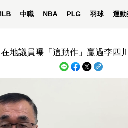
MLB
中職
NBA
PLG
羽球
運動
？在地議員曝「這動作」贏過李四