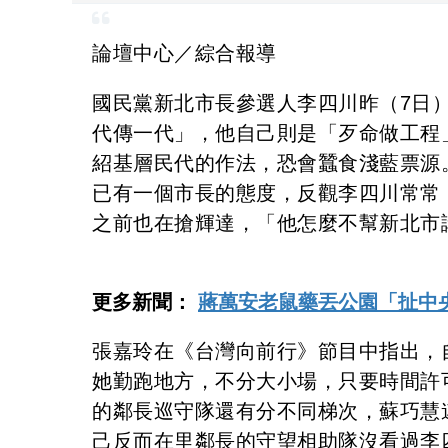
論壇中心／綜合報導
國民黨新北市長參選人李四川昨（7日
代傳一代」，他自己則是「歹命做工程
紹基層民代的作法，恐會蠶食淺藍票源
已有一個市長的態度，反觀李四川常常
之前也在搶輝達，「他怎麼不幫新北市
更多新聞：
蔣萬安老鼠藥丟公園「扯中
張嘉玲在《台灣向前行》節目中指出，
她勤跑地方，不分大小場，只要時間許
的鄰長巡守隊還有分不同梯次，蘇巧慧
己反而在里鄰長的守望相助隊沒看過李