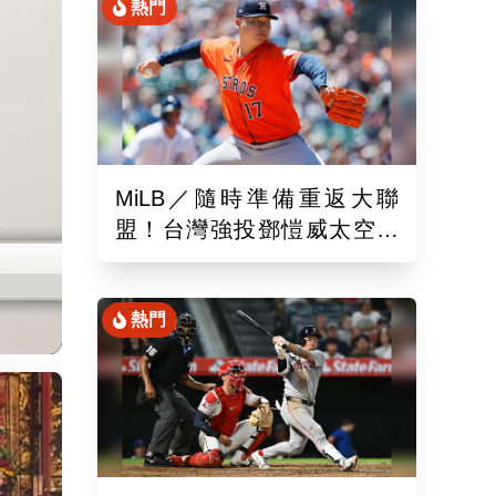
熱門
MiLB／隨時準備重返大聯
盟！台灣強投鄧愷威太空人
3A登板後援1.2局飆3K
熱門