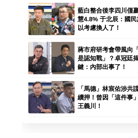
藍白整合後李四川僅
慧4.8% 于北辰：國
以考慮換人了！
蔣市府研考會帶風向
是認知戰」？卓冠廷
鍵：內部出事了！
「馬德」林宸佑涉共
續押！曾因「這件事
王義川！