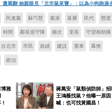
」遭罵翻 她親眼見「北市鼠來寶」：以為小狗跑過
民進黨
蘇巧慧
黨派
基層
民代
態度
時間
鄰長巡守隊
梯次
里長
守望相助隊
台北市
市民
政績
建設
塞車
幕僚
政治
苗博雅
蔣萬安「鼠類偵防師」招
標
王鴻薇找鼠？他曝一原因
事！
喊：也可找黃國昌！