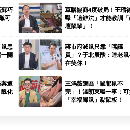
贏蘇巧
軍購協商4度破局！王瑞
民黨可
曝「這辦法」才能教訓「
壇鼠輩」！
「鼠患
蔣市府滅鼠只靠「嘴議
揭一關
員」？于北辰酸：連老鼠
在笑你！
諜案遭
王鴻薇選區「鼠都鼠不
」醜化
完」！溫朗東曝一事：可
「幸福歸鼠」黏鼠板！