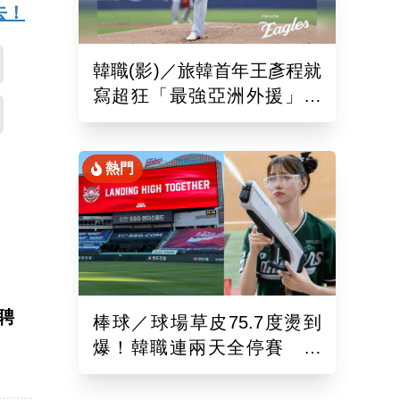
去！
韓職(影)／旅韓首年王彥程就
寫超狂「最強亞洲外援」紀
錄！6局飆7K奪單季第10勝
熱門
聘
棒球／球場草皮75.7度燙到
爆！韓職連兩天全停賽 工
作人員、球迷頻傳熱傷害