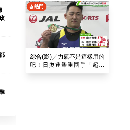
熱門
德
政
都
綜合(影)／力氣不是這樣用的
吧！日奧運舉重國手「超商
偷雞蛋」被活逮把店員推到
骨折
推