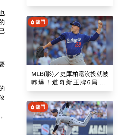
娜璉笑開懷網友全笑翻
也
的
熱門
已
要
MLB(影)／史庫柏還沒投就被
噓爆！道奇新王牌6局失2
的
分 交易後首秀吞第六敗
改
熱門
，