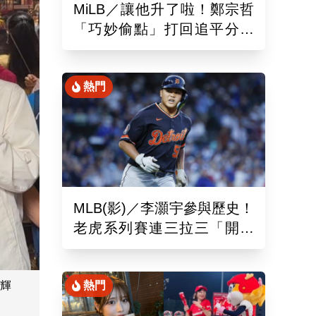
MiLB／讓他升了啦！鄭宗哲
「巧妙偷點」打回追平分助
隊以10比4大勝
熱門
MLB(影)／李灝宇參與歷史！
老虎系列賽連三拉三「開對
手魯閣」追平130年偉業
輝
熱門