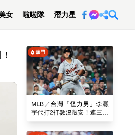
美女
啦啦隊
潛力星
回新聞網
熱門
川！
MLB／台灣「怪力男」李灝
宇代打2打數沒敲安！連三場
坐板凳 老虎11:0完封水手