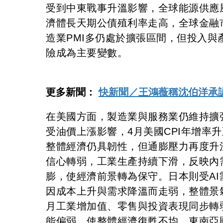
受到中東戰事升溫影響，全球能源供應
濟體長天期公債殖利率走高，全球金融
造業PMI多仍處於擴張區間，但投入
險成為主要變數。
更多新聞：
快新聞／王鴻薇稱沈伯洋承
在美國方面，製造業與服務業仍維持擴
受油價上漲影響，4月美國CPI年增率
整體經濟仍具韌性，但通膨壓力再度升
信心轉弱，工業生產持續下滑，反映內
膨，使經濟前景轉為保守。日本則受AI
因成本上升與需求降溫而走弱，整體景
月工業增加值、零售與投資表現同步轉
能偏弱，使整體經濟復甦不均。東南亞