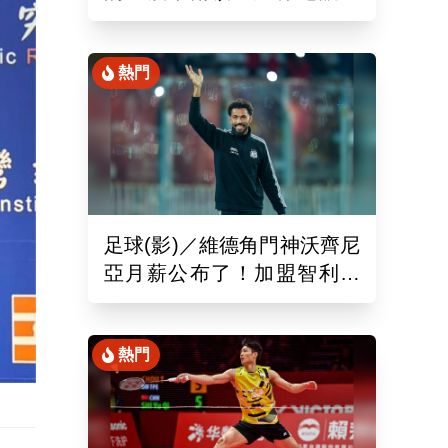
狂飆 創最速成績職業選手
臉綠了
熱門
足球(影)／維德角門神沃齊尼
亞月薪公布了！加盟智利豪
門還讓聯盟破例改規定
熱門