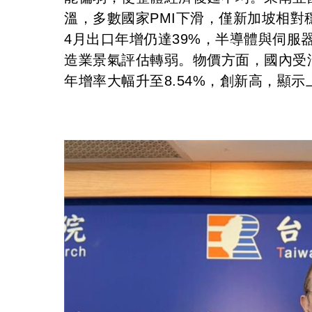
溫，多數國家PMI下滑，僅新加坡相對
4月出口年增仍達39%，半導體與伺服
造業景氣評估轉弱。物價方面，國內受油價
年增率大幅升至8.54%，創新高，顯