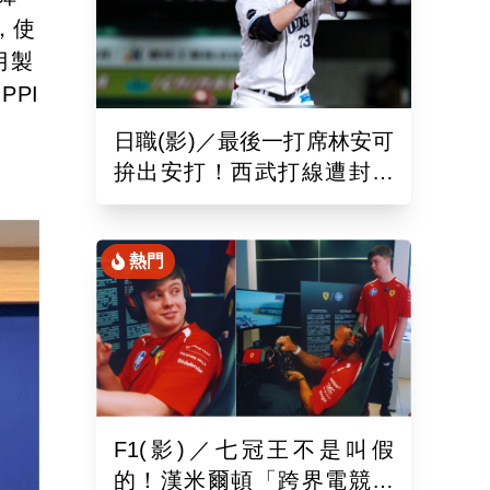
，使
月製
PI
日職(影)／最後一打席林安可
拚出安打！西武打線遭封鎖
0：8不敵羅德吞2連敗
熱門
F1(影)／七冠王不是叫假
的！漢米爾頓「跨界電競」