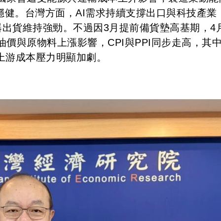
穩健。台灣方面，AI需求持續支撐出口與科技產業
器出貨維持強勁。不過因3月提前備貨墊高基期，4
與原物料上漲影響，CPI與PPI同步走高，其中P
示上游成本壓力明顯加劇。