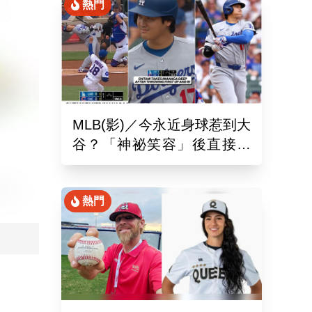
熱門
MLB(影)／今永近身球惹到大
谷？「神祕笑容」後直接開
轟 日球迷：這笑壓迫感太
強
熱門