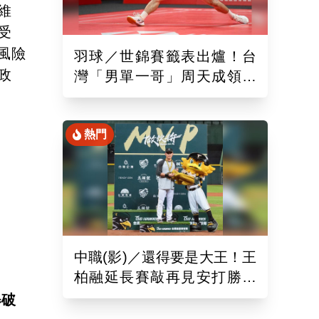
維
受
風險
羽球／世錦賽籤表出爐！台
政
灣「男單一哥」周天成領軍
率15組台將遠赴印度拚戰
熱門
中職(影)／還得要是大王！王
柏融延長賽敲再見安打勝桃
猿 終止對戰5連敗
舉破