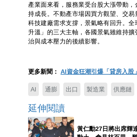
產業面來看，服務業受台股大漲帶動，
持成長。不動產市場因買方觀望、交易
科技建廠需求支撐，景氣略有回升。全
升溫」的三大主軸，各國景氣雖維持擴
治與成本壓力的後續影響。
更多新聞：
AI資金狂潮引爆「貸房入股
AI
通膨
出口
製造業
供應鏈
延伸閱讀
黃仁勳27日將出席輝