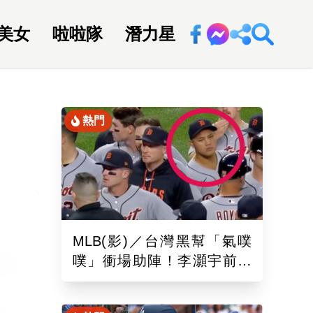
美女
啦啦隊
潛力星
回新聞網
熱門
MLB(影)／台灣黑幫「氣噗
噗」衝場助陣！李灝宇前輩
遭觸身球「引爆大場面」