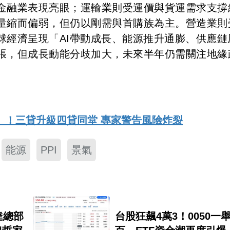
金融業表現亮眼；運輸業則受運價與貨運需求支撐
量縮而偏弱，但仍以剛需與首購族為主。營造業則
球經濟呈現「AI帶動成長、能源推升通膨、供應鏈
張，但成長動能分歧加大，未來半年仍需關注地緣
」！三貸升級四貸同堂 專家警告風險炸裂
能源
PPI
景氣
達總部
台股狂飆4萬3！0050一