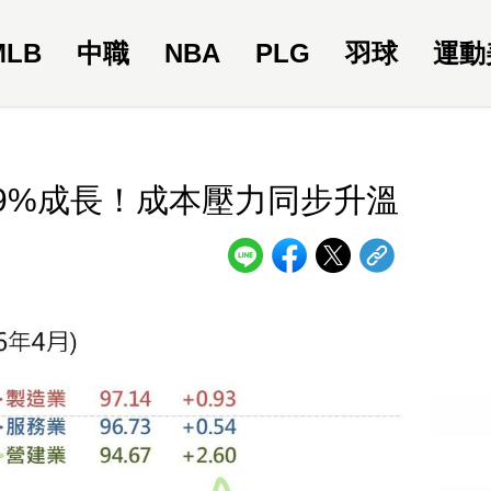
MLB
中職
NBA
PLG
羽球
運動
39%成長！成本壓力同步升溫