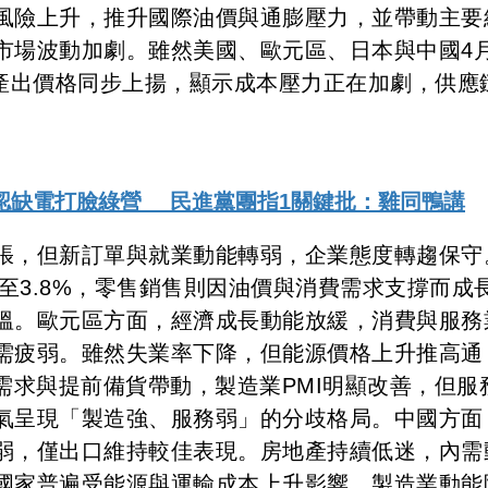
風險上升，推升國際油價與通膨壓力，並帶動主要
市場波動加劇。雖然美國、歐元區、日本與中國4
與產出價格同步上揚，顯示成本壓力正在加劇，供應
認缺電打臉綠營 民進黨團指1關鍵批：雞同鴨講
張，但新訂單與就業動能轉弱，企業態度轉趨保守
升至3.8%，零售銷售則因油價與消費需求支撐而成
溫。歐元區方面，經濟成長動能放緩，消費與服務
需疲弱。雖然失業率下降，但能源價格上升推高通
需求與提前備貨帶動，製造業PMI明顯改善，但服
氣呈現「製造強、服務弱」的分歧格局。中國方面
弱，僅出口維持較佳表現。房地產持續低迷，內需
國家普遍受能源與運輸成本上升影響，製造業動能