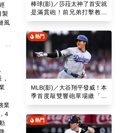
棒球(影)／莎菈太神了首安就
經
是滿貫砲！前兄弟打擊教練
月製
締造美國女子職棒聯盟紀錄
鏈風
熱門
。
長，
業
MLB(影)／大谷翔平發威！本
季首度敲雙響砲單場繳「猛
打賞」！道奇依舊苦吞6連敗
務業
，4
熱門
動
降