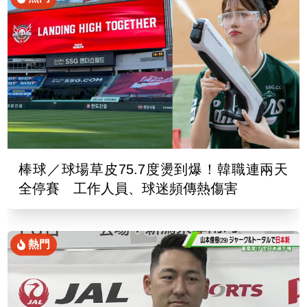
棒球／球場草皮75.7度燙到爆！韓職連兩天
全停賽 工作人員、球迷頻傳熱傷害
熱門