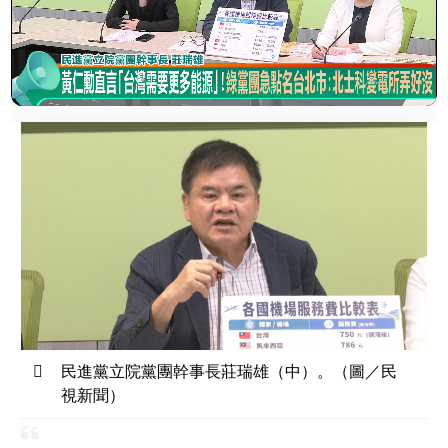
民進黨立院黨團幹事長莊瑞雄（中）。（圖／民
視新聞）