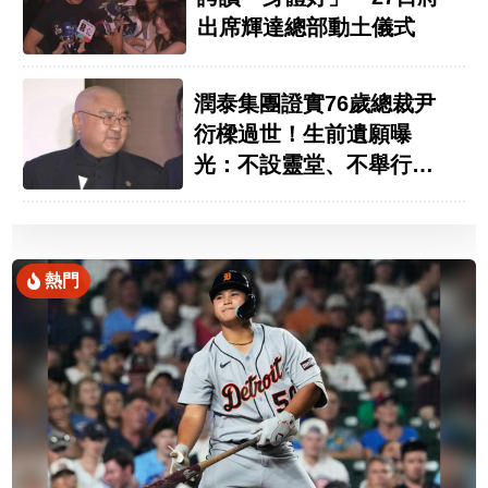
出席輝達總部動土儀式
潤泰集團證實76歲總裁尹
衍樑過世！生前遺願曝
光：不設靈堂、不舉行公
祭
熱門