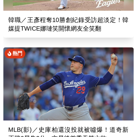
韓職／王彥程奪10勝創紀錄受訪超淡定！韓
媒提TWICE娜璉笑開懷網友全笑翻
熱門
MLB(影)／史庫柏還沒投就被噓爆！道奇新