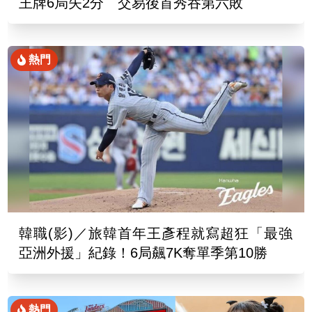
王牌6局失2分 交易後首秀吞第六敗
熱門
韓職(影)／旅韓首年王彥程就寫超狂「最強
亞洲外援」紀錄！6局飆7K奪單季第10勝
熱門