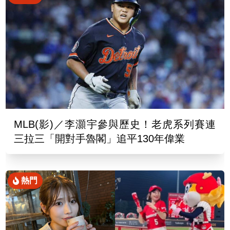
MLB(影)／李灝宇參與歷史！老虎系列賽連
三拉三「開對手魯閣」追平130年偉業
熱門