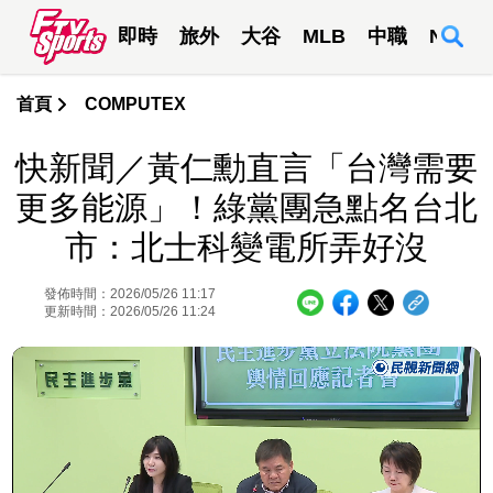
即時
旅外
大谷
MLB
中職
NBA
首頁
COMPUTEX
快新聞／黃仁勳直言「台灣需要
更多能源」！綠黨團急點名台北
市：北士科變電所弄好沒
發佈時間：2026/05/26 11:17
更新時間：2026/05/26 11:24