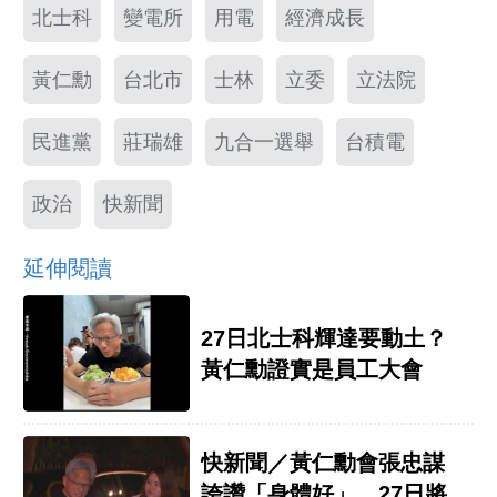
北士科
變電所
用電
經濟成長
黃仁勳
台北市
士林
立委
立法院
民進黨
莊瑞雄
九合一選舉
台積電
政治
快新聞
延伸閱讀
27日北士科輝達要動土？
黃仁勳證實是員工大會
快新聞／黃仁勳會張忠謀
誇讚「身體好」 27日將