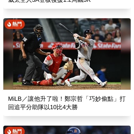
熱門
MiLB／讓他升了啦！鄭宗哲「巧妙偷點」打
回追平分助隊以10比4大勝
熱門