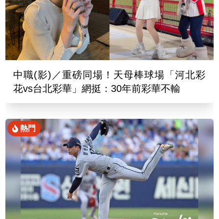
中職(影)／重磅同場！天母棒球場「河北彩
花vs台北彩華」網挺：30年前彩華不輸
熱門