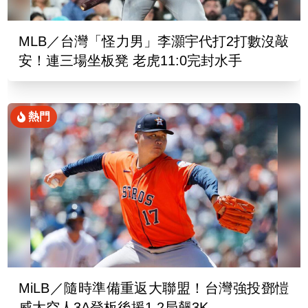
MLB／台灣「怪力男」李灝宇代打2打數沒敲
安！連三場坐板凳 老虎11:0完封水手
熱門
MiLB／隨時準備重返大聯盟！台灣強投鄧愷
威太空人3A登板後援1.2局飆3K