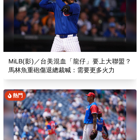
MiLB(影)／台美混血「龍仔」要上大聯盟？
馬林魚重砲傷退總裁喊：需要更多火力
熱門