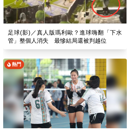
足球(影)／真人版瑪利歐？進球嗨翻「下水
管」整個人消失 最慘結局還被判越位
熱門