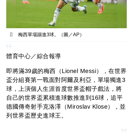
梅西單場踢進3球。（圖／AP）
體育中心／綜合報導
即將滿39歲的梅西（Lionel Messi），在世界
盃分組賽第一戰面對阿爾及利亞，單場獨進3
球，上演個人生涯首度世界盃帽子戲法，將
自己的世界盃累積進球數推進到16球，追平
德國傳奇射手克洛澤（Miroslav Klose），並
列世界盃歷史進球王。