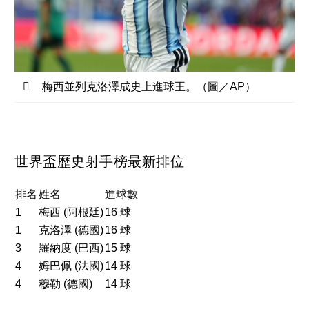
梅西並列克洛澤成史上進球王。（圖／AP）
世界盃歷史射手榜最新排位
排名
姓名
進球數
1
梅西 (阿根廷)
16 球
1
克洛澤 (德國)
16 球
3
羅納度 (巴西)
15 球
4
姆巴佩 (法國)
14 球
4
穆勒 (德國)
14 球