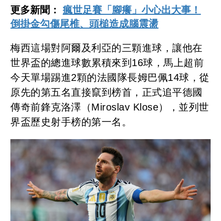
更多新聞：
瘋世足賽「腳癢」小心出大事！
倒掛金勾傷尾椎、頭槌造成腦震盪
梅西這場對阿爾及利亞的三顆進球，讓他在
世界盃的總進球數累積來到16球，馬上超前
今天單場踢進2顆的法國隊長姆巴佩14球，從
原先的第五名直接竄到榜首，正式追平德國
傳奇前鋒克洛澤（Miroslav Klose），並列世
界盃歷史射手榜的第一名。