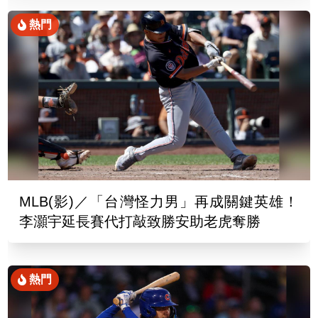
熱門
MLB(影)／「台灣怪力男」再成關鍵英雄！
李灝宇延長賽代打敲致勝安助老虎奪勝
熱門