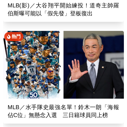
MLB(影)／大谷翔平開始練投！道奇主帥羅
伯斯曝可能以「假先發」登板復出
熱門
MLB／水手隊史最強名單！鈴木一朗「海報
佔C位」無懸念入選 三日籍球員同上榜