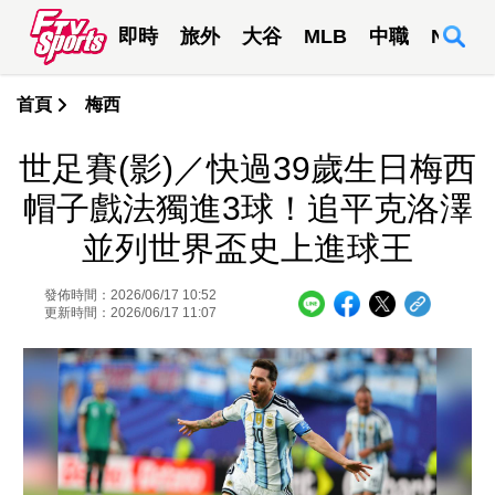
即時
旅外
大谷
MLB
中職
NBA
首頁
梅西
世足賽(影)／快過39歲生日梅西
帽子戲法獨進3球！追平克洛澤
並列世界盃史上進球王
發佈時間：2026/06/17 10:52
更新時間：2026/06/17 11:07