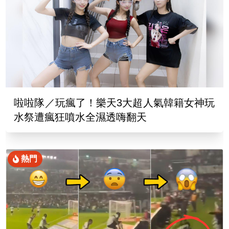
啦啦隊／玩瘋了！樂天3大超人氣韓籍女神玩
水祭遭瘋狂噴水全濕透嗨翻天
熱門