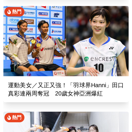
熱門
運動美女／又正又強！「羽球界Hanni」田口
真彩連兩周奪冠 20歲女神亞洲爆紅
熱門