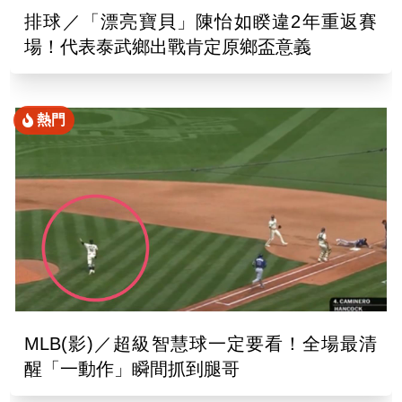
排球／「漂亮寶貝」陳怡如睽違2年重返賽
場！代表泰武鄉出戰肯定原鄉盃意義
熱門
MLB(影)／超級智慧球一定要看！全場最清
醒「一動作」瞬間抓到腿哥