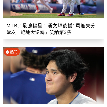
MiLB／最強福星！潘文輝後援1局無失分
隊友「絕地大逆轉」笑納第2勝
熱門