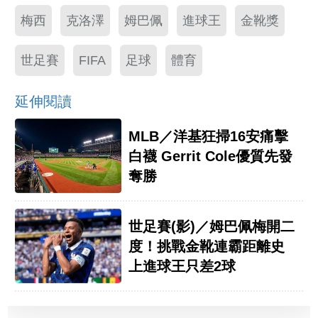
梅西
克洛澤
姆巴佩
進球王
金靴獎
世足賽
FIFA
足球
體育
延伸閱讀
MLB／洋基狂掃16安痛擊
白襪 Gerrit Cole優質先發
奪勝
世足賽(影)／姆巴佩梅開二
度！挑戰金靴連霸距離史
上進球王只差2球