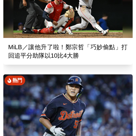
MiLB／讓他升了啦！鄭宗哲「巧妙偷點」打
回追平分助隊以10比4大勝
熱門