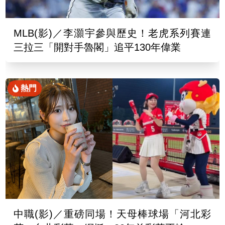
MLB(影)／李灝宇參與歷史！老虎系列賽連
三拉三「開對手魯閣」追平130年偉業
熱門
中職(影)／重磅同場！天母棒球場「河北彩