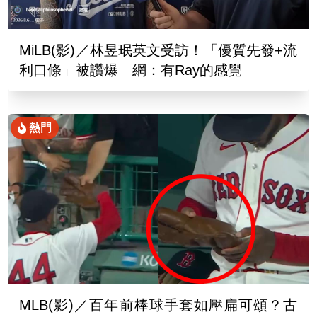
MiLB(影)／林昱珉英文受訪！「優質先發+流
利口條」被讚爆 網：有Ray的感覺
熱門
MLB(影)／百年前棒球手套如壓扁可頌？古