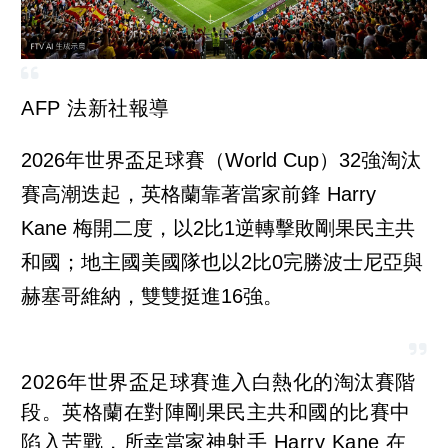
AFP 法新社報導
2026年世界盃足球賽（World Cup）32強淘汰
賽高潮迭起，英格蘭靠著當家前鋒 Harry
Kane 梅開二度，以2比1逆轉擊敗剛果民主共
和國；地主國美國隊也以2比0完勝波士尼亞與
赫塞哥維納，雙雙挺進16強。
2026年世界盃足球賽進入白熱化的淘汰賽階
段。英格蘭在對陣剛果民主共和國的比賽中
陷入苦戰，所幸當家神射手 Harry Kane 在