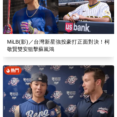
MiLB(影)／台灣新星強投豪打正面對決！柯
敬賢雙安狙擊蘇嵐鴻
熱門