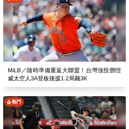
MiLB／隨時準備重返大聯盟！台灣強投鄧愷
威太空人3A登板後援1.2局飆3K
熱門