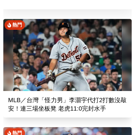
熱門
MLB／台灣「怪力男」李灝宇代打2打數沒敲
安！連三場坐板凳 老虎11:0完封水手
熱門