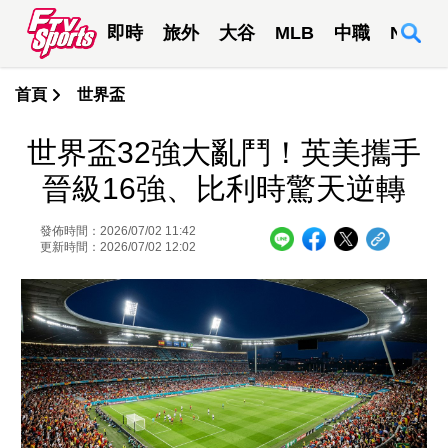
即時
旅外
大谷
MLB
中職
NBA
首頁
世界盃
世界盃32強大亂鬥！英美攜手
晉級16強、比利時驚天逆轉
發佈時間：2026/07/02 11:42
更新時間：2026/07/02 12:02