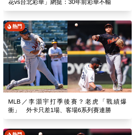
花vs台北彩華」網挺：30年前彩華不輸
熱門
MLB／李灝宇打季後賽？老虎「戰績爆
衝」 外卡只差1場、客場6系列賽連勝
熱門