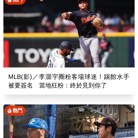
MLB(影)／李灝宇圈粉客場球迷！踢館水手
被要簽名 當地狂粉：終於見到你了
熱門