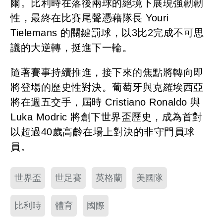
爾。比利時在落後兩球的絕境下展現強韌韌
性，最終在比賽尾聲憑藉隊長 Youri
Tielemans 的關鍵罰球，以3比2完成不可思
議的大逆轉，挺進下一輪。
隨著賽事持續推進，接下來的焦點將轉向即
將登場的歷史性對決。葡萄牙與克羅埃西亞
將在週五交手，屆時 Cristiano Ronaldo 與
Luka Modric 將創下世界盃歷史，成為首對
以超過40歲高齡在場上對決的非守門員球
員。
世界盃
世足賽
英格蘭
美國隊
比利時
體育
國際