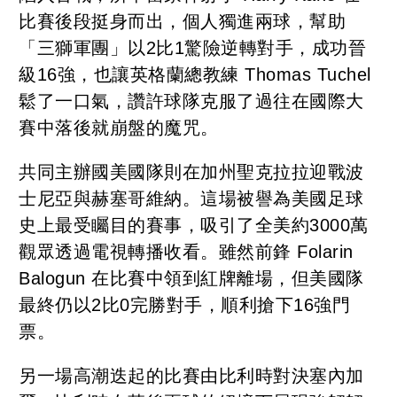
比賽後段挺身而出，個人獨進兩球，幫助
「三獅軍團」以2比1驚險逆轉對手，成功晉
級16強，也讓英格蘭總教練 Thomas Tuchel
鬆了一口氣，讚許球隊克服了過往在國際大
賽中落後就崩盤的魔咒。
共同主辦國美國隊則在加州聖克拉拉迎戰波
士尼亞與赫塞哥維納。這場被譽為美國足球
史上最受矚目的賽事，吸引了全美約3000萬
觀眾透過電視轉播收看。雖然前鋒 Folarin
Balogun 在比賽中領到紅牌離場，但美國隊
最終仍以2比0完勝對手，順利搶下16強門
票。
另一場高潮迭起的比賽由比利時對決塞內加