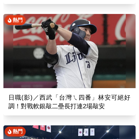
熱門
日職(影)／西武「台灣ㄟ四番」林安可絕好
調！對戰軟銀敲二壘長打連2場敲安
熱門