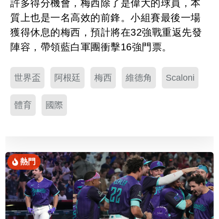
許多得分機會，梅西除了是偉大的球員，本
質上也是一名高效的前鋒。小組賽最後一場
獲得休息的梅西，預計將在32強戰重返先發
陣容，帶領藍白軍團衝擊16強門票。
世界盃
阿根廷
梅西
維德角
Scaloni
體育
國際
熱門