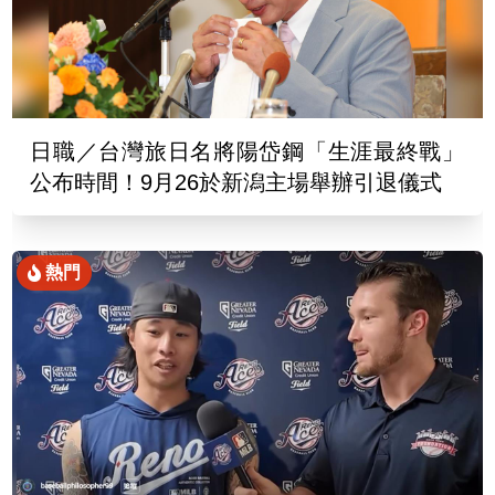
日職／台灣旅日名將陽岱鋼「生涯最終戰」
公布時間！9月26於新潟主場舉辦引退儀式
熱門