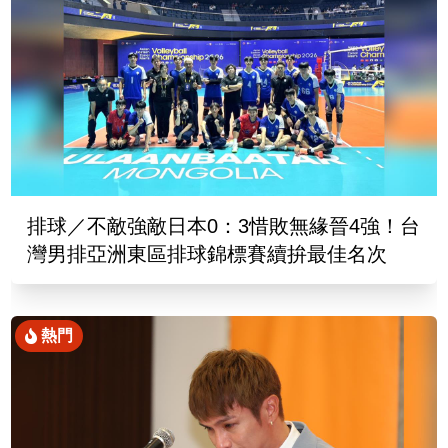
排球／不敵強敵日本0：3惜敗無緣晉4強！台
灣男排亞洲東區排球錦標賽續拚最佳名次
熱門