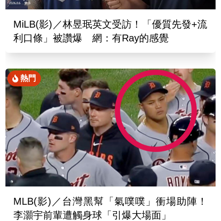
MiLB(影)／林昱珉英文受訪！「優質先發+流
利口條」被讚爆 網：有Ray的感覺
熱門
MLB(影)／台灣黑幫「氣噗噗」衝場助陣！
李灝宇前輩遭觸身球「引爆大場面」