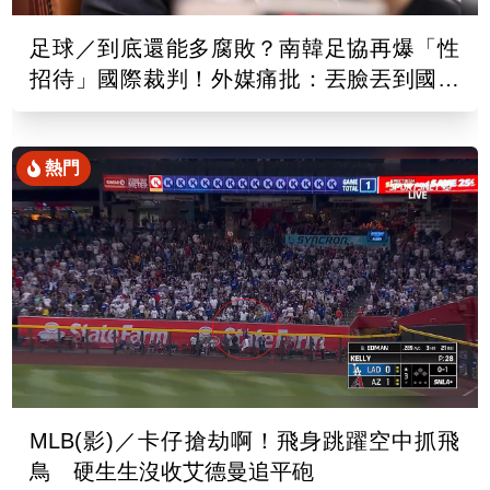
足球／到底還能多腐敗？南韓足協再爆「性
招待」國際裁判！外媒痛批：丟臉丟到國外
去
熱門
MLB(影)／卡仔搶劫啊！飛身跳躍空中抓飛
鳥 硬生生沒收艾德曼追平砲