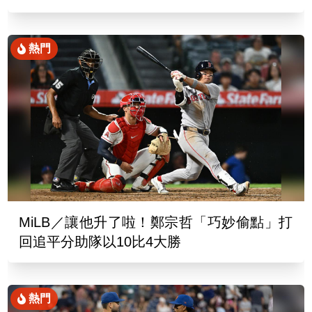
熱門
MiLB／讓他升了啦！鄭宗哲「巧妙偷點」打
回追平分助隊以10比4大勝
熱門