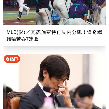
MLB(影)／瓦德施密特再見兩分砲！道奇繼
續輸苦吞7連敗
熱門