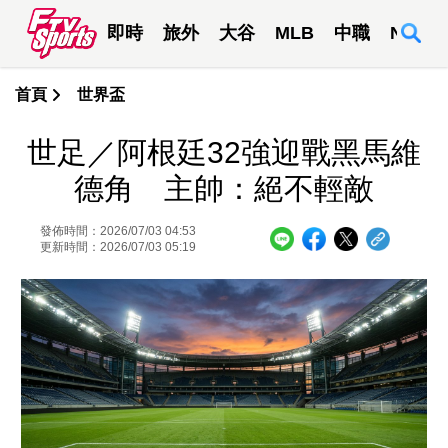
即時
旅外
大谷
MLB
中職
NBA
首頁
世界盃
世足／阿根廷32強迎戰黑馬維
德角 主帥：絕不輕敵
發佈時間：2026/07/03 04:53
更新時間：2026/07/03 05:19