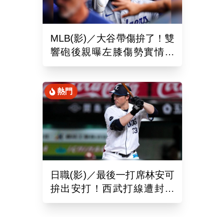
MLB(影)／大谷帶傷拚了！雙
響砲後親曝左膝傷勢實情
「一句話」揭堅持不休兵主
因
熱門
日職(影)／最後一打席林安可
拚出安打！西武打線遭封鎖
0：8不敵羅德吞2連敗