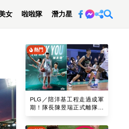
美女
啦啦隊
潛力星
回新聞網
熱門
PLG／陪洋基工程走過成軍
期！隊長陳昱瑞正式離隊
球團：感謝全力付出與貢獻