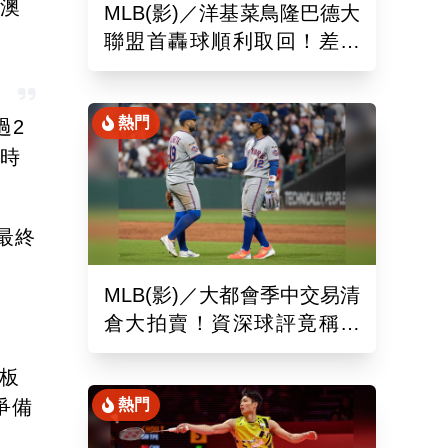
敵澳
MLB(影)／洋基菜鳥隆巴德大
聯盟首轟球順利取回！差點
落入麻煩人物手中
熱門
過2
及時
最終
MLB(影)／大都會季中交易清
倉大拍賣！資深球評竟稱送
出的球員都是「垃圾」
德板
爭備
熱門