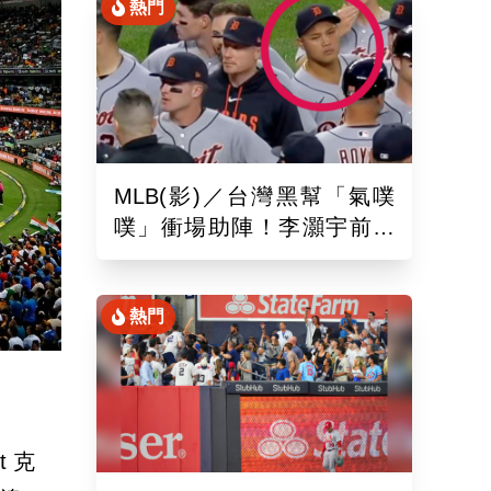
熱門
MLB(影)／台灣黑幫「氣噗
噗」衝場助陣！李灝宇前輩
遭觸身球「引爆大場面」
熱門
t 克