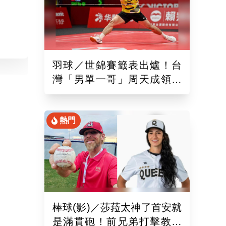
羽球／世錦賽籤表出爐！台
灣「男單一哥」周天成領軍
率15組台將遠赴印度拚戰
熱門
棒球(影)／莎菈太神了首安就
是滿貫砲！前兄弟打擊教練