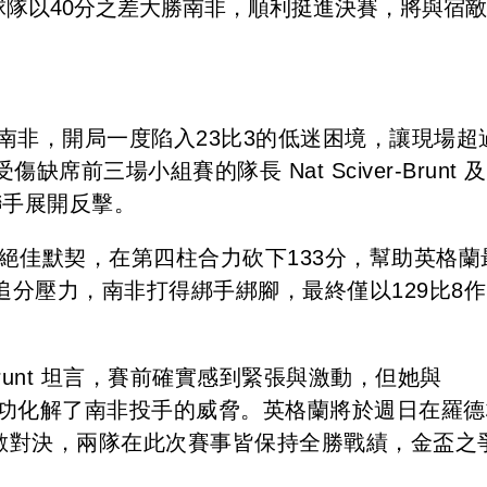
球隊以40分之差大勝南非，順利挺進決賽，將與宿
迎戰南非，開局一度陷入23比3的低迷困境，讓現場超
前三場小組賽的隊長 Nat Sciver-Brunt 
t 聯手展開反擊。
現絕佳默契，在第四柱合力砍下133分，幫助英格蘭
的追分壓力，南非打得綁手綁腳，最終僅以129比8作
r-Brunt 坦言，賽前確實感到緊張與激動，但她與
住陣腳，成功化解了南非投手的威脅。英格蘭將於週日在羅
開宿敵對決，兩隊在此次賽事皆保持全勝戰績，金盃之