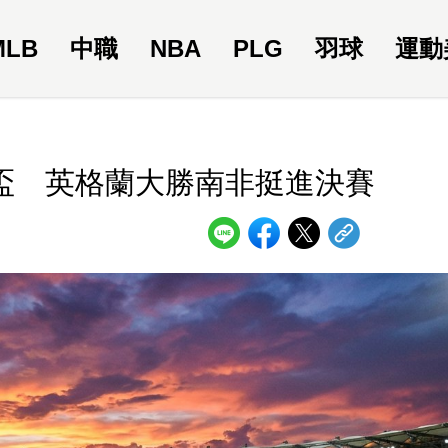
MLB
中職
NBA
PLG
羽球
運動
界盃 英格蘭大勝南非挺進決賽