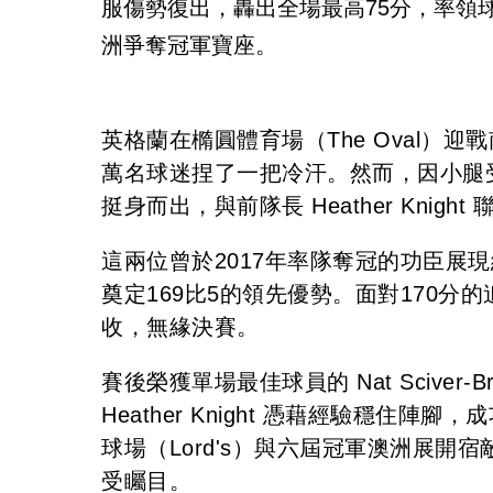
服傷勢復出，轟出全場最高75分，率領
洲爭奪冠軍寶座。
英格蘭在橢圓體育場（The Oval）
萬名球迷捏了一把冷汗。然而，因小腿受傷缺席
挺身而出，與前隊長 Heather Knigh
這兩位曾於2017年率隊奪冠的功臣展
奠定169比5的領先優勢。面對170分
收，無緣決賽。
賽後榮獲單場最佳球員的 Nat Scive
Heather Knight 憑藉經驗穩
球場（Lord's）與六屆冠軍澳洲展
受矚目。