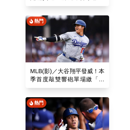
締造美國女子職棒聯盟紀錄
熱門
MLB(影)／大谷翔平發威！本
季首度敲雙響砲單場繳「猛
打賞」！道奇依舊苦吞6連敗
熱門