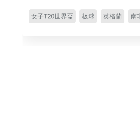
女子T20世界盃
板球
英格蘭
南