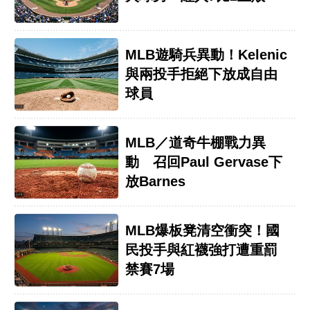
MLB遊騎兵異動！Kelenic
與兩投手拒絕下放成自由
球員
MLB／道奇牛棚戰力異
動 召回Paul Gervase下
放Barnes
MLB爆板凳清空衝突！國
民投手與紅襪強打遭重罰
禁賽7場