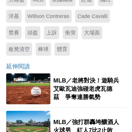
洋基
Willson Contreras
Cade Cavalli
禁賽
頭盔
上訴
衝突
大場面
板凳清空
棒球
體育
延伸閱讀
MLB／老將對決！遊騎兵
艾歐瓦迪強碰老虎瓦德
茲 爭奪連勝氣勢
MLB／強打群轟垮釀酒人
火球男 紅人7比2止敗