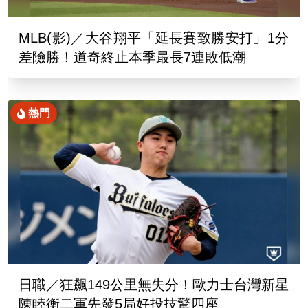
MLB(影)／大谷翔平「延長賽致勝安打」1分
差險勝！道奇終止本季最長7連敗低潮
熱門
日職／狂飆149公里無失分！歐力士台灣新星
陳睦衡二軍先發5局好投技驚四座