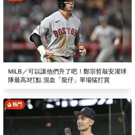
MiLB／可以讓他們升了吧！鄭宗哲敲安灌球
隊最高3打點 混血「龍仔」單場猛打賞
熱門