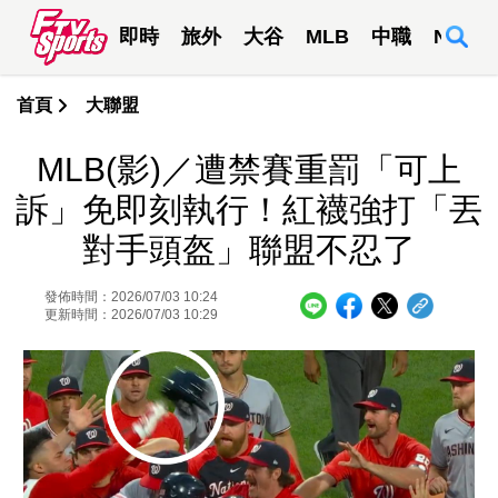
即時
旅外
大谷
MLB
中職
NBA
首頁
大聯盟
MLB(影)／遭禁賽重罰「可上
訴」免即刻執行！紅襪強打「丟
對手頭盔」聯盟不忍了
發佈時間：2026/07/03 10:24
更新時間：2026/07/03 10:29