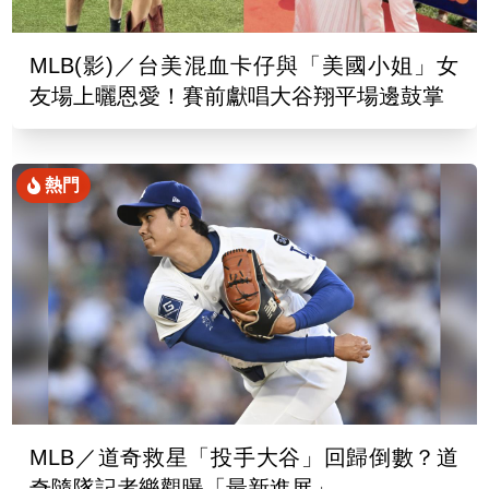
MLB(影)／台美混血卡仔與「美國小姐」女
友場上曬恩愛！賽前獻唱大谷翔平場邊鼓掌
熱門
MLB／道奇救星「投手大谷」回歸倒數？道
奇隨隊記者樂觀曝「最新進展」