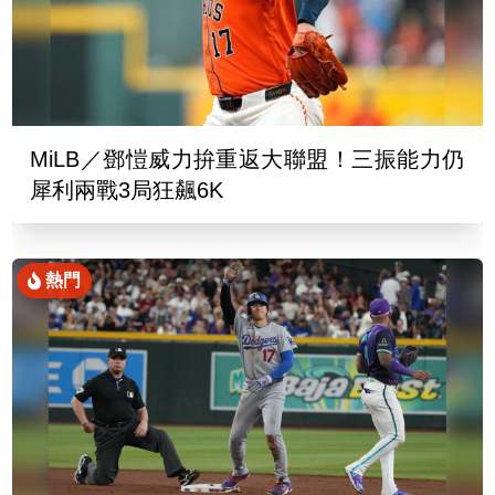
MiLB／鄧愷威力拚重返大聯盟！三振能力仍
犀利兩戰3局狂飆6K
熱門