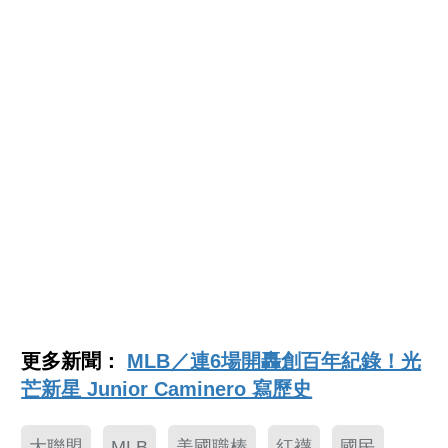
更多新聞：
MLB／連6場開轟創百年紀錄！光
芒新星 Junior Caminero 寫歷史
大聯盟
MLB
美國職棒
紅襪
國民