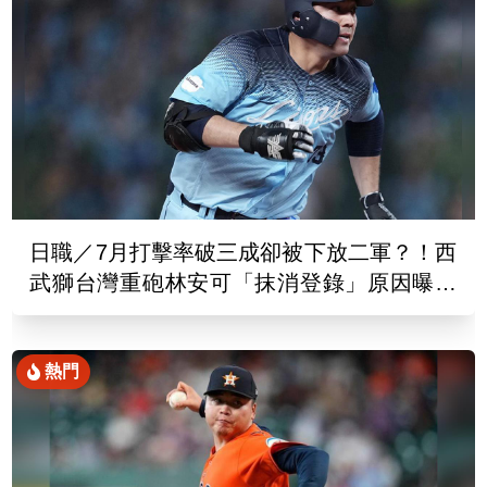
日職／7月打擊率破三成卻被下放二軍？！西
武獅台灣重砲林安可「抹消登錄」原因曝光
了
熱門