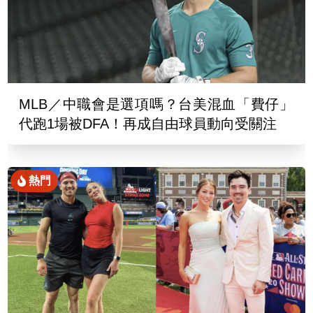
MLB／中職會是選項嗎？台美混血「費仔」
代跑1場被DFA！再成自由球員動向受關注
熱門