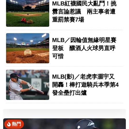
MLB紅襪國民大亂鬥！挑
釁言論惹議 兩主事者遭
重罰禁賽7場
MLB／因輪值無緣明星賽
登板 釀酒人火球男直呼
可惜
MLB(影)／老虎李灝宇又
開轟！棒打遊騎兵本季第4
發全壘打出爐
熱門