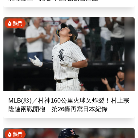
熱門
MLB(影)／村神160公里火球又炸裂！村上宗
隆連兩戰開砲 第26轟再寫日本紀錄
熱門