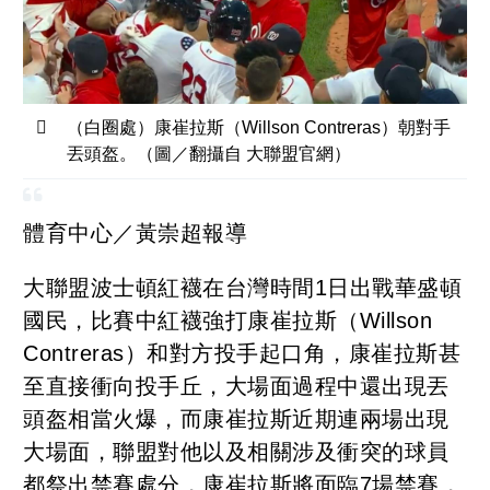
（白圈處）康崔拉斯（Willson Contreras）朝對手
丟頭盔。（圖／翻攝自 大聯盟官網）
體育中心／黃崇超報導
大聯盟波士頓紅襪在台灣時間1日出戰華盛頓
國民，比賽中紅襪強打康崔拉斯（Willson
Contreras）和對方投手起口角，康崔拉斯甚
至直接衝向投手丘，大場面過程中還出現丟
頭盔相當火爆，而康崔拉斯近期連兩場出現
大場面，聯盟對他以及相關涉及衝突的球員
都祭出禁賽處分，康崔拉斯將面臨7場禁賽，