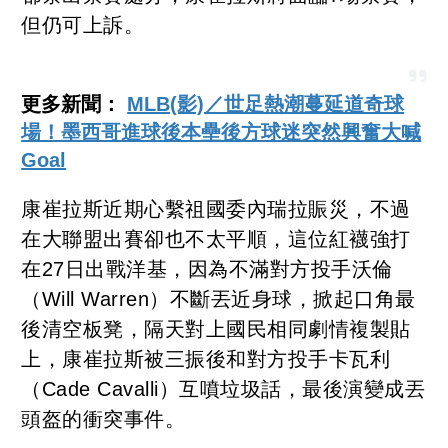
但仍可上訴。
更多新聞：
MLB(影)／世足熱潮蔓延道奇球
場！墨西哥進球後本壘後方球迷突然興奮大喊
Goal
康崔拉斯近期心繫祖國委內瑞拉賑災，不過
在大聯盟出賽卻也不太平順，這位紅襪強打
在27日出戰洋基，因為不滿對方投手沃倫
（Will Warren）不斷丟近身球，掀起口角最
後清空板凳，隔天對上國民相同劇情複製貼
上，康崔拉斯被三振後和對方投手卡瓦利
（Cade Cavalli）互噴垃圾話，最後演變成丟
頭盔的衝突事件。