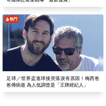
熱門
足球／世界盃進球後突落淚有原因！梅西爸
爸傳病逝 為人低調曾是「王牌經紀人」