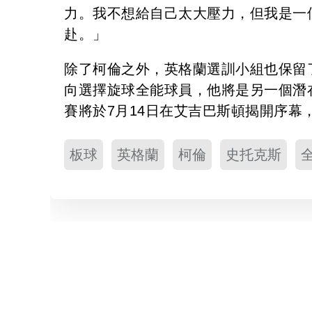
力。我不想給自己太大壓力，但我是一
赴。」
除了柯倫之外，英格蘭選訓小組也保留了2
向選擇旋球全能球員，他將是另一個潛
賽將於7月14日在艾吉巴斯頓揭開序
板球
英格蘭
柯倫
史托克斯