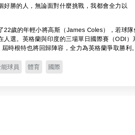
個好勝的人，無論面對什麼挑戰，我都會全力以
2歲的年輕小將高斯（James Coles），若球隊
在人選。英格蘭與印度的三場單日國際賽（ODI）
幕，屆時根特也將回歸陣容，全力為英格蘭爭取勝利
全能球員
體育
國際