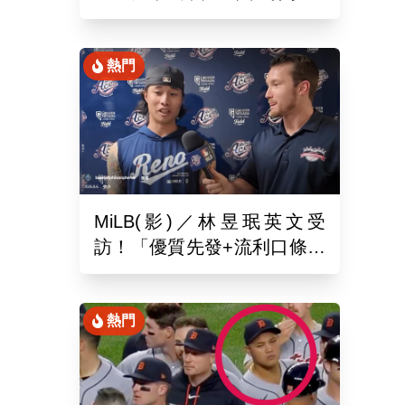
月26於新潟主場舉辦引退儀
式
熱門
MiLB(影)／林昱珉英文受
訪！「優質先發+流利口條」
被讚爆 網：有Ray的感覺
熱門