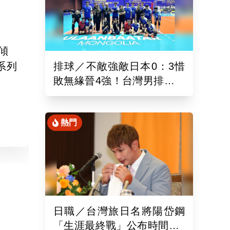
傾
系列
排球／不敵強敵日本0：3惜
敗無緣晉4強！台灣男排亞洲
。
東區排球錦標賽續拚最佳名
次
熱門
日職／台灣旅日名將陽岱鋼
「生涯最終戰」公布時間！9