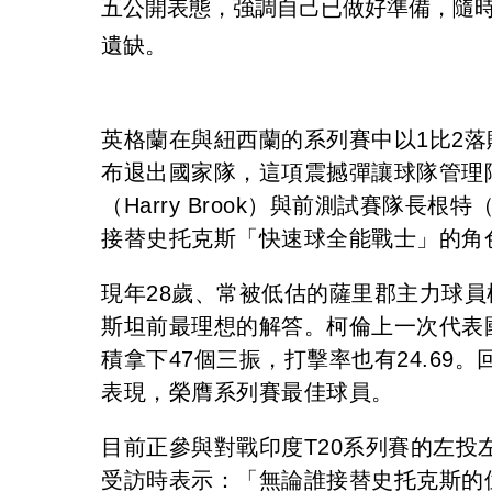
五公開表態，強調自己已做好準備，隨
遺缺。
英格蘭在與紐西蘭的系列賽中以1比2落敗
布退出國家隊，這項震撼彈讓球隊管理
（Harry Brook）與前測試賽隊長根
接替史托克斯「快速球全能戰士」的角
現年28歲、常被低估的薩里郡主力球員柯
斯坦前最理想的解答。柯倫上一次代表
積拿下47個三振，打擊率也有24.69
表現，榮膺系列賽最佳球員。
目前正參與對戰印度T20系列賽的左
受訪時表示：「無論誰接替史托克斯的