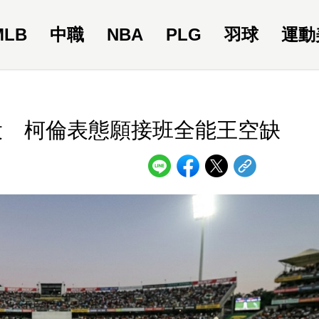
MLB
中職
NBA
PLG
羽球
運動
役 柯倫表態願接班全能王空缺