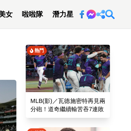
美女
啦啦隊
潛力星
回新聞網
熱門
MLB(影)／瓦德施密特再見兩
分砲！道奇繼續輸苦吞7連敗