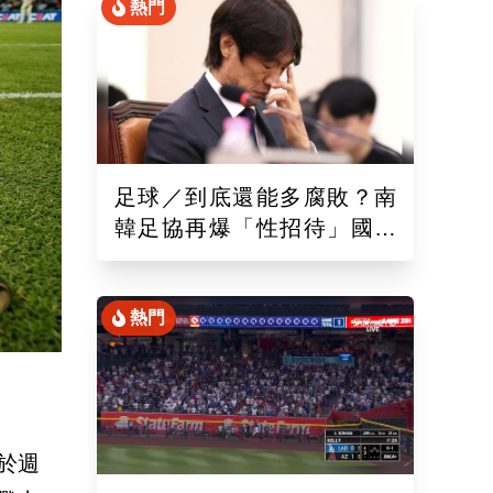
熱門
足球／到底還能多腐敗？南
韓足協再爆「性招待」國際
裁判！外媒痛批：丟臉丟到
國外去
熱門
於週