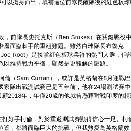
時可以挺身而出，填補這位前隊長離隊後的紅色板球
，前隊長史托克斯（Ben Stokes）在關鍵戰役
階層面臨棘手的重組難題。雖然白球隊長布魯克
特（Joe Root）是接掌紅色板球兵符的熱門人選，但
色以維持戰力平衡，顯然是更難解的謎題。
倫（Sam Curran），或許是英格蘭在8月迎戰
國家隊出戰測試賽已是五年前，他在24場測試賽中
。回顧2018年，年僅20歲的他就曾憑藉對戰印度的精
投左打好手柯倫，對於重返測試賽顯得信心十足。柯
位置，都將面臨巨大的挑戰，但我熱愛為英格蘭效