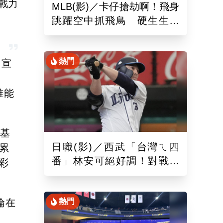
戰力
MLB(影)／卡仔搶劫啊！飛身
跳躍空中抓飛鳥 硬生生沒
收艾德曼追平砲
熱門
中宣
誰能
巴基
日職(影)／西武「台灣ㄟ四
累
番」林安可絕好調！對戰軟
彩
銀敲二壘長打連2場敲安
倫在
熱門