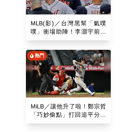
MLB(影)／台灣黑幫「氣噗
噗」衝場助陣！李灝宇前輩
遭觸身球「引爆大場面」
熱門
MiLB／讓他升了啦！鄭宗哲
「巧妙偷點」打回追平分助
隊以10比4大勝