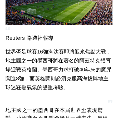
Reuters 路透社報導
世界盃足球賽16強淘汰賽即將迎來焦點大戰，
地主國之一的墨西哥將在著名的阿茲特克體育
場迎戰英格蘭。墨西哥力求打破40年來的魔咒
闖進8強，而英格蘭則必須克服高海拔與地主
球迷狂熱氣氛的雙重考驗。
地主國之一的墨西哥在本屆世界盃表現驚
豔，小組賽至今四戰全勝且一球未失，展現