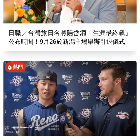
日職／台灣旅日名將陽岱鋼「生涯最終戰」
公布時間！9月26於新潟主場舉辦引退儀式
熱門