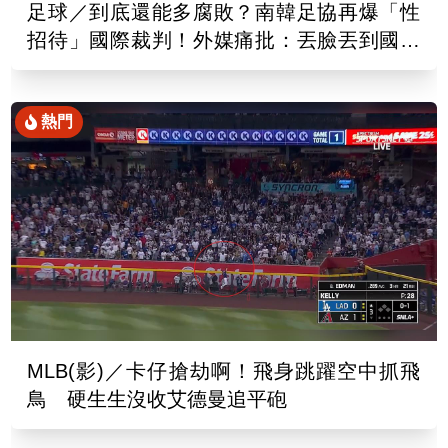
足球／到底還能多腐敗？南韓足協再爆「性
招待」國際裁判！外媒痛批：丟臉丟到國外
去
熱門
MLB(影)／卡仔搶劫啊！飛身跳躍空中抓飛
鳥 硬生生沒收艾德曼追平砲