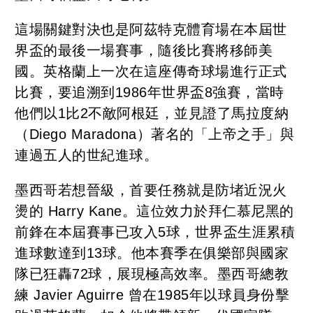
這場關鍵對決也是阿茲特克體育場在本屆世
界盃的最後一場賽事，隨後比賽將移師美
國。英格蘭上一次在這座傳奇球場進行正式
比賽，要追溯到1986年世界盃8強賽，當時
他們以1比2不敵阿根廷，並見證了馬拉度納
（Diego Maradona）著名的「上帝之手」與
連過五人的世紀進球。
墨西哥若想晉級，首要任務就是防堵近況火
燙的 Harry Kane。這位效力於拜仁慕尼黑的
前鋒在本屆賽事已攻入5球，世界盃生涯累積
進球數達到13球。他本賽季在俱樂部與國家
隊已狂轟72球，展現極高效率。墨西哥總教
練 Javier Aguirre 曾在1985年以球員身份擊