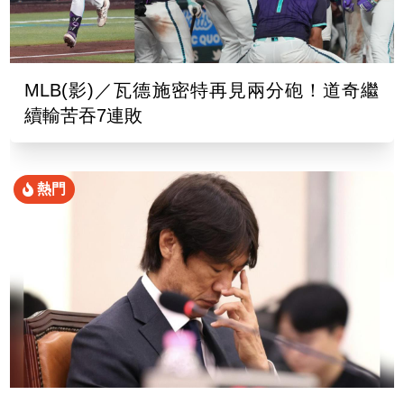
MLB(影)／瓦德施密特再見兩分砲！道奇繼
續輸苦吞7連敗
熱門