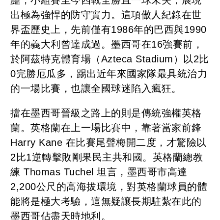
出極為強悍的防守實力。這項傲人紀錄在世
界盃歷史上，先前僅有1986年的巴西與1990
年的義大利曾達成過。墨西哥在16強賽前，
於阿茲特克體育場（Azteca Stadium）以2比
0完勝厄瓜多，踢出近年來國家隊最具統治力
的一場比賽，也讓全國球迷陷入瘋狂。
擋在墨西哥晉級之路上的則是傳統強權英格
蘭。英格蘭在上一場比賽中，靠著當家前鋒
Harry Kane 在比賽尾聲梅開二度，才驚險以
2比1逆轉擊敗剛果民主共和國。英格蘭總教
練 Thomas Tuchel 坦言，墨西哥市高達
2,200公尺的高海拔環境，對英格蘭球員的體
能將是極大考驗，這無疑讓長期駐紮在此的
墨西哥佔盡天時地利。