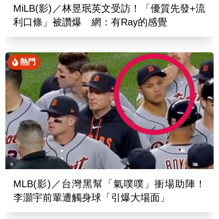
MiLB(影)／林昱珉英文受訪！「優質先發+流
利口條」被讚爆 網：有Ray的感覺
熱門
MLB(影)／台灣黑幫「氣噗噗」衝場助陣！
李灝宇前輩遭觸身球「引爆大場面」