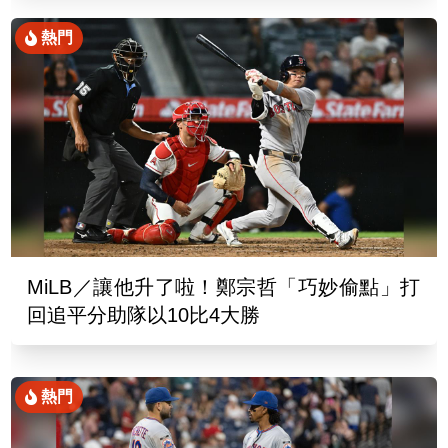
熱門
MiLB／讓他升了啦！鄭宗哲「巧妙偷點」打
回追平分助隊以10比4大勝
熱門