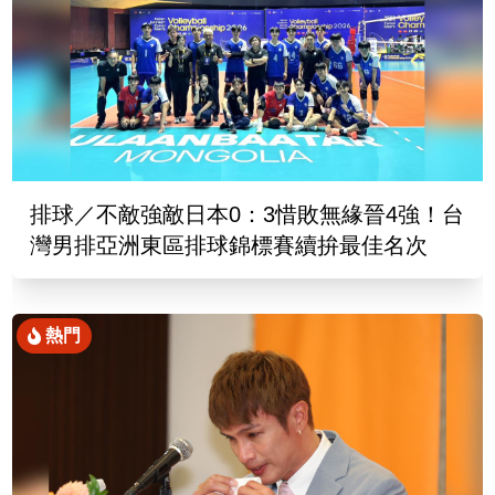
排球／不敵強敵日本0：3惜敗無緣晉4強！台
灣男排亞洲東區排球錦標賽續拚最佳名次
熱門