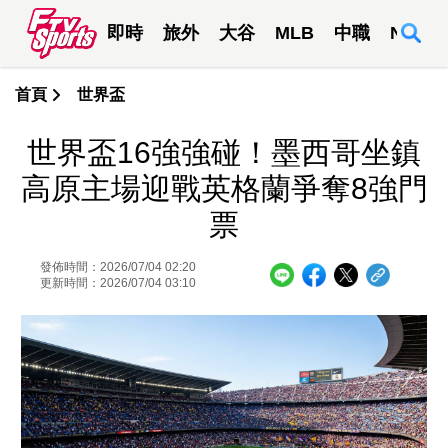
即時
旅外
大谷
MLB
中職
NBA
首頁
世界盃
世界盃16強強碰！墨西哥坐鎮
高原主場迎戰英格蘭爭奪8強門
票
發佈時間：2026/07/04 02:20
更新時間：2026/07/04 03:10