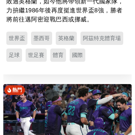
敗過英格蘭，如今他將帶領新一代國家隊，
力拚繼1986年後再度挺進世界盃8強，勝者
將前往邁阿密迎戰巴西或挪威。
世界盃
墨西哥
英格蘭
阿茲特克體育場
足球
世足賽
體育
國際
熱門