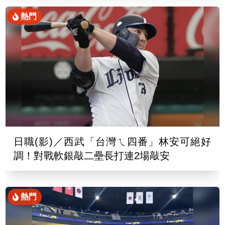
熱門
日職(影)／西武「台灣ㄟ四番」林安可絕好
調！對戰軟銀敲二壘長打連2場敲安
熱門