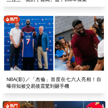
熱門
NBA(影)／「杰倫」首度在七六人亮相！自
曝得知被交易後震驚到砸手機
熱門