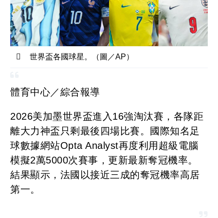
世界盃各國球星。（圖／AP）
體育中心／綜合報導
2026美加墨世界盃進入16強淘汰賽，各隊距
離大力神盃只剩最後四場比賽。國際知名足
球數據網站Opta Analyst再度利用超級電腦
模擬2萬5000次賽事，更新最新奪冠機率。
結果顯示，法國以接近三成的奪冠機率高居
第一。