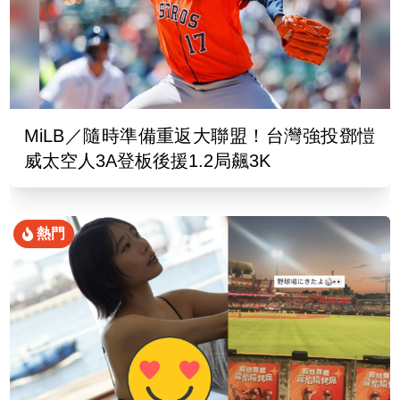
MiLB／隨時準備重返大聯盟！台灣強投鄧愷
威太空人3A登板後援1.2局飆3K
熱門