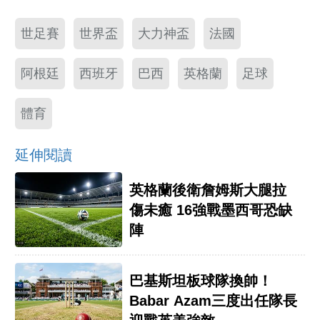
世足賽
世界盃
大力神盃
法國
阿根廷
西班牙
巴西
英格蘭
足球
體育
延伸閱讀
英格蘭後衛詹姆斯大腿拉
傷未癒 16強戰墨西哥恐缺
陣
巴基斯坦板球隊換帥！
Babar Azam三度出任隊長