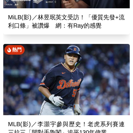
MiLB(影)／林昱珉英文受訪！「優質先發+流
利口條」被讚爆 網：有Ray的感覺
熱門
MLB(影)／李灝宇參與歷史！老虎系列賽連
三拉三「開對手魯閣」追平130年偉業