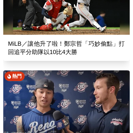
MiLB／讓他升了啦！鄭宗哲「巧妙偷點」打
回追平分助隊以10比4大勝
熱門