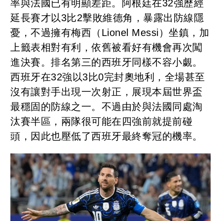
率與法國已有明顯差距。阿根廷在32強歷經
延長賽才以3比2擊敗維德角，暴露出防線隱
憂，不過擁有梅西（Lionel Messi）坐鎮，加
上籤表相對有利，依舊被看好有機會再次闖
進決賽。排名第三的西班牙同樣不容小覷。
西班牙在32強以3比0完封奧地利，全場甚至
沒有讓對手出現一次射正，展現本屆世界盃
最穩固的防線之一。不過由於與法國同處淘
汰賽半區，兩隊很可能在四強前就提前碰
頭，因此也壓低了西班牙最終奪冠的機率。