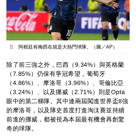
阿根廷有梅西在就是大熱門球隊。（圖／AP）
除了前三強之外，巴西（9.34%）與英格蘭
（7.85%）仍保有爭冠希望，葡萄牙
（4.86%）、摩洛哥（3.96%）、哥倫比亞
（3.24%）、以及挪威（2.71%）則是Opta
眼中的第二梯隊。其中連兩屆闖進世界盃8強
的摩洛哥，以及隊史首度打進淘汰賽並持續
前進的挪威，都被視為本屆最有機會再創驚
奇的球隊。