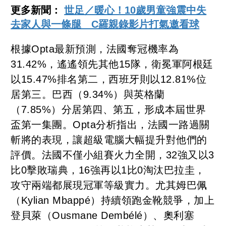
更多新聞：
世足／暖心！10歲男童強震中失
去家人與一條腿 C羅親錄影片打氣邀看球
根據Opta最新預測，法國奪冠機率為
31.42%，遙遙領先其他15隊，衛冕軍阿根廷
以15.47%排名第二，西班牙則以12.81%位
居第三。巴西（9.34%）與英格蘭
（7.85%）分居第四、第五，形成本屆世界
盃第一集團。Opta分析指出，法國一路過關
斬將的表現，讓超級電腦大幅提升對他們的
評價。法國不僅小組賽火力全開，32強又以3
比0擊敗瑞典，16強再以1比0淘汰巴拉圭，
攻守兩端都展現冠軍等級實力。尤其姆巴佩
（Kylian Mbappé）持續領跑金靴競爭，加上
登貝萊（Ousmane Dembélé）、奧利塞