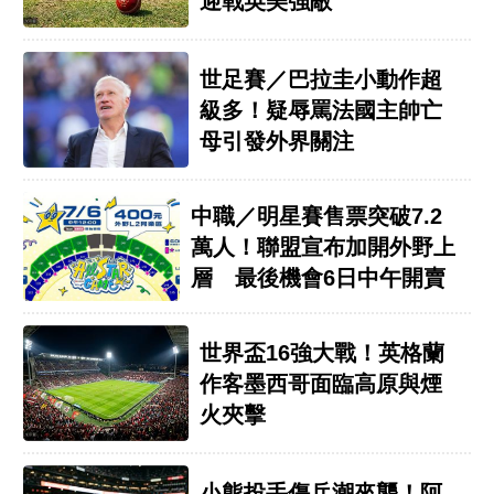
迎戰英美強敵
世足賽／巴拉圭小動作超
級多！疑辱罵法國主帥亡
母引發外界關注
中職／明星賽售票突破7.2
萬人！聯盟宣布加開外野上
層 最後機會6日中午開賣
世界盃16強大戰！英格蘭
作客墨西哥面臨高原與煙
火夾擊
小熊投手傷兵潮來襲！阿