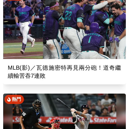
MLB(影)／瓦德施密特再見兩分砲！道奇繼
續輸苦吞7連敗
熱門