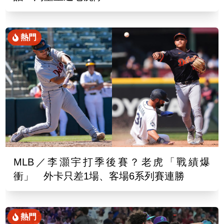
熱門
MLB／李灝宇打季後賽？老虎「戰績爆
衝」 外卡只差1場、客場6系列賽連勝
熱門