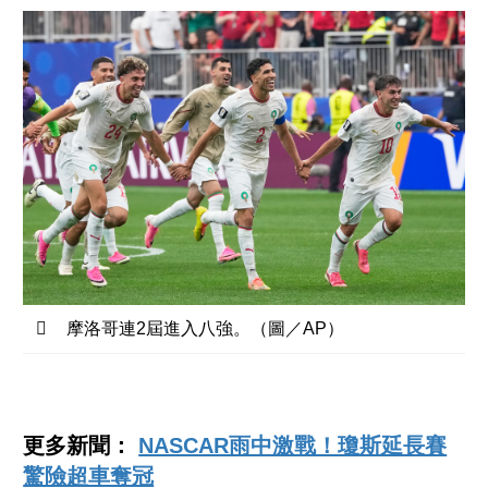
摩洛哥連2屆進入八強。（圖／AP）
更多新聞：
NASCAR雨中激戰！瓊斯延長賽
驚險超車奪冠