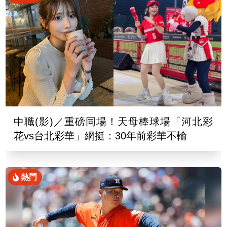
中職(影)／重磅同場！天母棒球場「河北彩
花vs台北彩華」網挺：30年前彩華不輸
熱門