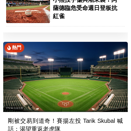
薩德臨危受命週日登板抗
紅雀
熱門
剛被交易到道奇！賽揚左投 Tarik Skubal 喊
話：渴望重返老虎隊