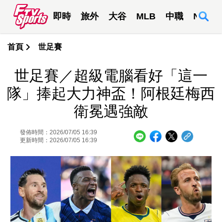
即時
旅外
大谷
MLB
中職
NBA
首頁
世足賽
世足賽／超級電腦看好「這一
隊」捧起大力神盃！阿根廷梅西
衛冕遇強敵
發佈時間：2026/07/05 16:39
更新時間：2026/07/05 16:39