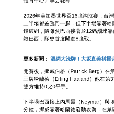
體育中心／季芸報導
2026年美加墨世界盃16強淘汰賽，
上半場都差臨門一腳，但下半場靠著哈蘭德（E
鐘破網，隨雖然巴西接著於12碼罰球靠
敵巴西，隊史首度闖進8強戰。
更多新聞：
溫網大洗牌！大坂直美橫掃
開賽後，挪威伯格（Patrick Ber
王牌哈蘭德（Erling Haaland
雙方維持0比0平手。
下半場巴西換上內馬爾（Neymar）與埃德
分鐘，挪威靠著哈蘭德發動攻勢，在禁