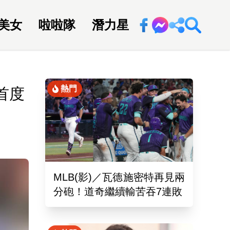
美女
啦啦隊
潛力星
回新聞網
熱門
首度
MLB(影)／瓦德施密特再見兩
分砲！道奇繼續輸苦吞7連敗