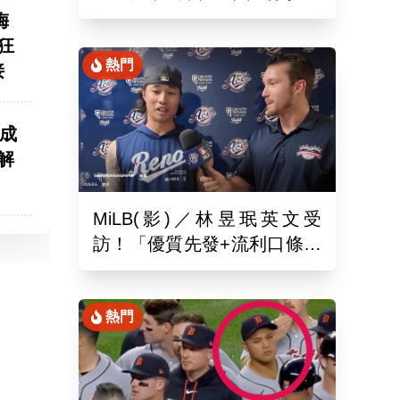
月26於新潟主場舉辦引退儀
梅
式
狂
熱門
接
 成
解
MiLB(影)／林昱珉英文受
訪！「優質先發+流利口條」
被讚爆 網：有Ray的感覺
熱門