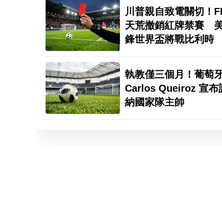
川普親自致電關切！FI
天荒撤銷紅牌禁賽 
鋒世界盃將戰比利時
執教僅三個月！葡萄
Carlos Queiroz 
納國家隊主帥