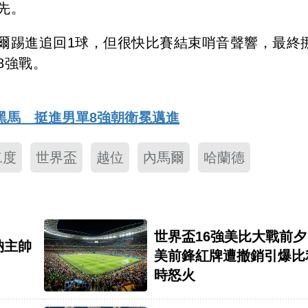
先。
馬爾踢進追回1球，但很快比賽結束哨音聲響，最終
8強戰。
黑馬 挺進男單8強朝衛冕邁進
二度
世界盃
越位
內馬爾
哈蘭德
世界盃16強美比大戰前夕
納主帥
美前鋒紅牌遭撤銷引爆比
時怒火