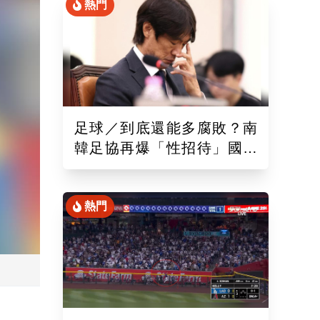
熱門
足球／到底還能多腐敗？南
韓足協再爆「性招待」國際
裁判！外媒痛批：丟臉丟到
國外去
熱門