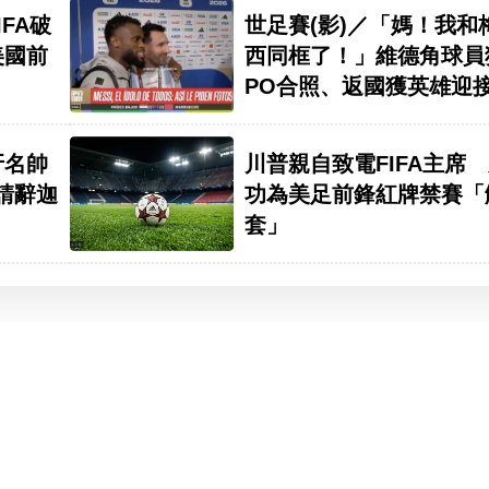
世足賽(影)／「媽！我和
FA破
西同框了！」維德角球員
美國前
PO合照、返國獲英雄迎
牙名帥
川普親自致電FIFA主席
宣布請辭迦
功為美足前鋒紅牌禁賽「
套」