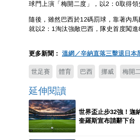
球門上演「梅開二度」，以2：0取得領
隨後，雖然巴西於12碼罰球，靠著內
就以2：1淘汰強敵巴西，隊史首度闖進
更多新聞：
溫網／辛納直落三擊退日本
世足賽
體育
巴西
挪威
梅開
延伸閱讀
世界盃止步32強！迦
奎羅斯宣布請辭下台