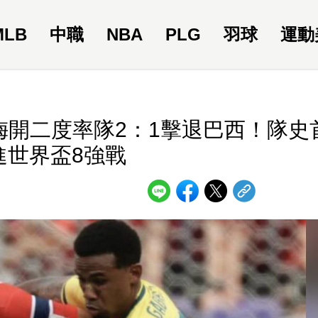
MLB
中職
NBA
PLG
羽球
運動
梅開二度率隊2：1擊退巴西！隊史
進世界盃8強戰