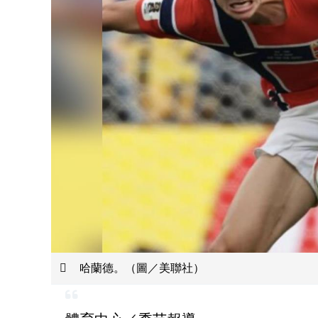
哈蘭德。（圖／美聯社）