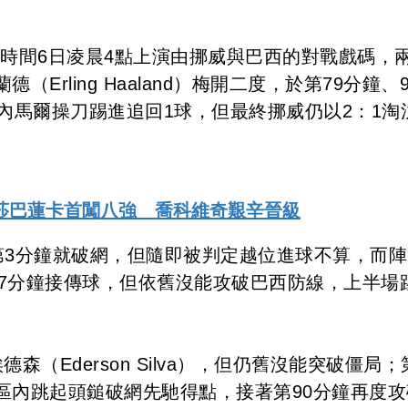
台灣時間6日凌晨4點上演由挪威與巴西的對戰戲碼，
rling Haaland）梅開二度，於第79分鐘、
內馬爾操刀踢進追回1球，但最終挪威仍以2：1淘
莎巴蓮卡首闖八強 喬科維奇艱辛晉級
g）在第3分鐘就破網，但隨即被判定越位進球不算，而
）他在第37分鐘接傳球，但依舊沒能攻破巴西防線，上半場
森（Ederson Silva），但仍舊沒能突破僵局；
區內跳起頭鎚破網先馳得點，接著第90分鐘再度攻