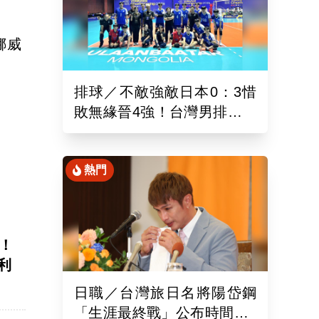
挪威
排球／不敵強敵日本0：3惜
敗無緣晉4強！台灣男排亞洲
東區排球錦標賽續拚最佳名
次
熱門
！
利
日職／台灣旅日名將陽岱鋼
「生涯最終戰」公布時間！9