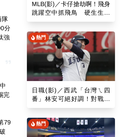
MLB(影)／卡仔搶劫啊！飛身
跳躍空中抓飛鳥 硬生生沒
兩隊
收艾德曼追平砲
90分
汰強
熱門
陣中
日職(影)／西武「台灣ㄟ四
踢完
番」林安可絕好調！對戰軟
銀敲二壘長打連2場敲安
第79
熱門
破