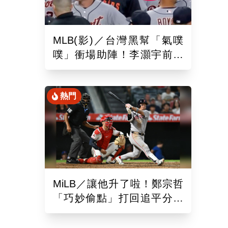
MLB(影)／台灣黑幫「氣噗
噗」衝場助陣！李灝宇前輩
遭觸身球「引爆大場面」
熱門
MiLB／讓他升了啦！鄭宗哲
「巧妙偷點」打回追平分助
隊以10比4大勝