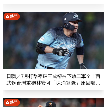
熱門
日職／7月打擊率破三成卻被下放二軍？！西
武獅台灣重砲林安可「抹消登錄」原因曝光
了
熱門