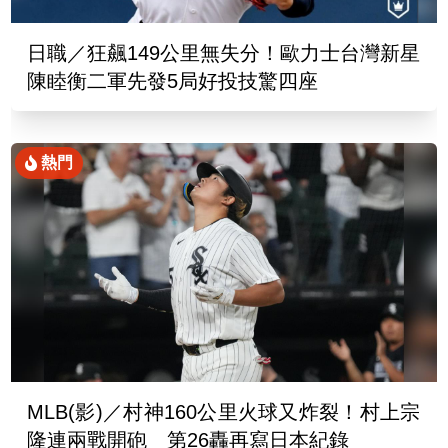
日職／狂飆149公里無失分！歐力士台灣新星
陳睦衡二軍先發5局好投技驚四座
熱門
MLB(影)／村神160公里火球又炸裂！村上宗
隆連兩戰開砲 第26轟再寫日本紀錄