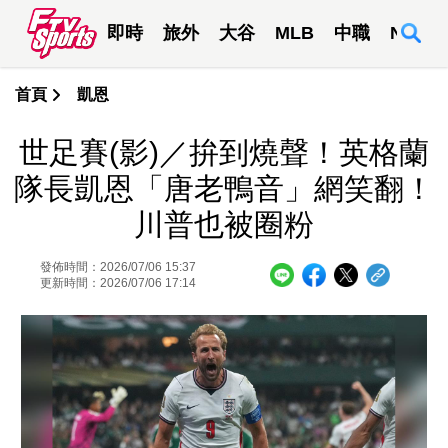
即時
旅外
大谷
MLB
中職
NBA
首頁
凱恩
世足賽(影)／拚到燒聲！英格蘭
隊長凱恩「唐老鴨音」網笑翻！
川普也被圈粉
發佈時間：2026/07/06 15:37
更新時間：2026/07/06 17:14