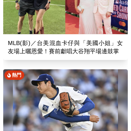
MLB(影)／台美混血卡仔與「美國小姐」女
友場上曬恩愛！賽前獻唱大谷翔平場邊鼓掌
熱門