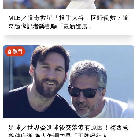
MLB／道奇救星「投手大谷」回歸倒數？道
奇隨隊記者樂觀曝「最新進展」
熱門
足球／世界盃進球後突落淚有原因！梅西爸
爸傳病逝 為人低調曾是「王牌經紀人」