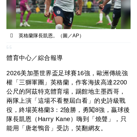
英格蘭隊長凱恩。（圖／AP）
體育中心／綜合報導
2026美加墨世界盃足球賽16強，歐洲傳統強
權「三獅軍團」英格蘭，作客海拔高達2200
公尺的阿茲特克體育場，踢館地主墨西哥，
兩隊上演「這場不看整屆白看」的史詩級戰
役，終場英格蘭3：2險勝，勇闖8強，贏球後
隊長凱恩（Harry Kane）嗨到「燒聲」，只
能用「唐老鴨音」受訪，笑翻網友。