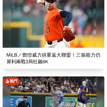
MiLB／鄧愷威力拚重返大聯盟！三振能力仍
犀利兩戰3局狂飆6K
熱門