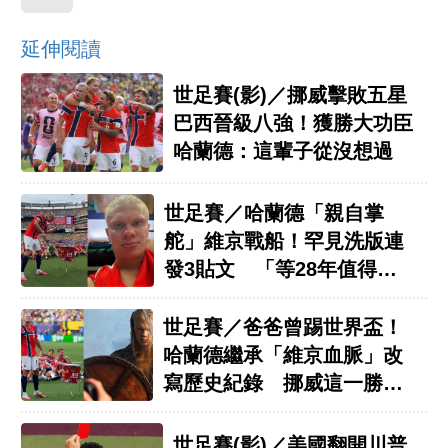
延伸閱讀
世足賽(影)／挪威擊敗五星
巴西晉級八強！獲勝大功臣
哈蘭德：這輩子從沒想過
世足賽／哈蘭德「親自掌
舵」維京戰船！罕見洗版連
發3貼文 「等28年值得」
球迷沸騰
世足賽／爸爸曾踢世界盃！
哈蘭德繼承「維京血脈」改
寫歷史紀錄 挪威這一勝等
了28年
世足賽(影)／美國翻開川普