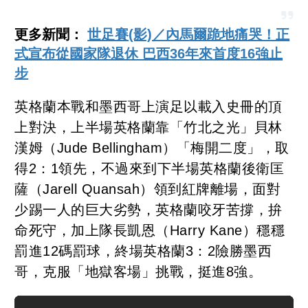
更多新聞：
世足賽(影)／內馬爾跪地痛哭！正
式宣布從國家隊退休 巴西36年來首度16強止
步
英格蘭本戰和墨西哥上演足以載入史冊的頂
上對決，上半場英格蘭靠「竹北之光」貝林
漢姆（Jude Bellingham）「梅開二度」，取
得2：1領先，不過來到下半場英格蘭後衛匡
薩（Jarell Quansah）領到紅牌離場，面對
少踢一人的巨大劣勢，英格蘭咬牙苦撐，拚
命死守，加上隊長凱恩（Harry Kane）穩穩
罰進12碼罰球，終場英格蘭3：2險勝墨西
哥，克服「地獄客場」挑戰，挺進8強。