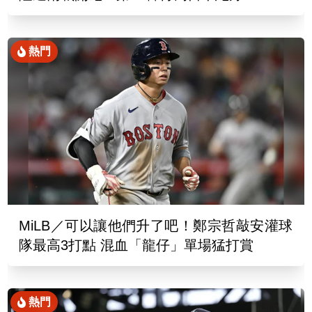
熱門
MiLB／可以讓他們升了吧！鄭宗哲敲安灌球
隊最高3打點 混血「龍仔」單場猛打賞
熱門