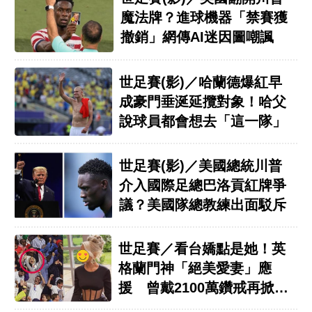
魔法牌？進球機器「禁賽獲
撤銷」網傳AI迷因圖嘲諷
世足賽(影)／哈蘭德爆紅早
成豪門垂涎延攬對象！哈父
說球員都會想去「這一隊」
世足賽(影)／美國總統川普
介入國際足總巴洛貢紅牌爭
議？美國隊總教練出面駁斥
世足賽／看台嬌點是她！英
格蘭門神「絕美愛妻」應
援 曾戴2100萬鑽戒再掀話
題