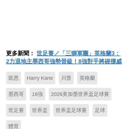
更多新聞：
世足賽／「三獅軍團」英格蘭3：
2力退地主墨西哥強勢晉級！8強對手將碰挪威
凱恩
Harry Kane
川普
英格蘭
墨西哥
16強
2026美加墨世界盃足球賽
世足賽
世界盃
世界盃足球賽
足球
體育