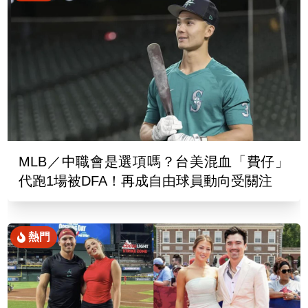
MLB／中職會是選項嗎？台美混血「費仔」
代跑1場被DFA！再成自由球員動向受關注
熱門