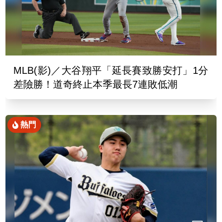
MLB(影)／大谷翔平「延長賽致勝安打」1分
差險勝！道奇終止本季最長7連敗低潮
熱門