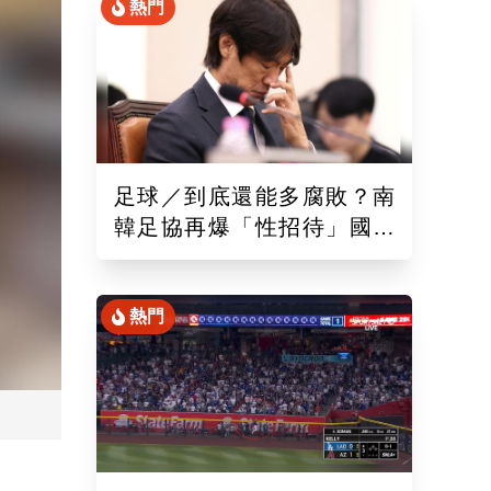
熱門
足球／到底還能多腐敗？南
韓足協再爆「性招待」國際
裁判！外媒痛批：丟臉丟到
國外去
熱門