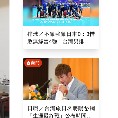
排球／不敵強敵日本0：3惜
敗無緣晉4強！台灣男排亞洲
東區排球錦標賽續拚最佳名
次
熱門
日職／台灣旅日名將陽岱鋼
「生涯最終戰」公布時間！9