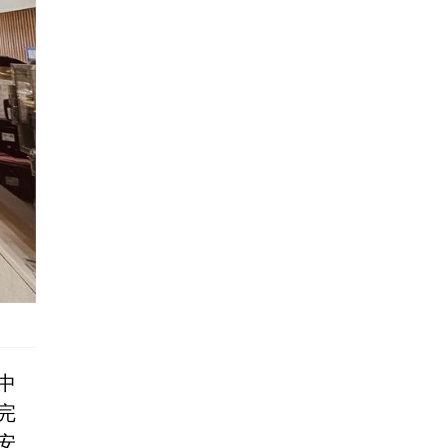
中
完
安