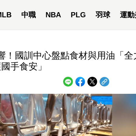
MLB
中職
NBA
PLG
羽球
運動
響！國訓中心盤點食材與用油「全
護國手食安」