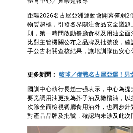
體育中心／黃崇超報導
距離2026名古屋亞洲運動會開幕僅剩
物質超標，引發各界關注食品安全議題
則，第一時間啟動餐廳食材及用油全面
比對主管機關公布之品牌及批號後，確
手公告相關查核結果，讓培訓隊伍安心
更多新聞：
籃球／備戰名古屋亞運！男
國訓中心執行長趙士强表示，中心為提升
要烹調用油更換為芥子油及橄欖油，以
次除全面檢視餐廳食用油外，也同步針
對產品品牌及批號，確認均未涉及此次