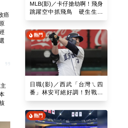
MLB(影)／卡仔搶劫啊！飛身
跳躍空中抓飛鳥 硬生生沒
致癌
收艾德曼追平砲
原
經
熱門
選
日職(影)／西武「台灣ㄟ四
廳主
番」林安可絕好調！對戰軟
本
銀敲二壘長打連2場敲安
核
熱門