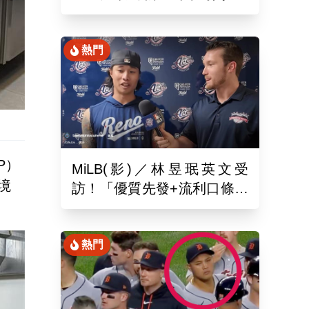
月26於新潟主場舉辦引退儀
式
熱門
P）
MiLB(影)／林昱珉英文受
境
訪！「優質先發+流利口條」
被讚爆 網：有Ray的感覺
熱門