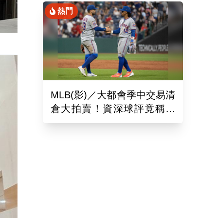
熱門
MLB(影)／大都會季中交易清
倉大拍賣！資深球評竟稱送
出的球員都是「垃圾」