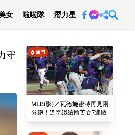
美女
啦啦隊
潛力星
回新聞網
熱門
力守
MLB(影)／瓦德施密特再見兩
分砲！道奇繼續輸苦吞7連敗