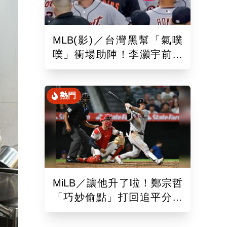
MLB(影)／台灣黑幫「氣噗
噗」衝場助陣！李灝宇前輩
遭觸身球「引爆大場面」
熱門
MiLB／讓他升了啦！鄭宗哲
「巧妙偷點」打回追平分助
隊以10比4大勝