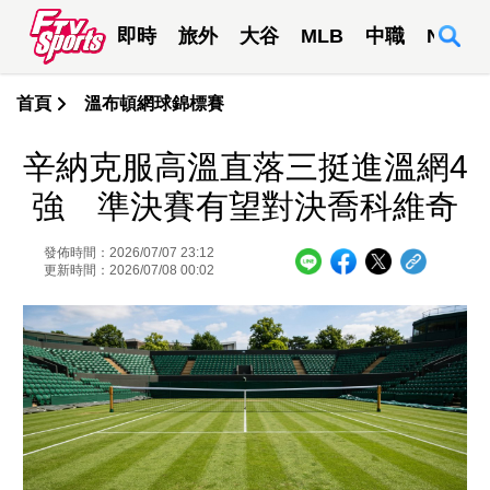
即時
旅外
大谷
MLB
中職
NBA
首頁
溫布頓網球錦標賽
辛納克服高溫直落三挺進溫網4
強 準決賽有望對決喬科維奇
發佈時間：2026/07/07 23:12
更新時間：2026/07/08 00:02