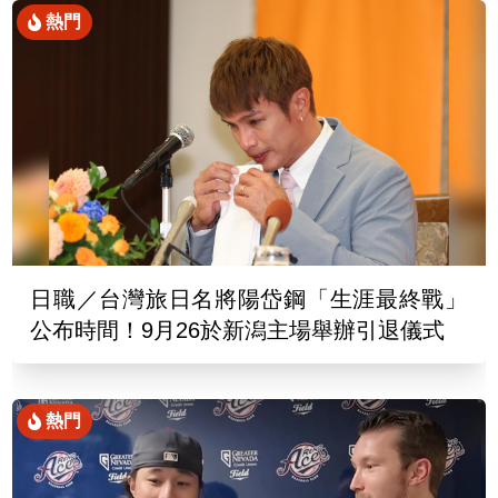
熱門
日職／台灣旅日名將陽岱鋼「生涯最終戰」
公布時間！9月26於新潟主場舉辦引退儀式
熱門