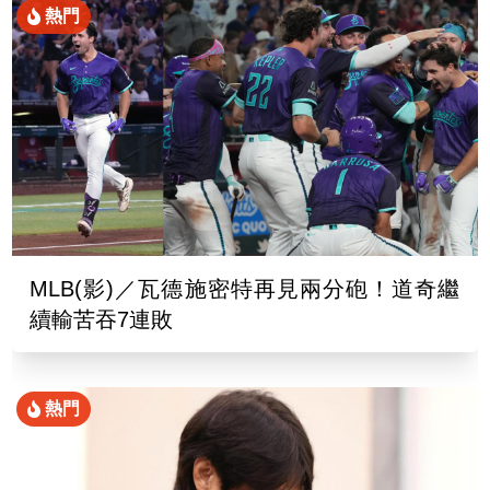
熱門
MLB(影)／瓦德施密特再見兩分砲！道奇繼
續輸苦吞7連敗
熱門