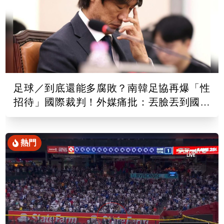
足球／到底還能多腐敗？南韓足協再爆「性
招待」國際裁判！外媒痛批：丟臉丟到國外
去
熱門