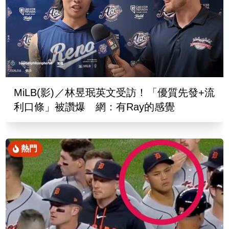
MiLB(影)／林昱珉英文受訪！「優質先發+流
利口條」被讚爆 網：有Ray的感覺
熱門