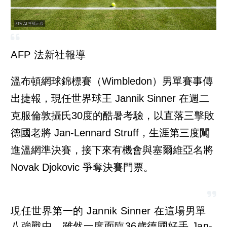
AFP 法新社報導
溫布頓網球錦標賽（Wimbledon）男單賽事傳
出捷報，現任世界球王 Jannik Sinner 在週二
克服倫敦攝氏30度的酷暑考驗，以直落三擊敗
德國老將 Jan-Lennard Struff，生涯第三度闖
進溫網準決賽，接下來有機會與塞爾維亞名將
Novak Djokovic 爭奪決賽門票。
現任世界第一的 Jannik Sinner 在這場男單
八強戰中，雖然一度面臨36歲德國好手 Jan-