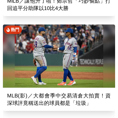
MiLB／讓他升了啦！鄭宗哲「巧妙偷點」打
回追平分助隊以10比4大勝
熱門
MLB(影)／大都會季中交易清倉大拍賣！資
深球評竟稱送出的球員都是「垃圾」