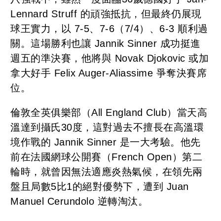
Lennard Struff 的頑強抵抗，但最終仍展現
球王實力，以 7-5、7-6（7/4）、6-3 順利過
關。這場勝利也讓 Jannik Sinner 成功挺進
週五的準決賽，他將與 Novak Djokovic 或加
拿大好手 Felix Auger-Aliassime 爭奪決賽席
位。
倫敦全英俱樂部（All England Club）當天高
溫達到攝氏30度，這對過去不擅長在高溫環
境作戰的 Jannik Sinner 是一大考驗。他先
前在法國網球公開賽（French Open）第二
輪時，就曾因無法適應炎熱氣候，在領先兩
盤且局數5比1的絕對優勢下，遭到 Juan
Manuel Cerundolo 逆轉淘汰。