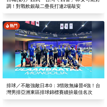
調！對戰軟銀敲二壘長打連2場敲安
熱門
排球／不敵強敵日本0：3惜敗無緣晉4強！台
灣男排亞洲東區排球錦標賽續拚最佳名次