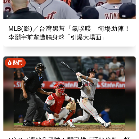
MLB(影)／台灣黑幫「氣噗噗」衝場助陣！
李灝宇前輩遭觸身球「引爆大場面」
熱門