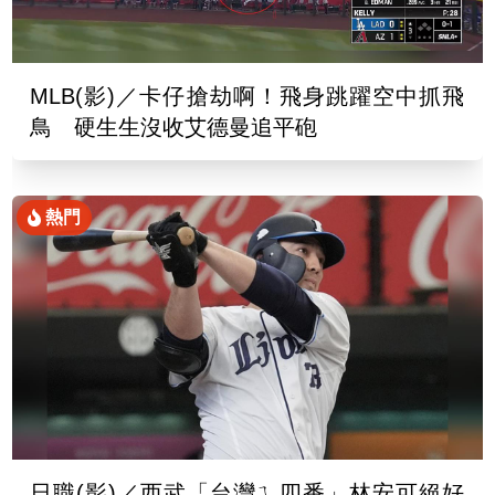
MLB(影)／卡仔搶劫啊！飛身跳躍空中抓飛
鳥 硬生生沒收艾德曼追平砲
熱門
日職(影)／西武「台灣ㄟ四番」林安可絕好