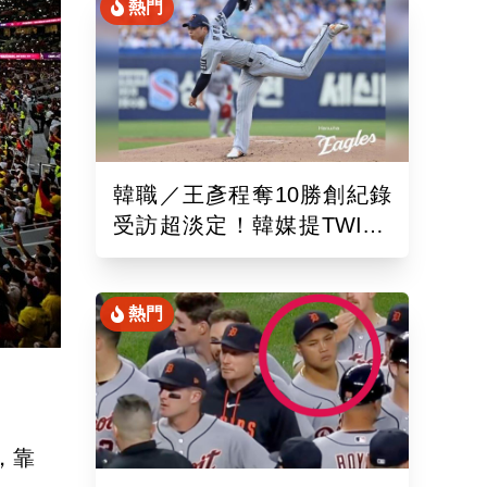
熱門
韓職／王彥程奪10勝創紀錄
受訪超淡定！韓媒提TWICE
娜璉笑開懷網友全笑翻
熱門
，靠