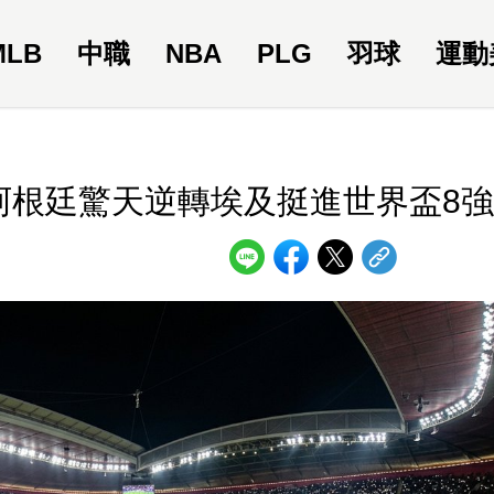
MLB
中職
NBA
PLG
羽球
運動
阿根廷驚天逆轉埃及挺進世界盃8強