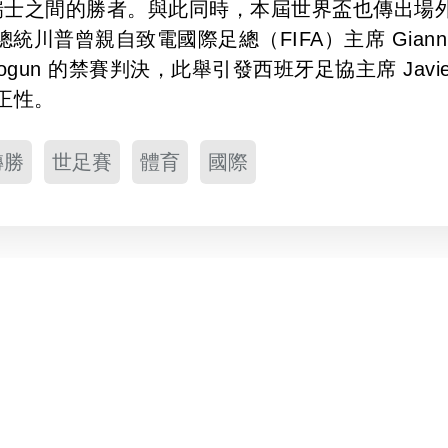
瑞士之間的勝者。與此同時，本屆世界盃也傳出場
川普曾親自致電國際足總（FIFA）主席 Giann
 Balogun 的禁賽判決，此舉引發西班牙足協主席 Javie
公正性。
轉勝
世足賽
體育
國際