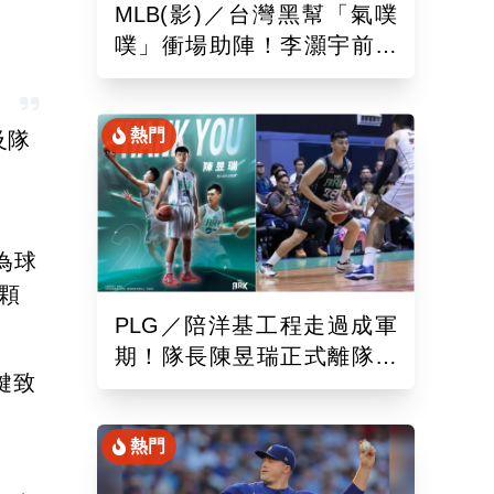
MLB(影)／台灣黑幫「氣噗
噗」衝場助陣！李灝宇前輩
遭觸身球「引爆大場面」
熱門
及隊
為球
顆
PLG／陪洋基工程走過成軍
期！隊長陳昱瑞正式離隊
鍵致
球團：感謝全力付出與貢獻
熱門