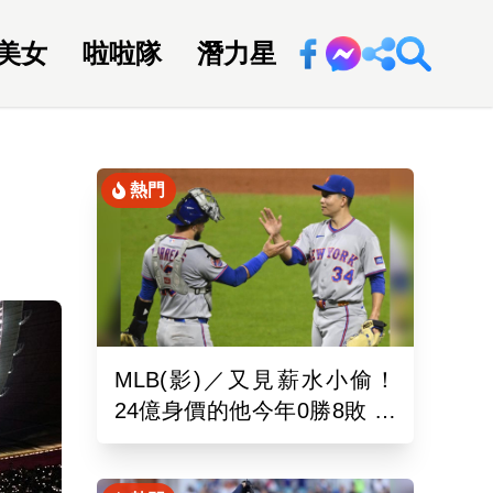
美女
啦啦隊
潛力星
回新聞網
熱門
MLB(影)／又見薪水小偷！
24億身價的他今年0勝8敗 幽
靈指叉只能從牛棚出發