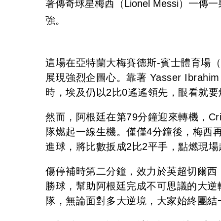
著傳奇球星梅西（Lionel Messi）
強。
這場在亞特蘭大梅賽德斯-賓士體育場（Mer
展現強烈企圖心。靠著 Yasser Ibrahi
時，埃及仍以2比0遙遙領先，眼看就
然而，阿根廷在第79分鐘迎來轉機，Cris
隊燃起一線生機。僅僅4分鐘後，梅西
進球，將比數扳成2比2平手，點燃現場
傷停補時第二分鐘，效力於英超切爾西（Chel
勝球，幫助阿根廷完成不可思議的大逆
隊，無論面對多大逆境，大家始終團結