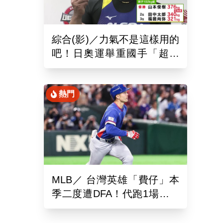
綜合(影)／力氣不是這樣用的
吧！日奧運舉重國手「超商
偷雞蛋」被活逮把店員推到
骨折
熱門
MLB／ 台灣英雄「費仔」本
季二度遭DFA！代跑1場沒有
打擊機會...