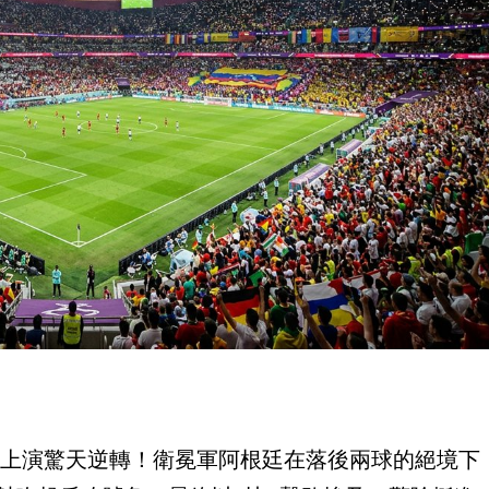
淘汰賽上演驚天逆轉！衛冕軍阿根廷在落後兩球的絕境下