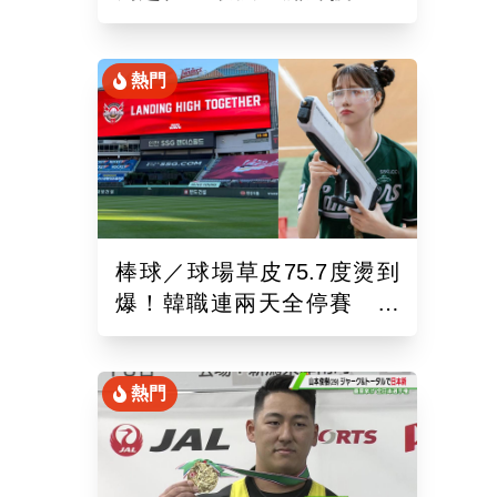
錄！6局飆7K奪單季第10勝
熱門
棒球／球場草皮75.7度燙到
爆！韓職連兩天全停賽 工
作人員、球迷頻傳熱傷害
熱門