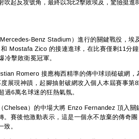
一傳一射吹起反攻號角，最終以3比2擊敗埃及，驚險挺進8
cedes-Benz Stadium）進行的關鍵戰役，埃
m 和 Mostafa Zico 的接連進球，在比賽僅剩11分鐘
要爆冷擊敗衛冕冠軍。
tian Romero 接應梅西精準的傳中球頭槌破網，
再度展現神蹟，起腳抽射破網攻入個人本屆賽事第8
超過6萬名球迷的狂熱氣氛。
sea）的中場大將 Enzo Fernandez 頂入關
轉。賽後他激動表示，這是一個永不放棄的傳奇團
一致。