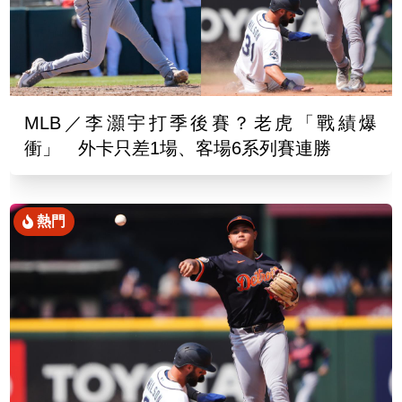
MLB／李灝宇打季後賽？老虎「戰績爆
衝」 外卡只差1場、客場6系列賽連勝
熱門