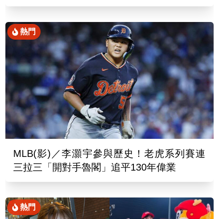
熱門
MLB(影)／李灝宇參與歷史！老虎系列賽連
三拉三「開對手魯閣」追平130年偉業
熱門