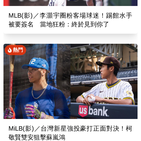
MLB(影)／李灝宇圈粉客場球迷！踢館水手
被要簽名 當地狂粉：終於見到你了
熱門
MiLB(影)／台灣新星強投豪打正面對決！柯
敬賢雙安狙擊蘇嵐鴻