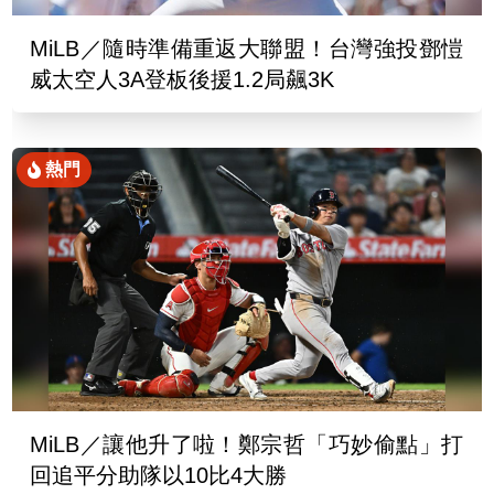
MiLB／隨時準備重返大聯盟！台灣強投鄧愷
威太空人3A登板後援1.2局飆3K
熱門
MiLB／讓他升了啦！鄭宗哲「巧妙偷點」打
回追平分助隊以10比4大勝