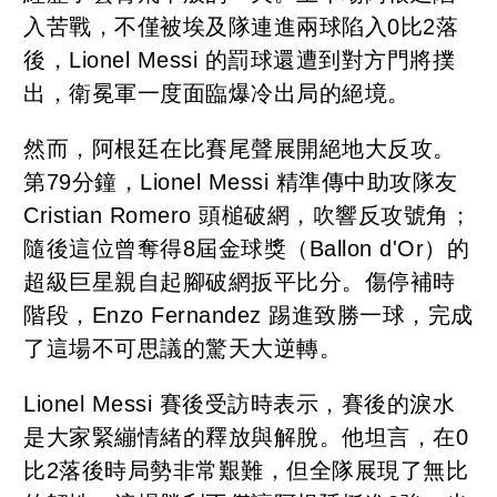
入苦戰，不僅被埃及隊連進兩球陷入0比2落
後，Lionel Messi 的罰球還遭到對方門將撲
出，衛冕軍一度面臨爆冷出局的絕境。
然而，阿根廷在比賽尾聲展開絕地大反攻。
第79分鐘，Lionel Messi 精準傳中助攻隊友
Cristian Romero 頭槌破網，吹響反攻號角；
隨後這位曾奪得8屆金球獎（Ballon d'Or）的
超級巨星親自起腳破網扳平比分。傷停補時
階段，Enzo Fernandez 踢進致勝一球，完成
了這場不可思議的驚天大逆轉。
Lionel Messi 賽後受訪時表示，賽後的淚水
是大家緊繃情緒的釋放與解脫。他坦言，在0
比2落後時局勢非常艱難，但全隊展現了無比