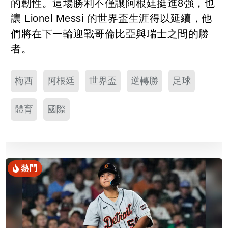
的韌性。這場勝利不僅讓阿根廷挺進8強，也
讓 Lionel Messi 的世界盃生涯得以延續，他
們將在下一輪迎戰哥倫比亞與瑞士之間的勝
者。
梅西
阿根廷
世界盃
逆轉勝
足球
體育
國際
熱門