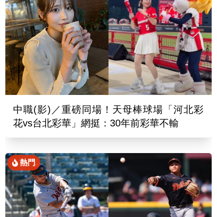
中職(影)／重磅同場！天母棒球場「河北彩
花vs台北彩華」網挺：30年前彩華不輸
熱門