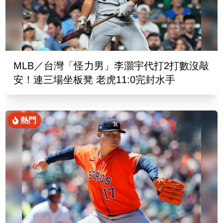
MLB／台灣「怪力男」李灝宇代打2打數沒敲
安！連三場坐板凳 老虎11:0完封水手
熱門