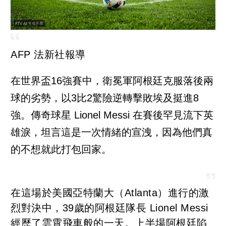
AFP 法新社報導
在世界盃16強賽中，衛冕軍阿根廷克服落後兩
球的劣勢，以3比2驚險逆轉擊敗埃及挺進8
強。傳奇球星 Lionel Messi 在賽後罕見流下英
雄淚，坦言這是一次情緒的宣洩，因為他們真
的不想就此打包回家。
在這場於美國亞特蘭大（Atlanta）進行的激
烈對決中，39歲的阿根廷隊長 Lionel Messi
經歷了雲霄飛車般的一天。上半場阿根廷陷