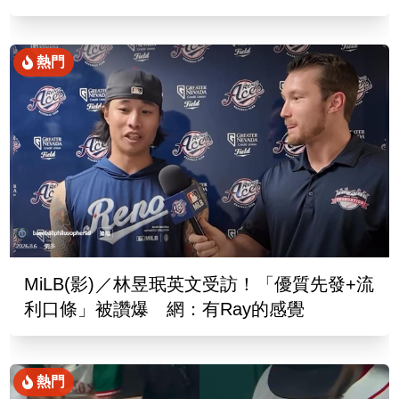
熱門
MiLB(影)／林昱珉英文受訪！「優質先發+流
利口條」被讚爆 網：有Ray的感覺
熱門