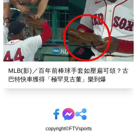
MLB(影)／百年前棒球手套如壓扁可頌？古
巴特快車獲得「極罕見古董」樂到爆
copyright©FTVsports