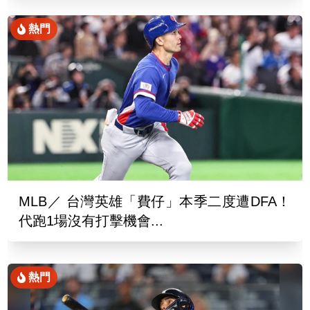
熱門
MLB／ 台灣英雄「費仔」本季二度遭DFA！
代跑1場沒有打擊機會...
熱門