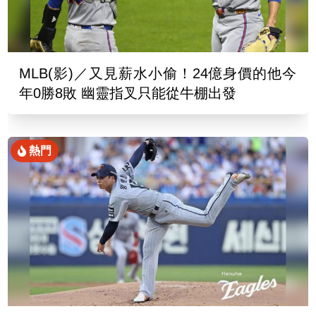
MLB(影)／又見薪水小偷！24億身價的他今
年0勝8敗 幽靈指叉只能從牛棚出發
熱門