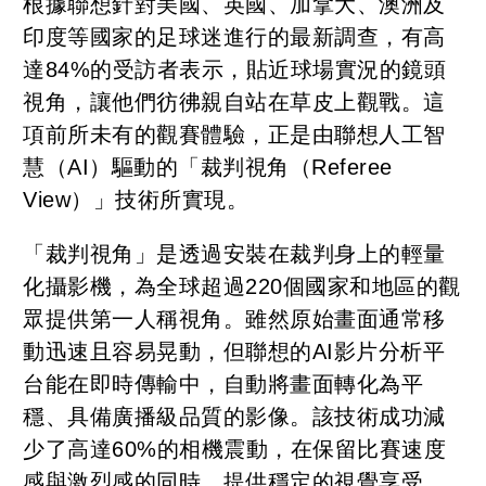
根據聯想針對美國、英國、加拿大、澳洲及
印度等國家的足球迷進行的最新調查，有高
達84%的受訪者表示，貼近球場實況的鏡頭
視角，讓他們彷彿親自站在草皮上觀戰。這
項前所未有的觀賽體驗，正是由聯想人工智
慧（AI）驅動的「裁判視角（Referee
View）」技術所實現。
「裁判視角」是透過安裝在裁判身上的輕量
化攝影機，為全球超過220個國家和地區的觀
眾提供第一人稱視角。雖然原始畫面通常移
動迅速且容易晃動，但聯想的AI影片分析平
台能在即時傳輸中，自動將畫面轉化為平
穩、具備廣播級品質的影像。該技術成功減
少了高達60%的相機震動，在保留比賽速度
感與激烈感的同時，提供穩定的視覺享受。