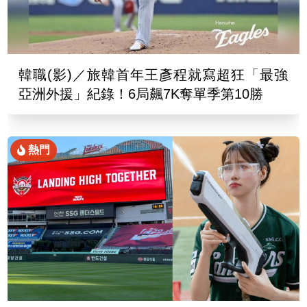
韓職(影)／旅韓首年王彥程就寫超狂「最強
亞洲外援」紀錄！6局飆7K奪單季第10勝
熱門