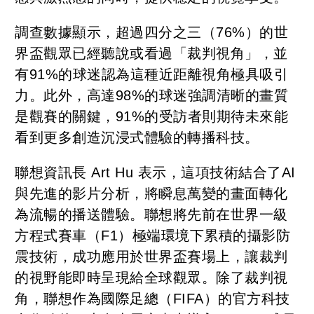
調查數據顯示，超過四分之三（76%）的世
界盃觀眾已經聽說或看過「裁判視角」，並
有91%的球迷認為這種近距離視角極具吸引
力。此外，高達98%的球迷強調清晰的畫質
是觀賽的關鍵，91%的受訪者則期待未來能
看到更多創造沉浸式體驗的轉播科技。
聯想資訊長 Art Hu 表示，這項技術結合了AI
與先進的影片分析，將瞬息萬變的畫面轉化
為流暢的播送體驗。聯想將先前在世界一級
方程式賽車（F1）極端環境下累積的攝影防
震技術，成功應用於世界盃賽場上，讓裁判
的視野能即時呈現給全球觀眾。除了裁判視
角，聯想作為國際足總（FIFA）的官方科技