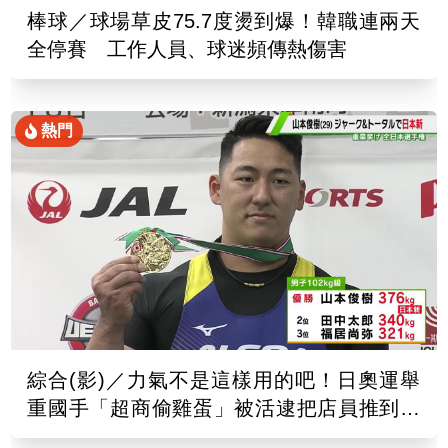
棒球／球場草皮75.7度燙到爆！韓職連兩天
全停賽 工作人員、球迷頻傳熱傷害
熱門
綜合(影)／力氣不是這樣用的吧！日奧運舉
重國手「超商偷雞蛋」被活逮把店員推到骨
折