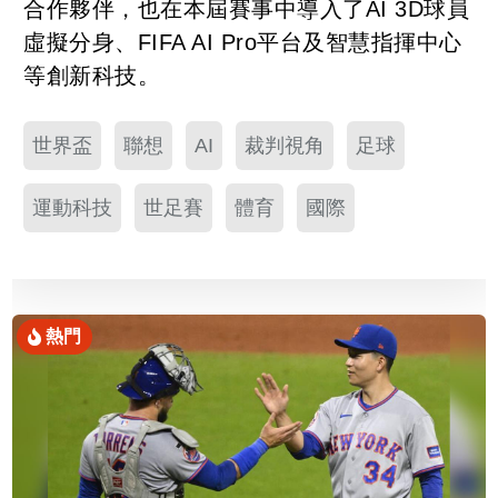
合作夥伴，也在本屆賽事中導入了AI 3D球員
虛擬分身、FIFA AI Pro平台及智慧指揮中心
等創新科技。
世界盃
聯想
AI
裁判視角
足球
運動科技
世足賽
體育
國際
熱門