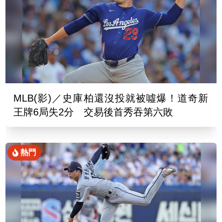
MLB(影)／史庫柏還沒投就被噓爆！道奇新
王牌6局失2分 交易後首秀吞第六敗
熱門