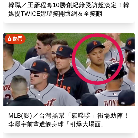
韓職／王彥程奪10勝創紀錄受訪超淡定！韓
媒提TWICE娜璉笑開懷網友全笑翻
熱門
MLB(影)／台灣黑幫「氣噗噗」衝場助陣！
李灝宇前輩遭觸身球「引爆大場面」