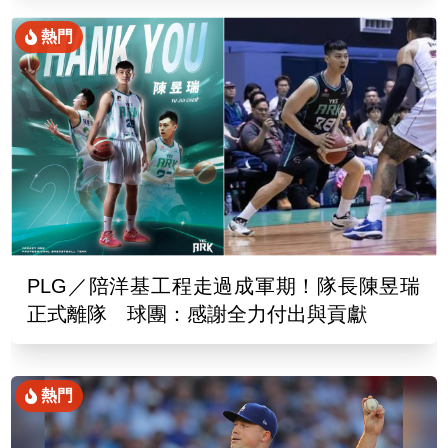
熱門
PLG／陪洋基工程走過成軍期！隊長陳昱瑞
正式離隊 球團：感謝全力付出與貢獻
熱門