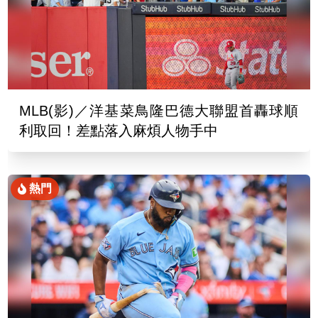
MLB(影)／洋基菜鳥隆巴德大聯盟首轟球順
利取回！差點落入麻煩人物手中
熱門