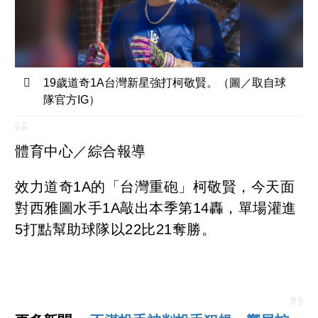
19歲道奇1A台灣新星強打柯敬賢。（圖／取自球
隊官方IG）
體育中心／綜合報導
效力道奇1A的「台灣重砲」柯敬賢，今天面
對西雅圖水手1A敲出本季第14轟，單場灌進
5打點幫助球隊以22比21奪勝。