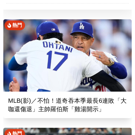
迷必看
熱門
MLB(影)／不怕！道奇吞本季最長6連敗「大
咖還傷退」主帥羅伯斯「雞湯開示」
熱門