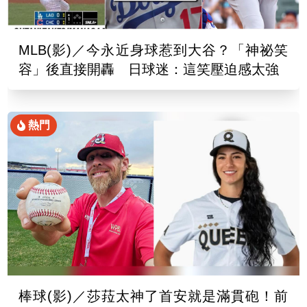
MLB(影)／今永近身球惹到大谷？「神祕笑
容」後直接開轟 日球迷：這笑壓迫感太強
熱門
棒球(影)／莎菈太神了首安就是滿貫砲！前