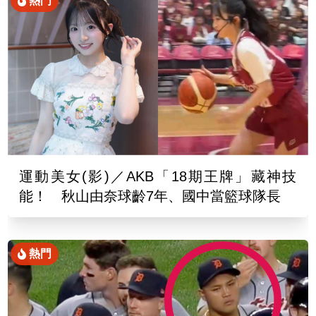
熱門
運動美女(影)／AKB「18期王牌」藏神技
能！ 秋山由奈球齡7年、國中當籃球隊長
熱門