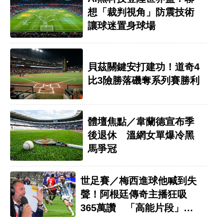
想「裁判視角」防震技術
讓球迷置身球場
貝茲關鍵安打建功！道奇4
比3險勝落磯奪系列賽勝利
體壇焦點／韋蘭德宣布季
後退休 溫網女單爆冷黑
馬爭冠
世足賽／梅西進球他喊到失
聲！阿根廷傳奇主播狂吸
365萬讚 「高能片段」球