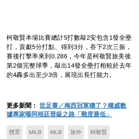
柯敬賢本場比賽總計5打數敲2安包含1發全壘
打，貢獻5分打點、得到3分，吞下2次三振，
賽後打擊率來到0.286，今年是柯敬賢旅美後
第2個完整球季，敲出14發全壘打相較於去年
的4轟多出至少3倍，展現出長打能力。
更多新聞：
世足賽／梅西冠軍穩了？權威數
據專家曝阿根廷晉級之路「難度最低」
體育
MiLB
MLB
旅外
柯敬賢