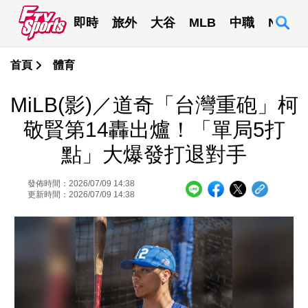
即時
旅外
大谷
MLB
中職
NBA
首頁
體育
MiLB(影)／道奇「台灣重砲」柯
敬賢第14轟出爐！「單局5打
點」大爆發打退對手
發佈時間：2026/07/09 14:38
更新時間：2026/07/09 14:38