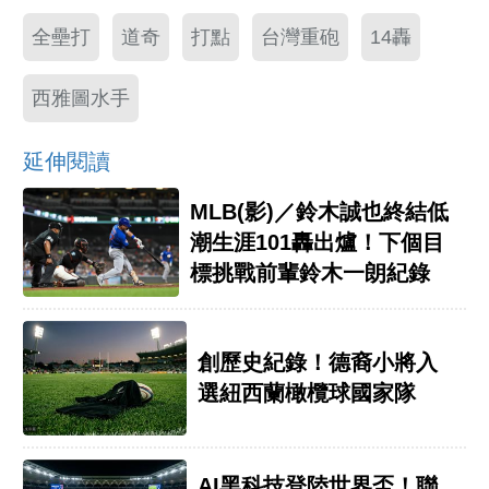
全壘打
道奇
打點
台灣重砲
14轟
西雅圖水手
延伸閱讀
MLB(影)／鈴木誠也終結低
潮生涯101轟出爐！下個目
標挑戰前輩鈴木一朗紀錄
創歷史紀錄！德裔小將入
選紐西蘭橄欖球國家隊
AI黑科技登陸世界盃！聯