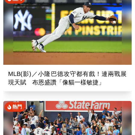
MLB(影)／小隆巴德攻守都有戲！連兩戰展
現天賦 布恩盛讚「像貓一樣敏捷」
熱門