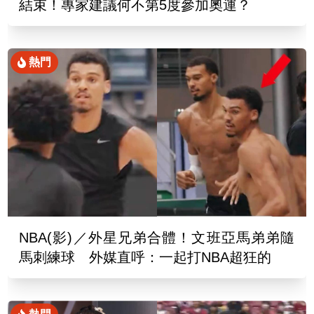
結束！專家建議何不第5度參加奧運？
熱門
NBA(影)／外星兄弟合體！文班亞馬弟弟隨
馬刺練球 外媒直呼：一起打NBA超狂的