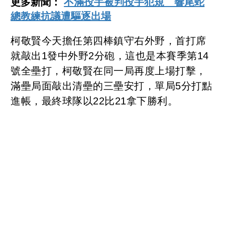
更多新聞：
不滿投手被判投手犯規 響尾蛇
總教練抗議遭驅逐出場
柯敬賢今天擔任第四棒鎮守右外野，首打席
就敲出1發中外野2分砲，這也是本賽季第14
號全壘打，柯敬賢在同一局再度上場打擊，
滿壘局面敲出清壘的三壘安打，單局5分打點
進帳，最終球隊以22比21拿下勝利。