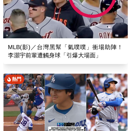
MLB(影)／台灣黑幫「氣噗噗」衝場助陣！
李灝宇前輩遭觸身球「引爆大場面」
熱門