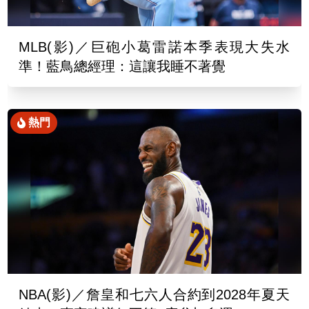
MLB(影)／巨砲小葛雷諾本季表現大失水
準！藍鳥總經理：這讓我睡不著覺
熱門
NBA(影)／詹皇和七六人合約到2028年夏天