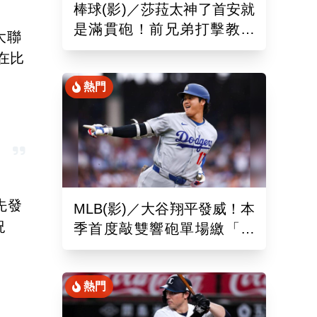
棒球(影)／莎菈太神了首安就
是滿貫砲！前兄弟打擊教練
大聯
締造美國女子職棒聯盟紀錄
在比
熱門
先發
MLB(影)／大谷翔平發威！本
況
季首度敲雙響砲單場繳「猛
1
打賞」！道奇依舊苦吞6連敗
熱門