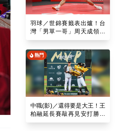
羽球／世錦賽籤表出爐！台
灣「男單一哥」周天成領軍
率15組台將遠赴印度拚戰
熱門
中職(影)／還得要是大王！王
柏融延長賽敲再見安打勝桃
猿 終止對戰5連敗