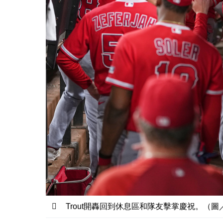
Trout開轟回到休息區和隊友擊掌慶祝。（圖