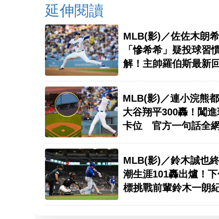
延伸閱讀
MLB(影)／佐佐木朗
「慘希希」疑投球習
解！主帥羅伯斯最新
MLB(影)／連小浣熊
大谷翔平300轟！闖進
卡位 官方一句話全
MLB(影)／鈴木誠也
潮生涯101轟出爐！
標挑戰前輩鈴木一朗