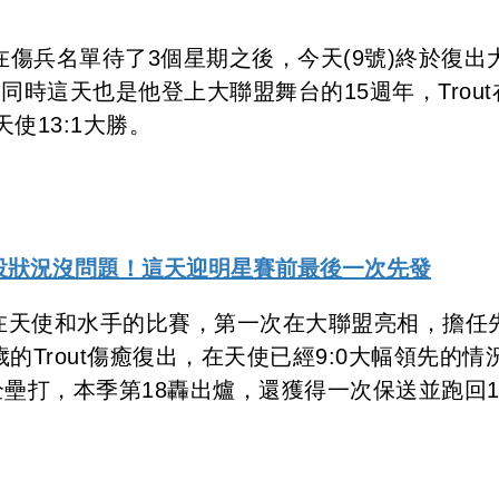
t，在傷兵名單待了3個星期之後，今天(9號)終於復出
時這天也是他登上大聯盟舞台的15週年，Trout
使13:1大勝。
練投狀況沒問題！這天迎明星賽前最後一次先發
ut，在天使和水手的比賽，第一次在大聯盟亮相，擔任
的Trout傷癒復出，在天使已經9:0大幅領先的情
壘打，本季第18轟出爐，還獲得一次保送並跑回