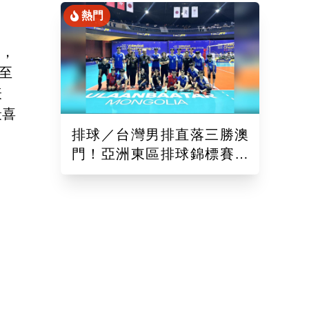
熱門
賽，
至
表
最喜
排球／台灣男排直落三勝澳
門！亞洲東區排球錦標賽開
紅盤 建立默契備戰亞運