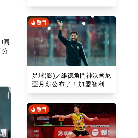
狂飆 創最速成績職業選手
臉綠了
熱門
!同
百分
足球(影)／維德角門神沃齊尼
亞月薪公布了！加盟智利豪
門還讓聯盟破例改規定
熱門