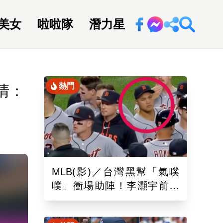
美女
啦啦隊
潛力星
回新聞網
熱門
清：
MLB(影)／台灣黑幫「氣噗
噗」衝場助陣！李灝宇前輩
遭觸身球「引爆大場面」