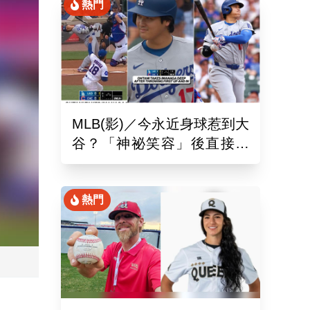
熱門
MLB(影)／今永近身球惹到大
谷？「神祕笑容」後直接開
轟 日球迷：這笑壓迫感太
強
熱門