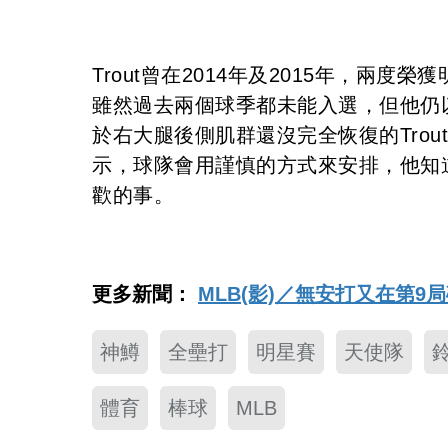
Trout曾在2014年及2015年，兩度
雖然過去兩個球季都未能入選，但他仍
於右大腿後側肌群還沒完全恢復的Tro
示，球隊會用謹慎的方式來安排，他知道
歡的事。
更多新聞：
MLB(影)／無安打又在第
神鱒
全壘打
明星賽
天使隊
體育
棒球
MLB