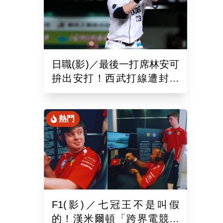
日職(影)／最後一打席林安可
拚出安打！西武打線遭封鎖
0：8不敵羅德吞2連敗
熱門
F1(影)／七冠王不是叫假
的！漢米爾頓「跨界電競」