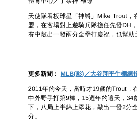
體育中心／丁泰祥 報導
天使隊看板球星「神鱒」Mike Trou
盟，在客場對上遊騎兵隊擔任先發DH，同
賽中敲出一發兩分全壘打慶祝，也幫助天
更多新聞：
MLB(影)／大谷翔平牛棚
2011年的今天，當時才19歲的Tro
中外野手打第9棒，15週年的這天，34歲
下，八局上半錦上添花，敲出一發2分全
分。