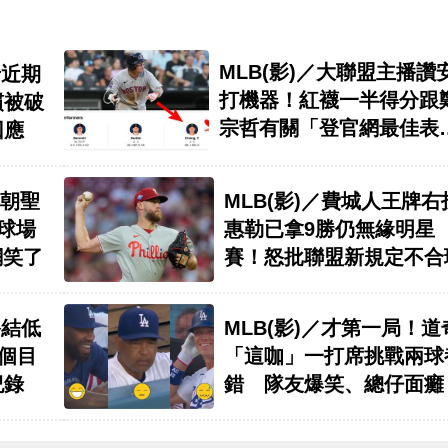
MLB(影)／大聯盟主播讚
希近期
打機器！紅襪一半得分跟
慣被破
宗哲有關「登官網最佳表
回應
現」
都朝聖
MLB(影)／費城人王牌右
球場
惠勒已拿9勝仍無緣明星
網笑了
賽！怒批聯盟新規定不合
終結低
MLB(影)／才第一局！道
下個目
「這咖」一打席挑戰兩球
紀錄
錯 隊友爆笑、總仔面癱