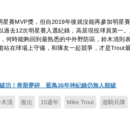
榮獲明星賽MVP獎，但自2019年後就沒能再參加明星
以過去12次明星賽入選紀錄，高居現役球員第一。
ut，何時能夠回到最熟悉的中外野防區，鈴木清則
站在球場上守備，和隊友一起競爭，才是Trout
9局破功！希斯夢碎 藍鳥36年神紀錄仍無人能破
鈴木清
復出
15週年
Mike Trout
遊騎兵隊