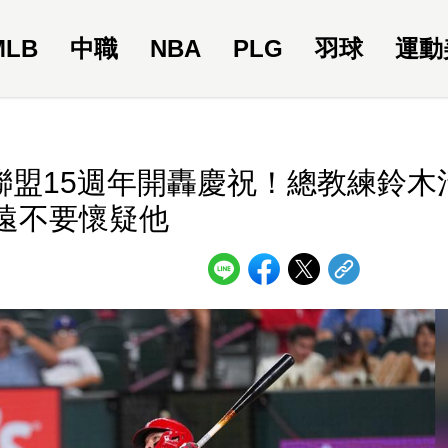
MLB
中職
NBA
PLG
羽球
運動
大聯盟15週年開轟慶祝！總教練鈴木
遠不要懷疑他