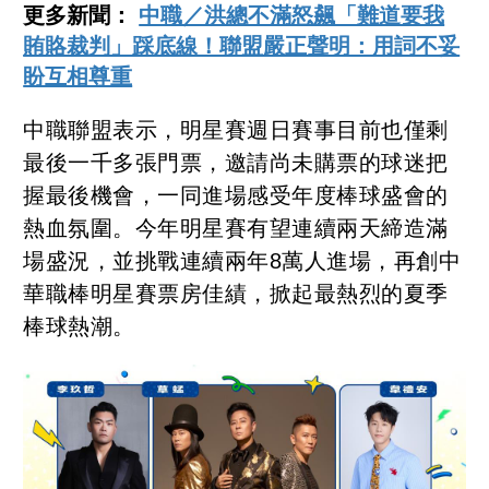
更多新聞：
中職／洪總不滿怒飆「難道要我
賄賂裁判」踩底線！聯盟嚴正聲明：用詞不妥
盼互相尊重
中職聯盟表示，明星賽週日賽事目前也僅剩
最後一千多張門票，邀請尚未購票的球迷把
握最後機會，一同進場感受年度棒球盛會的
熱血氛圍。今年明星賽有望連續兩天締造滿
場盛況，並挑戰連續兩年8萬人進場，再創中
華職棒明星賽票房佳績，掀起最熱烈的夏季
棒球熱潮。