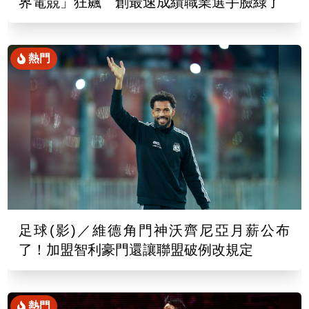
界電競」狂飆 創最速成績職業選手臉綠了
熱門
足球(影)／維德角門神沃齊尼亞月薪公布
了！加盟智利豪門還讓聯盟破例改規定
熱門