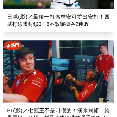
日職(影)／最後一打席林安可拚出安打！西
武打線遭封鎖0：8不敵羅德吞2連敗
熱門
F1(影)／七冠王不是叫假的！漢米爾頓「跨