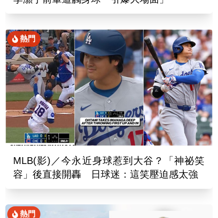
熱門
MLB(影)／今永近身球惹到大谷？「神祕笑
容」後直接開轟 日球迷：這笑壓迫感太強
熱門