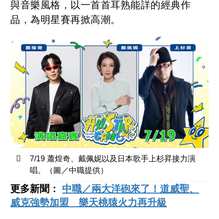
與音樂風格，以一首首耳熟能詳的經典作
品，為明星賽再掀高潮。
7/19 蕭煌奇、戴佩妮以及日本歌手上杉昇接力演
唱。（圖／中職提供）
更多新聞：
中職／兩大洋砲來了！道威聖、
威克強勢加盟 樂天桃猿火力再升級