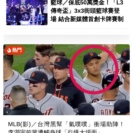
籃球／保底50萬獎金！「L3
傳奇盃」3x3街頭籃球賽登
場 結合新媒體首創卡牌賽制
熱門
MLB(影)／台灣黑幫「氣噗噗」衝場助陣！
李灝宇前輩遭觸身球「引爆大場面」