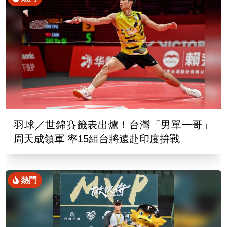
羽球／世錦賽籤表出爐！台灣「男單一哥」
周天成領軍 率15組台將遠赴印度拚戰
熱門