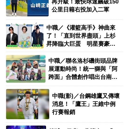
再升級！最快球速飆破150
公里日籍右投加入二軍
中職／《灌籃高手》神曲來
了！「直到世界盡頭」上杉
昇降臨大巨蛋 明星賽豪華
陣容看這
中職／聯名洛杉磯街頭品牌
展運動時尚！統一獅與「阿
跨面」合體創作唱出台南精
神
中職(影)／台鋼雄鷹又傳壞
消息！「鷹王」王維中例
行賽報銷