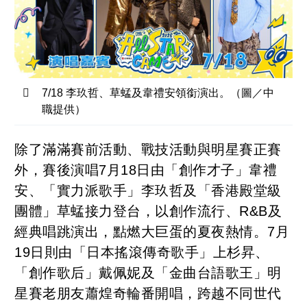
7/18 李玖哲、草蜢及韋禮安領銜演出。（圖／中
職提供）
除了滿滿賽前活動、戰技活動與明星賽正賽
外，賽後演唱7月18日由「創作才子」韋禮
安、「實力派歌手」李玖哲及「香港殿堂級
團體」草蜢接力登台，以創作流行、R&B及
經典唱跳演出，點燃大巨蛋的夏夜熱情。7月
19日則由「日本搖滾傳奇歌手」上杉昇、
「創作歌后」戴佩妮及「金曲台語歌王」明
星賽老朋友蕭煌奇輪番開唱，跨越不同世代