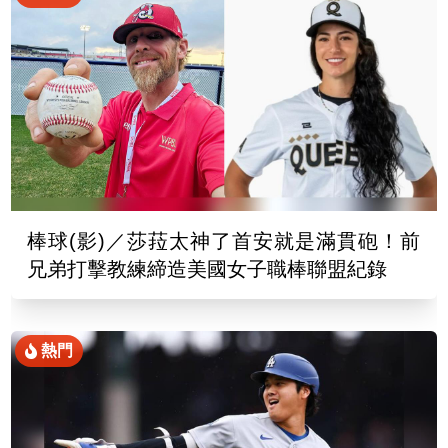
棒球(影)／莎菈太神了首安就是滿貫砲！前
兄弟打擊教練締造美國女子職棒聯盟紀錄
熱門