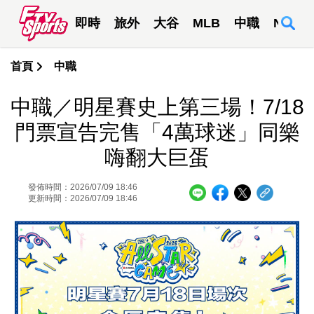
即時
旅外
大谷
MLB
中職
NBA
首頁
中職
中職／明星賽史上第三場！7/18
門票宣告完售「4萬球迷」同樂
嗨翻大巨蛋
發佈時間：2026/07/09 18:46
更新時間：2026/07/09 18:46