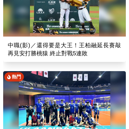
中職(影)／還得要是大王！王柏融延長賽敲
再見安打勝桃猿 終止對戰5連敗
熱門