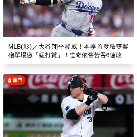
MLB(影)／大谷翔平發威！本季首度敲雙響
砲單場繳「猛打賞」！道奇依舊苦吞6連敗
熱門