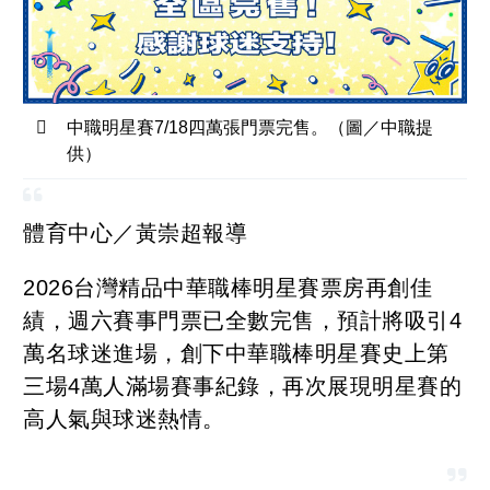
中職明星賽7/18四萬張門票完售。（圖／中職提
供）
體育中心／黃崇超報導
2026台灣精品中華職棒明星賽票房再創佳
績，週六賽事門票已全數完售，預計將吸引4
萬名球迷進場，創下中華職棒明星賽史上第
三場4萬人滿場賽事紀錄，再次展現明星賽的
高人氣與球迷熱情。