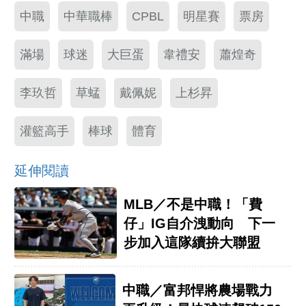
中職
中華職棒
CPBL
明星賽
票房
滿場
球迷
大巨蛋
韋禮安
蕭煌奇
李玖哲
草蜢
戴佩妮
上杉昇
灌籃高手
棒球
體育
延伸閱讀
MLB／不是中職！「費
仔」IG自介洩動向 下一
步加入這隊續拚大聯盟
中職／富邦悍將農場戰力