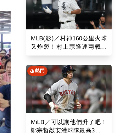
MLB(影)／村神160公里火球
又炸裂！村上宗隆連兩戰開
砲 第26轟再寫日本紀錄
熱門
MiLB／可以讓他們升了吧！
鄭宗哲敲安灌球隊最高3打點