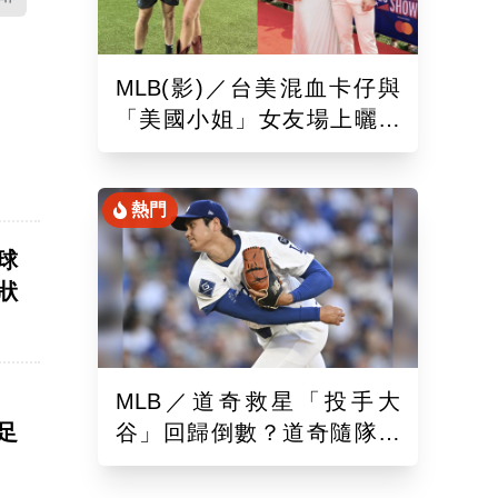
MLB(影)／台美混血卡仔與
「美國小姐」女友場上曬恩
愛！賽前獻唱大谷翔平場邊
鼓掌
熱門
球
狀
MLB／道奇救星「投手大
足
谷」回歸倒數？道奇隨隊記
者樂觀曝「最新進展」