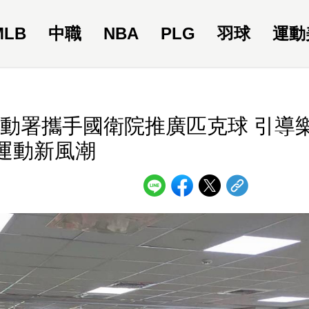
MLB
中職
NBA
PLG
羽球
運動
動署攜手國衛院推廣匹克球 引導
運動新風潮