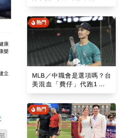
混血「龍仔」單場猛打賞
熱門
健康
康樂
建立
MLB／中職會是選項嗎？台
美混血「費仔」代跑1場被
DFA！再成自由球員動向受
關注
熱門
奇
部