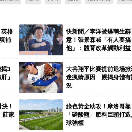
！英格
快新聞／李洋被爆萌生辭
盼填補
意！張景森喊「有人要搞
他」：體育改革觸動利益
揭3
大谷翔平比賽提前退場掀
肪肝」
迷瘋猜原因 親揭身體有
況
對決！
綠色黃金助攻！摩洛哥靠
 莊家
「磷酸鹽」肥料巨頭打造
」
球強權