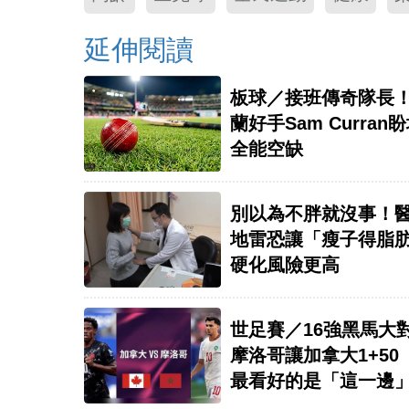
延伸閱讀
板球／接班傳奇隊長
蘭好手Sam Curran
全能空缺
別以為不胖就沒事！醫
地雷恐讓「瘦子得脂
硬化風險更高
世足賽／16強黑馬大
摩洛哥讓加拿大1+50
最看好的是「這一邊