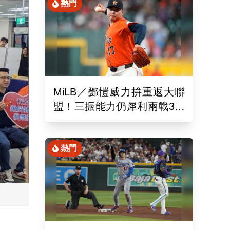
熱門
MiLB／鄧愷威力拚重返大聯
盟！三振能力仍犀利兩戰3局
狂飆6K
熱門