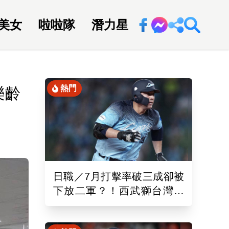
美女
啦啦隊
潛力星
回新聞網
熱門
樂齡
日職／7月打擊率破三成卻被
下放二軍？！西武獅台灣重
砲林安可「抹消登錄」原因
曝光了