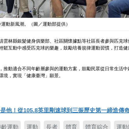
齡運動新風潮。（圖／運動部提供）
請雲林縣銀髮健身俱樂部、社區關懷據點等社區長者參與匹克球
輕鬆互動中感受匹克球的樂趣，鼓勵培養規律運動習慣，打造健
，推動適合不同年齡層參與的運動方案，鼓勵民眾從日常生活中
環境，實現「健康臺灣」願景。
手是他！從105.8英里剛速球到三振歷史第一締造傳
樂齡運動
運動
長者
體育
體育綜合
運動