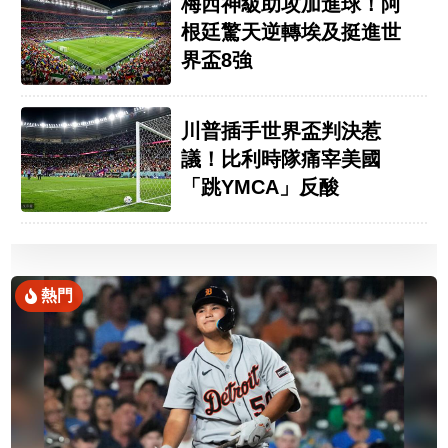
梅西神級助攻加進球！阿
根廷驚天逆轉埃及挺進世
界盃8強
川普插手世界盃判決惹
議！比利時隊痛宰美國
「跳YMCA」反酸
熱門