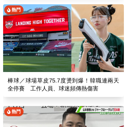
熱門
棒球／球場草皮75.7度燙到爆！韓職連兩天
全停賽 工作人員、球迷頻傳熱傷害
熱門