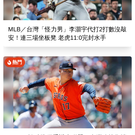
MLB／台灣「怪力男」李灝宇代打2打數沒敲
安！連三場坐板凳 老虎11:0完封水手
熱門