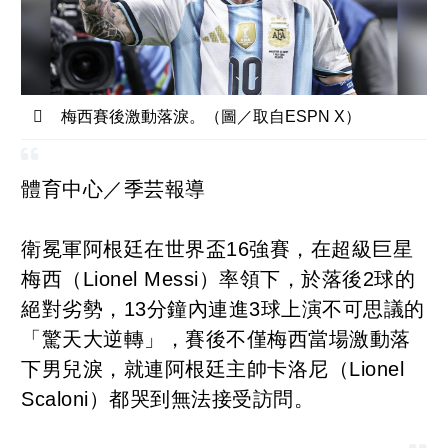
梅西賽後激動落淚。（圖／取自ESPN X）
體育中心／季芸報導
衛冕軍阿根廷在世界盃16強賽，在超級巨星
梅西（Lionel Messi）率領下，於落後2球的
絕對劣勢，13分鐘內連進3球上演不可思議的
「驚天大逆轉」，賽後不僅梅西當場激動落
下男兒淚，就連阿根廷主帥卡洛尼（Lionel
Scaloni）都哭到無法接受訪問。