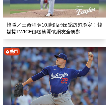
韓職／王彥程奪10勝創紀錄受訪超淡定！韓
媒提TWICE娜璉笑開懷網友全笑翻
熱門