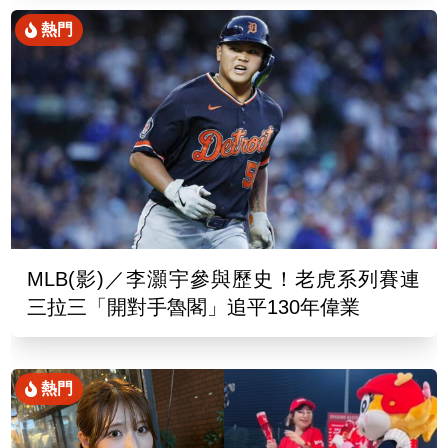
熱門
MLB(影)／李灝宇參與歷史！老虎系列賽連
三拉三「開對手魯閣」追平130年偉業
熱門