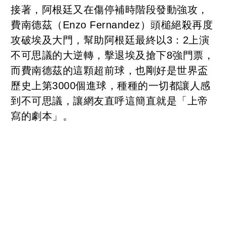
接著，阿根廷又在傷停補時階段發動強攻，
費南德茲（Enzo Fernandez）頭槌絕殺再度
攻破埃及大門，幫助阿根廷最終以3：2上演
不可思議的大逆轉，擊退埃及搶下8強門票，
而費南德茲的這顆超前球，也剛好是世界盃
歷史上第3000個進球，種種的一切都讓人感
到不可思議，讓網友直呼這簡直就是「上帝
寫的劇本」。