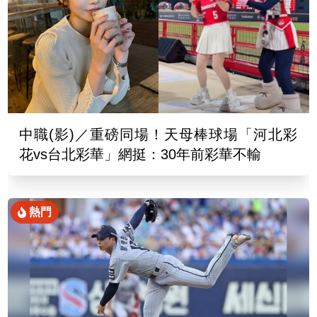
中職(影)／重磅同場！天母棒球場「河北彩
花vs台北彩華」網挺：30年前彩華不輸
熱門