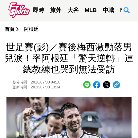
即時
旅外
大谷
MLB
中職
NBA
首頁
阿根廷
世足賽(影)／賽後梅西激動落男
兒淚！率阿根廷「驚天逆轉」連
總教練也哭到無法受訪
發佈時間：2026/07/08 04:10
更新時間：2026/07/08 13:34