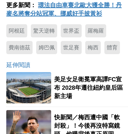
更多新聞：
環法自由車賽北歐大獲全勝！丹
麥名將奪分站冠軍、挪威好手披黃衫
阿根廷
驚天逆轉
世界盃
羅梅羅
費南德茲
姆巴佩
世足賽
梅西
體育
延伸閱讀
美足女足衛冕軍高譚FC宣
布 2028年遷往紐約皇后區
新主場
快新聞／梅西遭中國「軟
封殺」！今後再沒特寫鏡