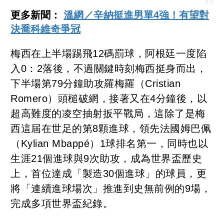
更多新聞：
溫網／辛納挺進男單4強！有望對
決喬科維奇爭冠
梅西在上半場踢飛12碼罰球，阿根廷一度陷
入0：2落後，不過關鍵時刻梅西挺身而出，
下半場第79分鐘助攻羅梅羅（Cristian
Romero）頭槌破網，接著又在4分鐘後，以
超高難度的凌空抽射扳平戰局，這除了是梅
西這屆在世足的第8顆進球，領先法國姆巴佩
（Kylian Mbappé）1球排名第一，同時也以
生涯21個進球與9次助攻，成為世界盃歷史
上，首位達成「製造30個進球」的球員，更
將「連續進球場次」推進到史無前例的9場，
完成多項世界盃紀錄。