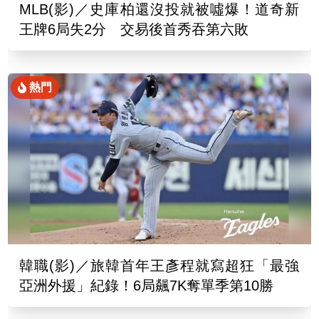
MLB(影)／史庫柏還沒投就被噓爆！道奇新
王牌6局失2分 交易後首秀吞第六敗
熱門
韓職(影)／旅韓首年王彥程就寫超狂「最強
亞洲外援」紀錄！6局飆7K奪單季第10勝