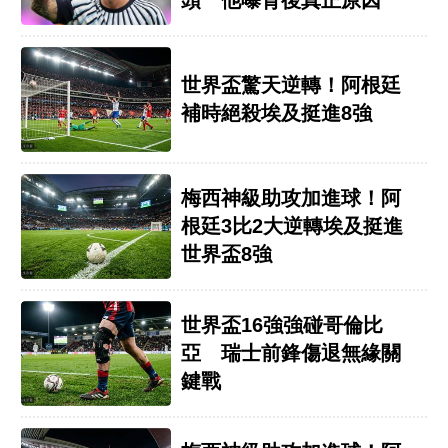
頭 他曝背後真正原因
世界盃驚天逆轉！阿根廷
補時絕殺埃及挺進8強
梅西神級助攻加進球！阿
根廷3比2大逆轉埃及挺進
世界盃8強
世界盃16強強碰哥倫比
亞 瑞士前鋒傷退無緣關
鍵戰