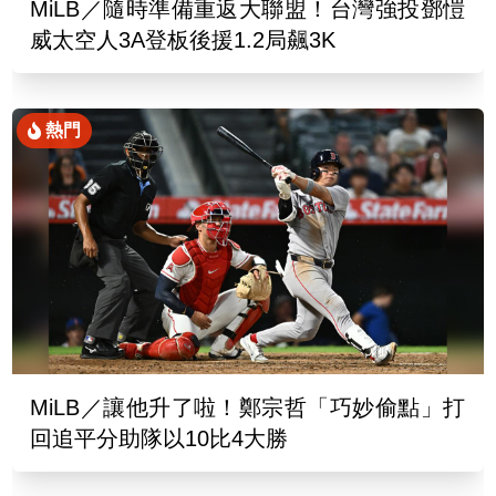
MiLB／隨時準備重返大聯盟！台灣強投鄧愷
威太空人3A登板後援1.2局飆3K
熱門
MiLB／讓他升了啦！鄭宗哲「巧妙偷點」打
回追平分助隊以10比4大勝