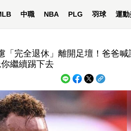
MLB
中職
NBA
PLG
羽球
運動
慮「完全退休」離開足壇！爸爸喊
託你繼續踢下去