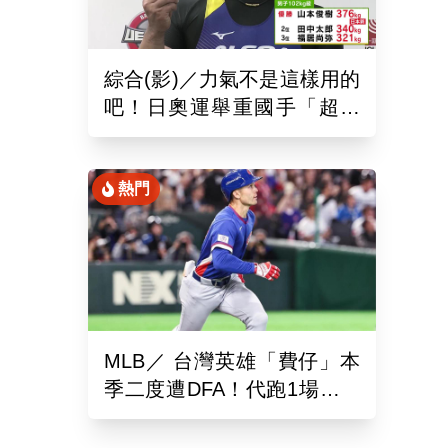
綜合(影)／力氣不是這樣用的
吧！日奧運舉重國手「超商
偷雞蛋」被活逮把店員推到
骨折
熱門
MLB／ 台灣英雄「費仔」本
季二度遭DFA！代跑1場沒有
打擊機會...