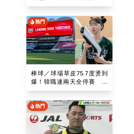
錄！6局飆7K奪單季第10勝
熱門
棒球／球場草皮75.7度燙到
爆！韓職連兩天全停賽 工
作人員、球迷頻傳熱傷害
熱門