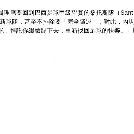
理應要回到巴西足球甲級聯賽的桑托斯隊（Sant
的新球隊，甚至不排除要「完全隱退」；對此，內
求，拜託你繼續踢下去，重新找回足球的快樂。」