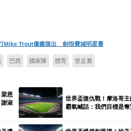
Mike Trout傷癒復出 劍指費城明星賽
威
巴西
國家隊
體育
世足賽
」梁恩
世界盃復仇戰！摩洛哥主
」謝淑
霸氣喊話：我們目標是奪