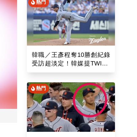
熱門
韓職／王彥程奪10勝創紀錄
受訪超淡定！韓媒提TWICE
娜璉笑開懷網友全笑翻
熱門