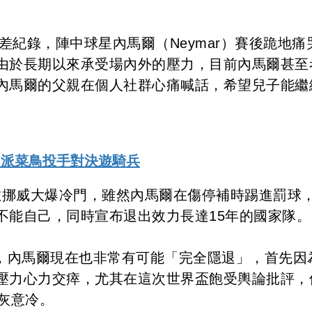
差紀錄，陣中球星內馬爾（Neymar）賽後跪地痛
由於長期以來承受場內外的壓力，目前內馬爾甚至
內馬爾的父親在個人社群心痛喊話，希望兒子能繼
 派菜鳥投手對決遊騎兵
2不敵挪威大爆冷門，雖然內馬爾在傷停補時踢進罰球
不能自己，同時宣布退出效力長達15年的國家隊。
》報導，內馬爾現在也非常有可能「完全隱退」，首先因
壓力心力交瘁，尤其在這次世界盃飽受輿論批評，
灰意冷。