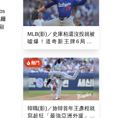
os
馬爾
顯
MLB(影)／史庫柏還沒投就被
噓爆！道奇新王牌6局失2
分 交易後首秀吞第六敗
熱門
韓職(影)／旅韓首年王彥程就
寫超狂「最強亞洲外援」紀