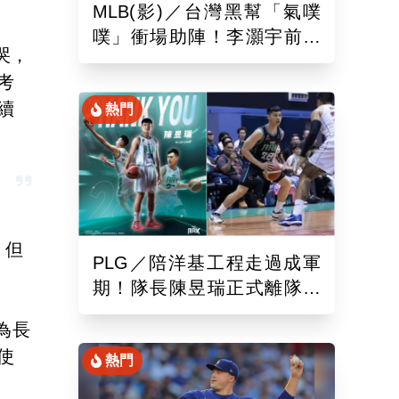
MLB(影)／台灣黑幫「氣噗
噗」衝場助陣！李灝宇前輩
哭，
遭觸身球「引爆大場面」
考
續
熱門
，但
PLG／陪洋基工程走過成軍
期！隊長陳昱瑞正式離隊
球團：感謝全力付出與貢獻
為長
使
熱門