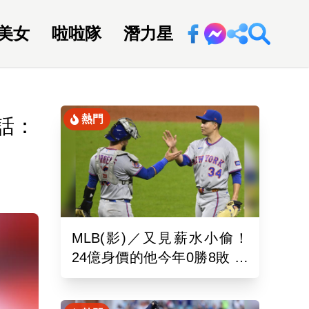
美女
啦啦隊
潛力星
回新聞網
熱門
話：
MLB(影)／又見薪水小偷！
24億身價的他今年0勝8敗 幽
靈指叉只能從牛棚出發