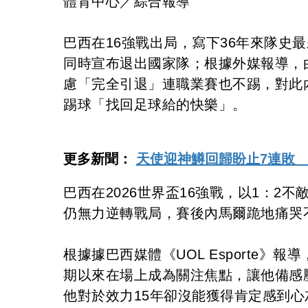
體育中心／綜合報導
巴西在16強戰出局，寫下36年來隊史最
同時宣布退出國家隊；根據外媒報導，
慮「完全引退」連職業賽也不踢，對此
踢球「找回足球給的快樂」。
更多新聞：
天使迎神鱒回歸盼止7連敗
巴西在2026世界盃16強戰，以1：
仍無力逆轉戰局，賽後內馬爾跪地痛哭
根據據巴西媒體《UOL Esporte
期以來在場上成為關注焦點，讓他備感
他對於效力15年卻沒能獲得肯定感到心